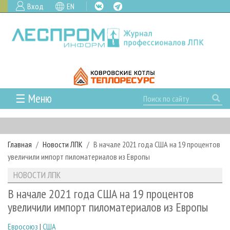
Вход
EN
☰ Меню
ГЛАВНАЯ
РУБРИКИ И ТЕМЫ
Главная
Новости ЛПК
В начале 2021 года США на 19 процентов
РУБРИКИ ЖУРНАЛА
НОВОСТИ
увеличили импорт пиломатериалов из Европы
ЛЕСНОЕ ХОЗЯЙСТВО
КАЛЕНДАРЬ СОБЫТИЙ
ПРОЕКТЫ ЛПИ
НОВОСТИ ЛПК
ЛЕСОЗАГОТОВКА
НОВОСТИ ЛПК
АНАЛИТИКА
АРХИВ
В начале 2021 года США на 19 процентов
ЛЕСОПИЛЕНИЕ
НОВОСТИ ЖУРНАЛА
ПРЕДПРИЯТИЯ ЛПК
АРХИВ ЖУРНАЛОВ
увеличили импорт пиломатериалов из Европы
О ЖУРНАЛЕ
ДЕРЕВООБРАБОТКА
НОВОСТИ КОМПАНИЙ
ЛЕСНЫЕ РЕГИОНЫ РОССИИ
СТАТЬИ
ПОДПИСКА
РЕКЛАМОДАТЕЛЯМ
Евросоюз
|
США