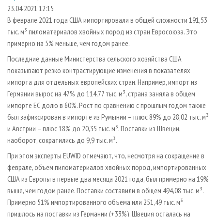
СУШКА ДРЕВЕСИНЫ
ПЕРСОНЫ
КОНТАКТЫ
РЕКЛАМА
23.04.2021 12:15
В феврале 2021 года США импортировали в общей сложности 191,53
ПРОИЗВОДСТВО ДРЕВЕСНЫХ ПЛИТ
МОБИЛЬНЫЕ ВЫСТАВКИ
РЕКЛАМА НА САЙТЕ
тыс. м³ пиломатериалов хвойных пород из стран Евросоюза. Это
ДЕРЕВЯННОЕ ДОМОСТРОЕНИЕ
ОФИЦИАЛЬНЫЕ ДЕЛЕГАЦИИ
примерно на 5% меньше, чем годом ранее.
ПРОИЗВОДСТВО МЕБЕЛИ
ПРИОРИТЕТНЫЕ ИНВЕСТПРОЕКТЫ
Последние данные Министерства сельского хозяйства США
БИОЭНЕРГЕТИКА
показывают резко контрастирующие изменения в показателях
RUSSIAN FORESTRY REVIEW
импорта для отдельных европейских стран. Например, импорт из
ЦБП
ГАЗЕТА ЛЕСПРОМФОРУМ
Германии вырос на 47% до 114,77 тыс. м³, страна заняла в общем
ИНСТРУМЕНТ И МАТЕРИАЛЫ
БИБЛИОТЕКА СПЕЦИАЛИСТА
импорте ЕС долю в 60%. Рост по сравнению с прошлым годом также
был зафиксирован в импорте из Румынии – плюс 89% до 28,02 тыс. м³
и Австрии – плюс 18% до 20,35 тыс. м³. Поставки из Швеции,
наоборот, сократились до 9,9 тыс. м³.
При этом эксперты EUWID отмечают, что, несмотря на сокращение в
феврале, объем пиломатериалов хвойных пород, импортированных
США из Европы в первые два месяца 2021 года, был примерно на 19%
выше, чем годом ранее. Поставки составили в общем 494,08 тыс. м³.
Примерно 51% импортированного объема или 251,49 тыс. м³
пришлось на поставки из Германии (+33%). Швеция осталась на