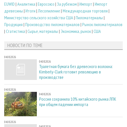
EUWID
|
Аналитика
|
Евросоюз
|
За рубежом
|
Импорт
|
Импорт
древесины
|
Итоги
|
Лесопиление
|
Международная торговля
|
Министерство сельского хозяйства США
|
Пиломатериалы
|
Продукция
|
Производство пиломатериалов
|
Рынок пиломатериалов
|
Статистика
|
Сырье, материалы
|
Экономика, рынок
|
США
НОВОСТИ ПО ТЕМЕ
04.08.2026
04.08.2026
Туалетная бумага без древесного волокна:
Kimberly-Clark готовит революцию в
производстве
04.08.2026
04.08.2026
Россия сохранила 10% китайского рынка ЛПК
при общем падении импорта
04.08.2026
04.08.2026