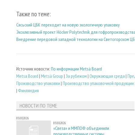
Также по теме:
Сясьский ЦБК переходит на новую экологичную упаковку
Эксклюзивный проект Höcker Polytechnik для гофропроизводств
Внедрение передовой западной технологии на Светогорском Ц
Источник новости:
По информации Metsä Board
Metsa Board
|
Metsä Group
|
За рубежом
|
Окружающая среда
|
Пре
Производство упаковки
|
Производство упаковочной продукции
|
Финляндия
НОВОСТИ ПО ТЕМЕ
05.08.2026
05.08.2026
«Свеза» и ММПОФ объединили
производственные системы