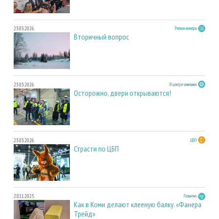
23.03.2026
Регион номера
Вторичный вопрос
23.03.2026
В центре внимания
Осторожно, двери открываются!
23.03.2026
ЦБП
Страсти по ЦБП
28.11.2025
Развитие
Как в Коми делают клееную балку. «Фанера
Трейд»