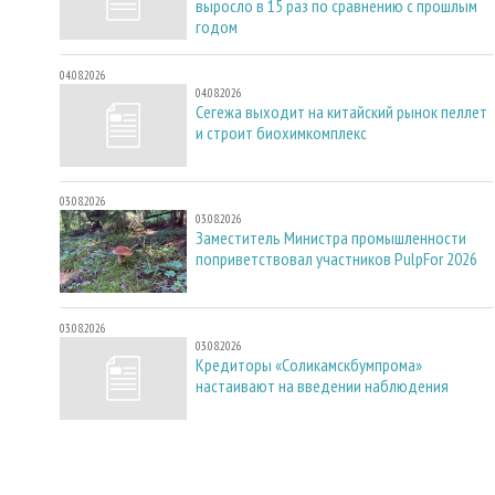
выросло в 15 раз по сравнению с прошлым
годом
04.08.2026
04.08.2026
Сегежа выходит на китайский рынок пеллет
и строит биохимкомплекс
03.08.2026
03.08.2026
Заместитель Министра промышленности
поприветствовал участников PulpFor 2026
03.08.2026
03.08.2026
Кредиторы «Соликамскбумпрома»
настаивают на введении наблюдения