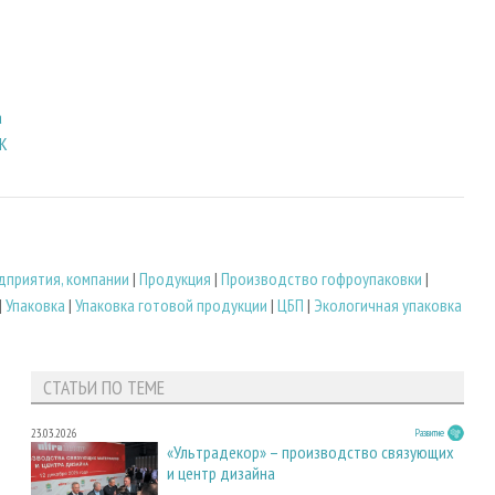
а
БК
дприятия, компании
|
Продукция
|
Производство гофроупаковки
|
|
Упаковка
|
Упаковка готовой продукции
|
ЦБП
|
Экологичная упаковка
СТАТЬИ ПО ТЕМЕ
23.03.2026
Развитие
«Ультрадекор» – производство связующих
и центр дизайна