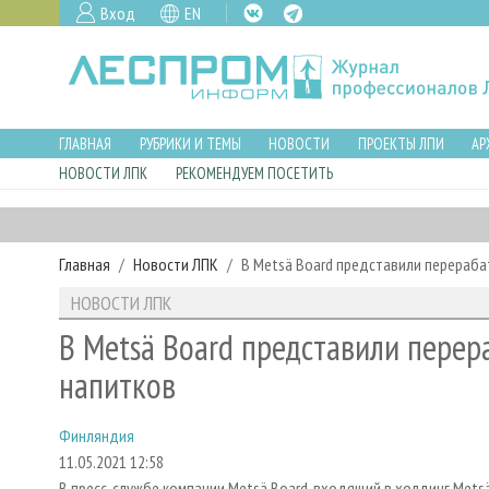
Вход
EN
ГЛАВНАЯ
РУБРИКИ И ТЕМЫ
НОВОСТИ
ПРОЕКТЫ ЛПИ
АР
НОВОСТИ ЛПК
РЕКОМЕНДУЕМ ПОСЕТИТЬ
Главная
Новости ЛПК
В Metsä Board представили перераба
НОВОСТИ ЛПК
В Metsä Board представили пере
напитков
Финляндия
11.05.2021 12:58
В пресс-службе компании Metsä Board, входящий в холдинг Metsä