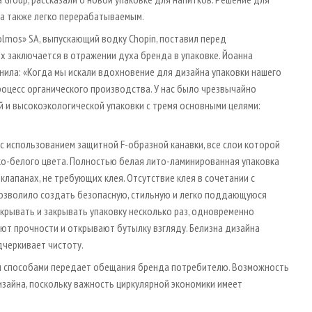
, а также легко перерабатываемым.
lmos» SA, выпускающий водку Chopin, поставил перед
ых заключается в отражении духа бренда в упаковке. Йоанна
снила: «Когда мы искали вдохновение для дизайна упаковки нашего
роцесс органического производства. У нас было чрезвычайно
 и высокоэкологической упаковки с тремя основными целями:
 с использованием защитной F-образной канавки, все слои которой
рко-белого цвета. Полностью белая лито-ламинированная упаковка
клапанах, не требующих клея. Отсутствие клея в сочетании с
позволило создать безопасную, стильную и легко поддающуюся
крывать и закрывать упаковку несколько раз, одновременно
ют прочности и открывают бутылку взгляду. Белизна дизайна
дчеркивает чистоту.
еми способами передает обещания бренда потребителю. Возможность
зайна, поскольку важность циркулярной экономики имеет