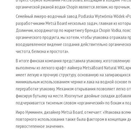
органической ржаной водки Chopin является легким, но прочным
Семейный ликеро-водочный завод Podlaska Wytwórnia Wódek «Po
разработчиками Metsä Board несколько задач, главная из котор
Долинчик, координатор по маркетингу бренда Chopin Vodka, поя
органического продукта, мы хотели, чтобы упаковка отражала п
воодушевленное видение создания действительно органической
чистота, белизна и простота».
В итоге финская компания представила упаковку, изготовленную
выполнены из легкого крафт-лайнера MetsäBoard Natural WKL я
имеет легкую и прочную структуру, основанную на запирающихся 
минимальным использованием чернил и лака на водной основе 
переработке упаковку. Механизм открывания позволяет легко от
фиксируя бутылку на месте. Изогнутые двойные складки добавля
подчеркивается тисненым словом «органический» по бокам и по
Ииро Нумминен, дизайнер Metsä Board, отмечает: «Упаковка вс
повторного использования также была фактором в концепции ди
первостепенное значение».