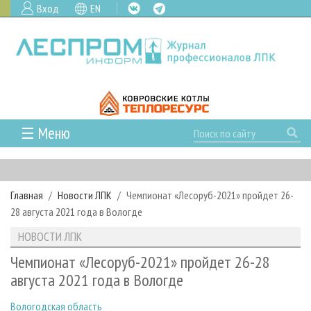
Вход
EN
☰ Меню
ГЛАВНАЯ
РУБРИКИ И ТЕМЫ
Главная
Новости ЛПК
Чемпионат «Лесоруб-2021» пройдет 26-
РУБРИКИ ЖУРНАЛА
НОВОСТИ
28 августа 2021 года в Вологде
ЛЕСНОЕ ХОЗЯЙСТВО
КАЛЕНДАРЬ СОБЫТИЙ
ПРОЕКТЫ ЛПИ
НОВОСТИ ЛПК
ЛЕСОЗАГОТОВКА
НОВОСТИ ЛПК
АНАЛИТИКА
АРХИВ
Чемпионат «Лесоруб-2021» пройдет 26-28
ЛЕСОПИЛЕНИЕ
НОВОСТИ ЖУРНАЛА
ПРЕДПРИЯТИЯ ЛПК
АРХИВ ЖУРНАЛОВ
августа 2021 года в Вологде
О ЖУРНАЛЕ
ДЕРЕВООБРАБОТКА
НОВОСТИ КОМПАНИЙ
ЛЕСНЫЕ РЕГИОНЫ РОССИИ
СТАТЬИ
ПОДПИСКА
РЕКЛАМОДАТЕЛЯМ
Вологодская область