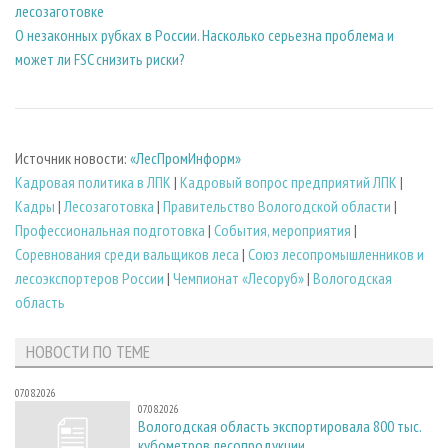
лесозаготовке
О незаконных рубках в России. Насколько серьезна проблема и
может ли FSC снизить риски?
Источник новости:
«ЛесПромИнформ»
Кадровая политика в ЛПК
|
Кадровый вопрос предприятий ЛПК
|
Кадры
|
Лесозаготовка
|
Правительство Вологодской области
|
Профессиональная подготовка
|
События, мероприятия
|
Соревнования среди вальщиков леса
|
Союз лесопромышленников и
лесоэкспортеров России
|
Чемпионат «Лесоруб»
|
Вологодская
область
НОВОСТИ ПО ТЕМЕ
07.08.2026
07.08.2026
Вологодская область экспортировала 800 тыс.
кубометров лесопродукции