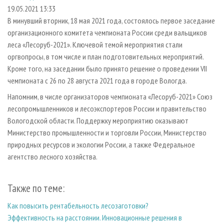
СУШКА ДРЕВЕСИНЫ
ПЕРСОНЫ
КОНТАКТЫ
РЕКЛАМА
19.05.2021 13:33
В минувший вторник, 18 мая 2021 года, состоялось первое заседание
ПРОИЗВОДСТВО ДРЕВЕСНЫХ ПЛИТ
МОБИЛЬНЫЕ ВЫСТАВКИ
РЕКЛАМА НА САЙТЕ
организационного комитета чемпионата России среди вальщиков
ДЕРЕВЯННОЕ ДОМОСТРОЕНИЕ
ОФИЦИАЛЬНЫЕ ДЕЛЕГАЦИИ
леса «Лесоруб-2021». Ключевой темой мероприятия стали
ПРОИЗВОДСТВО МЕБЕЛИ
оргвопросы, в том числе и план подготовительных мероприятий.
ПРИОРИТЕТНЫЕ ИНВЕСТПРОЕКТЫ
Кроме того, на заседании было принято решение о проведении VII
БИОЭНЕРГЕТИКА
RUSSIAN FORESTRY REVIEW
чемпионата с 26 по 28 августа 2021 года в городе Вологда.
ЦБП
ГАЗЕТА ЛЕСПРОМФОРУМ
Напомним, в числе организаторов чемпионата «Лесоруб-2021» Союз
ИНСТРУМЕНТ И МАТЕРИАЛЫ
БИБЛИОТЕКА СПЕЦИАЛИСТА
лесопромышленников и лесоэкспортеров России и правительство
Вологодской области. Поддержку мероприятию оказывают
Министерство промышленности и торговли России, Министерство
природных ресурсов и экологии России, а также Федеральное
агентство лесного хозяйства.
Также по теме:
Как повысить рентабельность лесозаготовки?
Эффективность на расстоянии. Инновационные решения в