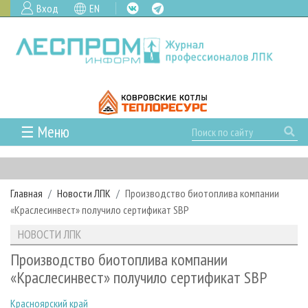
Вход
EN
☰ Меню
ГЛАВНАЯ
РУБРИКИ И ТЕМЫ
Главная
Новости ЛПК
Производство биотоплива компании
РУБРИКИ ЖУРНАЛА
НОВОСТИ
«Краслесинвест» получило сертификат SBP
ЛЕСНОЕ ХОЗЯЙСТВО
КАЛЕНДАРЬ СОБЫТИЙ
ПРОЕКТЫ ЛПИ
НОВОСТИ ЛПК
ЛЕСОЗАГОТОВКА
НОВОСТИ ЛПК
АНАЛИТИКА
АРХИВ
Производство биотоплива компании
ЛЕСОПИЛЕНИЕ
НОВОСТИ ЖУРНАЛА
ПРЕДПРИЯТИЯ ЛПК
АРХИВ ЖУРНАЛОВ
«Краслесинвест» получило сертификат SBP
О ЖУРНАЛЕ
ДЕРЕВООБРАБОТКА
НОВОСТИ КОМПАНИЙ
ЛЕСНЫЕ РЕГИОНЫ РОССИИ
СТАТЬИ
ПОДПИСКА
РЕКЛАМОДАТЕЛЯМ
Красноярский край