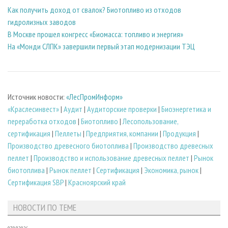
Как получить доход от свалок? Биотопливо из отходов
гидролизных заводов
В Москве прошел конгресс «Биомасса: топливо и энергия»
На «Монди СЛПК» завершили первый этап модернизации ТЭЦ
Источник новости:
«ЛесПромИнформ»
«Краслесинвест»
|
Аудит
|
Аудиторские проверки
|
Биoэнергетика и
переработка отходов
|
Биотопливо
|
Лесопользование,
сертификация
|
Пеллеты
|
Предприятия, компании
|
Продукция
|
Производство древесного биотоплива
|
Производство древесных
пеллет
|
Производство и использование древесных пеллет
|
Рынок
биотоплива
|
Рынок пеллет
|
Сертификация
|
Экономика, рынок
|
Сертификация SBP
|
Красноярский край
НОВОСТИ ПО ТЕМЕ