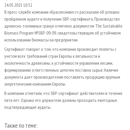
СУШКА ДРЕВЕСИНЫ
ПЕРСОНЫ
КОНТАКТЫ
РЕКЛАМА
24.05.2021 10:52
В пресс-службе компании «Краслесинвест» рассказали об успешно
ПРОИЗВОДСТВО ДРЕВЕСНЫХ ПЛИТ
МОБИЛЬНЫЕ ВЫСТАВКИ
РЕКЛАМА НА САЙТЕ
пройденном аудите и получении SBP-сертификата. Производство
ДЕРЕВЯННОЕ ДОМОСТРОЕНИЕ
ОФИЦИАЛЬНЫЕ ДЕЛЕГАЦИИ
древесно-топливных гранул отмечено документом The Sustainable
ПРОИЗВОДСТВО МЕБЕЛИ
Biomass Program №SBP-09-09, свидетельствующем об устойчивом
ПРИОРИТЕТНЫЕ ИНВЕСТПРОЕКТЫ
использовании биомассы на предприятии.
БИОЭНЕРГЕТИКА
RUSSIAN FORESTRY REVIEW
Сертификат говорит о том, что компания производит пеллеты с
ЦБП
ГАЗЕТА ЛЕСПРОМФОРУМ
учетом всех требований стран Европы к легальности и
ИНСТРУМЕНТ И МАТЕРИАЛЫ
БИБЛИОТЕКА СПЕЦИАЛИСТА
экологичности древесины, к устойчивости управления лесами,
формированию ответственных цепочек поставок сырья. Наличие
документа дает производителям поставлять продукцию крупным
энергетическим компаниям Европы.
В компании отметили, что SBP-сертификат действителен в течение
пяти лет. Однако его держатели должны проходить ежегодные
подтверждающие аудиты.
Также по теме: