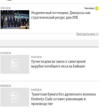
27.05.2026
Тема номера
Недревесный потенциал. Дикоросы как
стратегический ресурс для ЛПК
Смотреть все
05.08.2026
05.08.2026
Путин подписал закон о санитарной
вырубке погибшего леса на Байкале
04.08.2026
04.08.2026
Туалетная бумага без древесного волокна:
Kimberly-Clark готовит революцию в
производстве