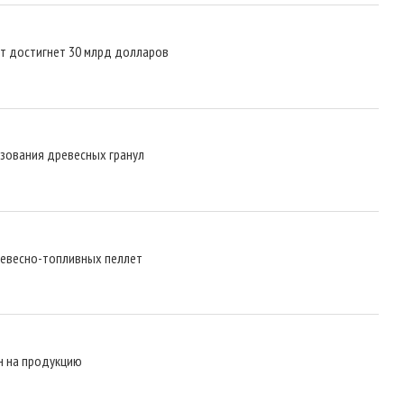
ет достигнет 30 млрд долларов
ьзования древесных гранул
ревесно-топливных пеллет
н на продукцию