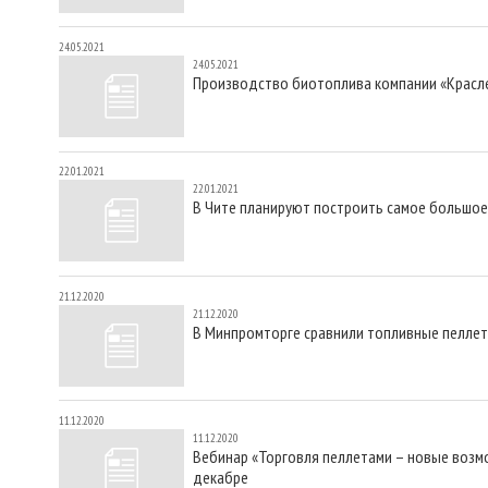
24.05.2021
24.05.2021
Производство биотоплива компании «Красле
22.01.2021
22.01.2021
В Чите планируют построить самое большое
21.12.2020
21.12.2020
В Минпромторге сравнили топливные пелле
11.12.2020
11.12.2020
Вебинар «Торговля пеллетами – новые возм
декабре