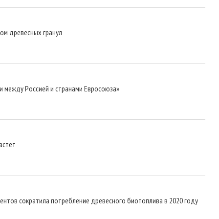
ром древесных гранул
и между Россией и странами Евросоюза»
астет
центов сократила потребление древесного биотоплива в 2020 году