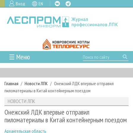
Вход
EN
☰ Меню
ГЛАВНАЯ
РУБРИКИ И ТЕМЫ
Главная
Новости ЛПК
Онежский ЛДК впервые отправил
РУБРИКИ ЖУРНАЛА
НОВОСТИ
пиломатериалы в Китай контейнерным поездом
ЛЕСНОЕ ХОЗЯЙСТВО
КАЛЕНДАРЬ СОБЫТИЙ
ПРОЕКТЫ ЛПИ
НОВОСТИ ЛПК
ЛЕСОЗАГОТОВКА
НОВОСТИ ЛПК
АНАЛИТИКА
АРХИВ
Онежский ЛДК впервые отправил
ЛЕСОПИЛЕНИЕ
НОВОСТИ ЖУРНАЛА
ПРЕДПРИЯТИЯ ЛПК
АРХИВ ЖУРНАЛОВ
пиломатериалы в Китай контейнерным поездом
О ЖУРНАЛЕ
ДЕРЕВООБРАБОТКА
НОВОСТИ КОМПАНИЙ
ЛЕСНЫЕ РЕГИОНЫ РОССИИ
СТАТЬИ
ПОДПИСКА
РЕКЛАМОДАТЕЛЯМ
Архангельская область