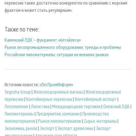
перевозки также достаточно конкурентен по сравнению с морским
фрахтом и может стать регулярным».
Также по теме:
Каменский ЛДК – фундамент «Алтайлеса»
Рынок лесопромышленного оборудования: тренды и проблемы
Российские пиломатериалы: ситуация на внешних рынках
Источник новости:
«ЛесПромИнформ»
Segezha Group
|
Железнодорожные вагоны
|
Железнодорожные
перевозки
|
Контейнерные перевозки
|
Контейнерный экспорт
|
Лесопиление
|
Логистика
|
Международная торговля
|
Онежский ЛДК
|
Пиломатериалы
|
Предприятия, компании
|
Производство
пиломатериалов
|
Рынок пиломатериалов
|
Сырье, материалы
|
Экономика, рынок
|
Экспорт
|
Экспорт древесины
|
Экспорт
лесопродукции
|
Архангельская область