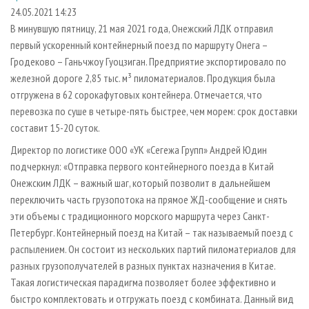
СУШКА ДРЕВЕСИНЫ
ПЕРСОНЫ
КОНТАКТЫ
РЕКЛАМА
24.05.2021 14:23
В минувшую пятницу, 21 мая 2021 года, Онежский ЛДК отправил
ПРОИЗВОДСТВО ДРЕВЕСНЫХ ПЛИТ
МОБИЛЬНЫЕ ВЫСТАВКИ
РЕКЛАМА НА САЙТЕ
первый ускоренный контейнерный поезд по маршруту Онега –
ДЕРЕВЯННОЕ ДОМОСТРОЕНИЕ
ОФИЦИАЛЬНЫЕ ДЕЛЕГАЦИИ
Гродеково – Ганьчжоу Гуоцзиган. Предприятие экспортировало по
ПРОИЗВОДСТВО МЕБЕЛИ
железной дороге 2,85 тыс. м³ пиломатериалов. Продукция была
ПРИОРИТЕТНЫЕ ИНВЕСТПРОЕКТЫ
отгружена в 62 сорокафутовых контейнера. Отмечается, что
БИОЭНЕРГЕТИКА
RUSSIAN FORESTRY REVIEW
перевозка по суше в четыре-пять быстрее, чем морем: срок доставки
ЦБП
ГАЗЕТА ЛЕСПРОМФОРУМ
составит 15-20 суток.
ИНСТРУМЕНТ И МАТЕРИАЛЫ
БИБЛИОТЕКА СПЕЦИАЛИСТА
Директор по логистике ООО «УК «Сегежа Групп» Андрей Юдин
подчеркнул: «Отправка первого контейнерного поезда в Китай
Онежским ЛДК – важный шаг, который позволит в дальнейшем
переключить часть грузопотока на прямое ЖД-сообщение и снять
эти объемы с традиционного морского маршрута через Санкт-
Петербург. Контейнерный поезд на Китай – так называемый поезд с
распылением. Он состоит из нескольких партий пиломатериалов для
разных грузополучателей в разных пунктах назначения в Китае.
Такая логистическая парадигма позволяет более эффективно и
быстро комплектовать и отгружать поезд с комбината. Данный вид