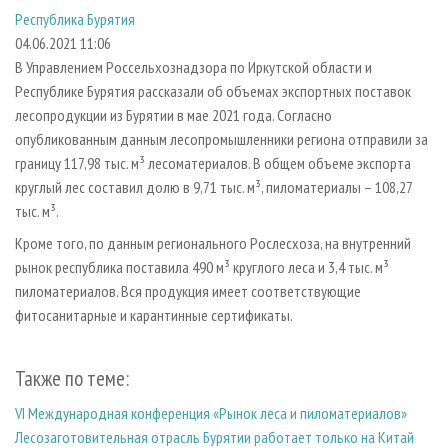
СУШКА ДРЕВЕСИНЫ
ПЕРСОНЫ
КОНТАКТЫ
РЕКЛАМА
Республика Бурятия
04.06.2021 11:06
ПРОИЗВОДСТВО ДРЕВЕСНЫХ ПЛИТ
МОБИЛЬНЫЕ ВЫСТАВКИ
РЕКЛАМА НА САЙТЕ
В Управлением Россельхознадзора по Иркутской области и
ДЕРЕВЯННОЕ ДОМОСТРОЕНИЕ
ОФИЦИАЛЬНЫЕ ДЕЛЕГАЦИИ
Республике Бурятия рассказали об объемах экспортных поставок
ПРОИЗВОДСТВО МЕБЕЛИ
ПРИОРИТЕТНЫЕ ИНВЕСТПРОЕКТЫ
лесопродукции из Бурятии в мае 2021 года. Согласно
опубликованным данным лесопромышленники региона отправили за
БИОЭНЕРГЕТИКА
RUSSIAN FORESTRY REVIEW
границу 117,98 тыс. м³ лесоматериалов. В общем объеме экспорта
ЦБП
ГАЗЕТА ЛЕСПРОМФОРУМ
круглый лес составил долю в 9,71 тыс. м³, пиломатериалы – 108,27
тыс. м³.
ИНСТРУМЕНТ И МАТЕРИАЛЫ
БИБЛИОТЕКА СПЕЦИАЛИСТА
Кроме того, по данным регионального Рослесхоза, на внутренний
рынок республика поставила 490 м³ круглого леса и 3,4 тыс. м³
пиломатериалов. Вся продукция имеет соответствующие
фитосанитарные и карантинные сертификаты.
Также по теме:
VI Международная конференция «Рынок леса и пиломатериалов»
Лесозаготовительная отрасль Бурятии работает только на Китай