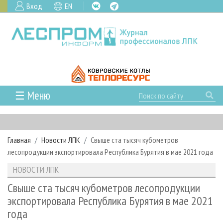
Вход
EN
☰ Меню
ГЛАВНАЯ
РУБРИКИ И ТЕМЫ
Главная
Новости ЛПК
Свыше ста тысяч кубометров
РУБРИКИ ЖУРНАЛА
НОВОСТИ
лесопродукции экспортировала Республика Бурятия в мае 2021 года
ЛЕСНОЕ ХОЗЯЙСТВО
КАЛЕНДАРЬ СОБЫТИЙ
ПРОЕКТЫ ЛПИ
НОВОСТИ ЛПК
ЛЕСОЗАГОТОВКА
НОВОСТИ ЛПК
АНАЛИТИКА
АРХИВ
Свыше ста тысяч кубометров лесопродукции
ЛЕСОПИЛЕНИЕ
НОВОСТИ ЖУРНАЛА
ПРЕДПРИЯТИЯ ЛПК
АРХИВ ЖУРНАЛОВ
экспортировала Республика Бурятия в мае 2021
О ЖУРНАЛЕ
года
ДЕРЕВООБРАБОТКА
НОВОСТИ КОМПАНИЙ
ЛЕСНЫЕ РЕГИОНЫ РОССИИ
СТАТЬИ
ПОДПИСКА
РЕКЛАМОДАТЕЛЯМ