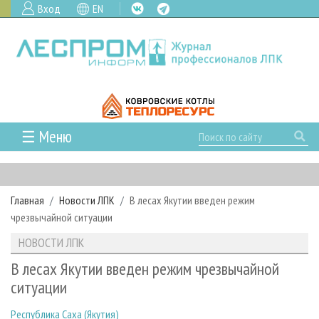
Вход
EN
☰ Меню
ГЛАВНАЯ
РУБРИКИ И ТЕМЫ
Главная
Новости ЛПК
В лесах Якутии введен режим
РУБРИКИ ЖУРНАЛА
НОВОСТИ
чрезвычайной ситуации
ЛЕСНОЕ ХОЗЯЙСТВО
КАЛЕНДАРЬ СОБЫТИЙ
ПРОЕКТЫ ЛПИ
НОВОСТИ ЛПК
ЛЕСОЗАГОТОВКА
НОВОСТИ ЛПК
АНАЛИТИКА
АРХИВ
В лесах Якутии введен режим чрезвычайной
ЛЕСОПИЛЕНИЕ
НОВОСТИ ЖУРНАЛА
ПРЕДПРИЯТИЯ ЛПК
АРХИВ ЖУРНАЛОВ
ситуации
О ЖУРНАЛЕ
ДЕРЕВООБРАБОТКА
НОВОСТИ КОМПАНИЙ
ЛЕСНЫЕ РЕГИОНЫ РОССИИ
СТАТЬИ
ПОДПИСКА
РЕКЛАМОДАТЕЛЯМ
Республика Саха (Якутия)