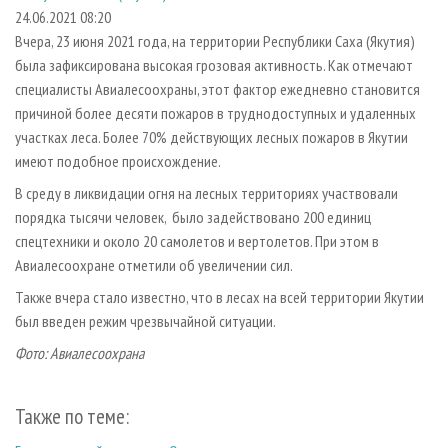
СУШКА ДРЕВЕСИНЫ
ПЕРСОНЫ
КОНТАКТЫ
РЕКЛАМА
24.06.2021 08:20
Вчера, 23 июня 2021 года, на территории Республики Саха (Якутия)
ПРОИЗВОДСТВО ДРЕВЕСНЫХ ПЛИТ
МОБИЛЬНЫЕ ВЫСТАВКИ
РЕКЛАМА НА САЙТЕ
была зафиксирована высокая грозовая активность. Как отмечают
ДЕРЕВЯННОЕ ДОМОСТРОЕНИЕ
ОФИЦИАЛЬНЫЕ ДЕЛЕГАЦИИ
специалисты Авиалесоохраны, этот фактор ежедневно становится
ПРОИЗВОДСТВО МЕБЕЛИ
причиной более десяти пожаров в труднодоступных и удаленных
ПРИОРИТЕТНЫЕ ИНВЕСТПРОЕКТЫ
участках леса. Более 70% действующих лесных пожаров в Якутии
БИОЭНЕРГЕТИКА
RUSSIAN FORESTRY REVIEW
имеют подобное происхождение.
ЦБП
ГАЗЕТА ЛЕСПРОМФОРУМ
В среду в ликвидации огня на лесных территориях участвовали
ИНСТРУМЕНТ И МАТЕРИАЛЫ
БИБЛИОТЕКА СПЕЦИАЛИСТА
порядка тысячи человек, было задействовано 200 единиц
спецтехники и около 20 самолетов и вертолетов. При этом в
Авиалесоохране отметили об увеличении сил.
Также вчера стало известно, что в лесах на всей территории Якутии
был введен режим чрезвычайной ситуации.
Фото: Авиалесоохрана
Также по теме: