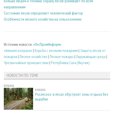
Больше людей и техники. Охрану лесов усиливают по всем
направлениям
Состояние лесов определяет человеческий фактор
Особенности лесного хозяйства на сельхозземлях
Источник новости:
«ЛесПромИнформ»
«Авиалесоохрана»
|
Борьба с лесными пожарами
|
Защита лесов от
пожаров
|
Лесное хозяйство
|
Лесные пожары
|
Окружающая среда
|
Чрезвычайные происшествия
|
Республика Саха (Якутия)
НОВОСТИ ПО ТЕМЕ
07.08.2026
07.08.2026
Рослесхоз: в лесах обустроят зоны отдыха без
вырубки