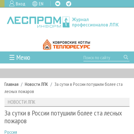
Вход
EN
☰ Меню
ГЛАВНАЯ
РУБРИКИ И ТЕМЫ
Главная
Новости ЛПК
За сутки в России потушили более ста
РУБРИКИ ЖУРНАЛА
НОВОСТИ
лесных пожаров
ЛЕСНОЕ ХОЗЯЙСТВО
КАЛЕНДАРЬ СОБЫТИЙ
ПРОЕКТЫ ЛПИ
НОВОСТИ ЛПК
ЛЕСОЗАГОТОВКА
НОВОСТИ ЛПК
АНАЛИТИКА
АРХИВ
За сутки в России потушили более ста лесных
ЛЕСОПИЛЕНИЕ
НОВОСТИ ЖУРНАЛА
ПРЕДПРИЯТИЯ ЛПК
АРХИВ ЖУРНАЛОВ
пожаров
О ЖУРНАЛЕ
ДЕРЕВООБРАБОТКА
НОВОСТИ КОМПАНИЙ
ЛЕСНЫЕ РЕГИОНЫ РОССИИ
СТАТЬИ
ПОДПИСКА
РЕКЛАМОДАТЕЛЯМ
Россия