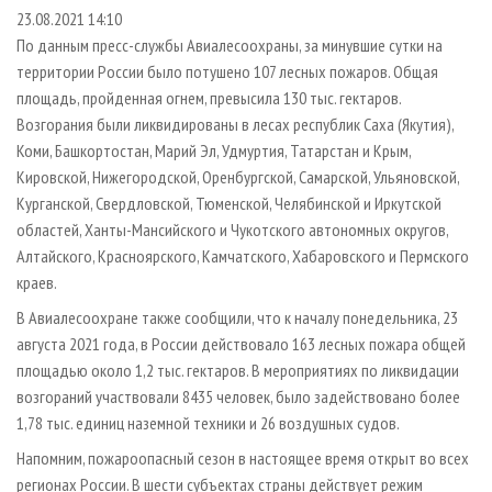
СУШКА ДРЕВЕСИНЫ
ПЕРСОНЫ
КОНТАКТЫ
РЕКЛАМА
23.08.2021 14:10
По данным пресс-службы Авиалесоохраны, за минувшие сутки на
ПРОИЗВОДСТВО ДРЕВЕСНЫХ ПЛИТ
МОБИЛЬНЫЕ ВЫСТАВКИ
РЕКЛАМА НА САЙТЕ
территории России было потушено 107 лесных пожаров. Общая
ДЕРЕВЯННОЕ ДОМОСТРОЕНИЕ
ОФИЦИАЛЬНЫЕ ДЕЛЕГАЦИИ
площадь, пройденная огнем, превысила 130 тыс. гектаров.
ПРОИЗВОДСТВО МЕБЕЛИ
Возгорания были ликвидированы в лесах республик Саха (Якутия),
ПРИОРИТЕТНЫЕ ИНВЕСТПРОЕКТЫ
Коми, Башкортостан, Марий Эл, Удмуртия, Татарстан и Крым,
БИОЭНЕРГЕТИКА
RUSSIAN FORESTRY REVIEW
Кировской, Нижегородской, Оренбургской, Самарской, Ульяновской,
ЦБП
ГАЗЕТА ЛЕСПРОМФОРУМ
Курганской, Свердловской, Тюменской, Челябинской и Иркутской
областей, Ханты-Мансийского и Чукотского автономных округов,
ИНСТРУМЕНТ И МАТЕРИАЛЫ
БИБЛИОТЕКА СПЕЦИАЛИСТА
Алтайского, Красноярского, Камчатского, Хабаровского и Пермского
краев.
В Авиалесоохране также сообщили, что к началу понедельника, 23
августа 2021 года, в России действовало 163 лесных пожара общей
площадью около 1,2 тыс. гектаров. В мероприятиях по ликвидации
возгораний участвовали 8435 человек, было задействовано более
1,78 тыс. единиц наземной техники и 26 воздушных судов.
Напомним, пожароопасный сезон в настоящее время открыт во всех
регионах России. В шести субъектах страны действует режим