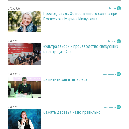
27.05.2026
Персона
Председатель Общественного совета при
Рослесхозе Марина Мишункина
23.03.2026
Развитие
«Ультрадекор» – производство связующих
и центр дизайна
23.03.2026
Регион номера
Защитить защитные леса
23.03.2026
Регион номера
Сажать деревья надо правильно