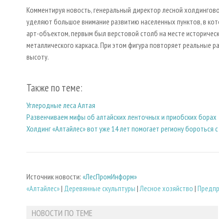
Комментируя новость, генеральный директор лесной холдинговой
уделяют большое внимание развитию населенных пунктов, в ко
арт-объектом, первым был верстовой столб на месте историческ
металлического каркаса. При этом фигура повторяет реальные ра
высоту.
Также по теме:
Углеродные леса Алтая
Развенчиваем мифы об алтайских ленточных и приобских борах
Холдинг «Алтайлес» вот уже 14 лет помогает региону бороться 
Источник новости:
«ЛесПромИнформ»
«Алтайлес»
|
Деревянные скульптуры
|
Лесное хозяйство
|
Предпр
НОВОСТИ ПО ТЕМЕ