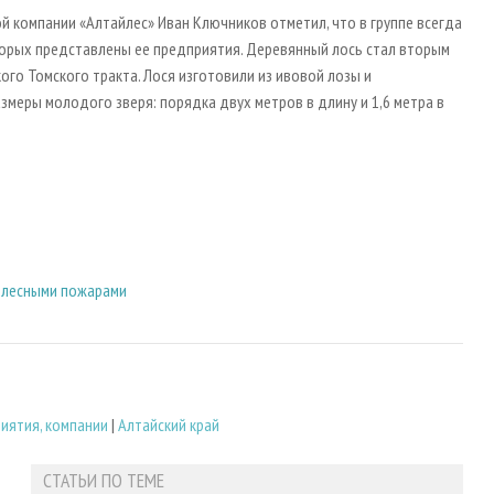
 компании «Алтайлес» Иван Ключников отметил, что в группе всегда
торых представлены ее предприятия. Деревянный лось стал вторым
ого Томского тракта. Лося изготовили из ивовой лозы и
змеры молодого зверя: порядка двух метров в длину и 1,6 метра в
с лесными пожарами
иятия, компании
|
Алтайский край
СТАТЬИ ПО ТЕМЕ