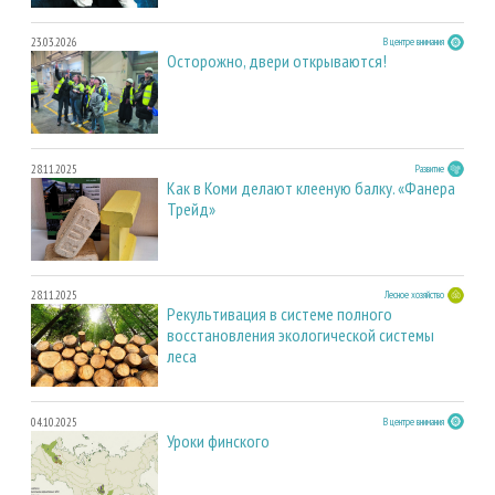
23.03.2026
В центре внимания
Осторожно, двери открываются!
28.11.2025
Развитие
Как в Коми делают клееную балку. «Фанера
Трейд»
28.11.2025
Лесное хозяйство
Рекультивация в системе полного
восстановления экологической системы
леса
04.10.2025
В центре внимания
Уроки финского