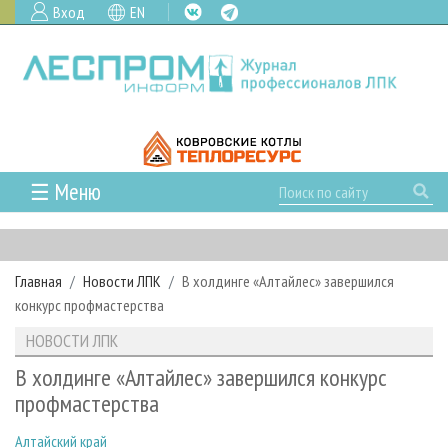
Вход
EN
☰ Меню
ГЛАВНАЯ
РУБРИКИ И ТЕМЫ
Главная
Новости ЛПК
В холдинге «Алтайлес» завершился
РУБРИКИ ЖУРНАЛА
НОВОСТИ
конкурс профмастерства
ЛЕСНОЕ ХОЗЯЙСТВО
КАЛЕНДАРЬ СОБЫТИЙ
ПРОЕКТЫ ЛПИ
НОВОСТИ ЛПК
ЛЕСОЗАГОТОВКА
НОВОСТИ ЛПК
АНАЛИТИКА
АРХИВ
В холдинге «Алтайлес» завершился конкурс
ЛЕСОПИЛЕНИЕ
НОВОСТИ ЖУРНАЛА
ПРЕДПРИЯТИЯ ЛПК
АРХИВ ЖУРНАЛОВ
профмастерства
О ЖУРНАЛЕ
ДЕРЕВООБРАБОТКА
НОВОСТИ КОМПАНИЙ
ЛЕСНЫЕ РЕГИОНЫ РОССИИ
СТАТЬИ
ПОДПИСКА
РЕКЛАМОДАТЕЛЯМ
Алтайский край