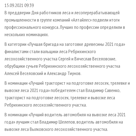
СУШКА ДРЕВЕСИНЫ
ПЕРСОНЫ
КОНТАКТЫ
РЕКЛАМА
15.09.2021 09:39
В преддверии Дня работников леса и лесоперерабатывающей
ПРОИЗВОДСТВО ДРЕВЕСНЫХ ПЛИТ
МОБИЛЬНЫЕ ВЫСТАВКИ
РЕКЛАМА НА САЙТЕ
промышленности в группе компаний «Алтайлес» подвели итоги
ДЕРЕВЯННОЕ ДОМОСТРОЕНИЕ
ОФИЦИАЛЬНЫЕ ДЕЛЕГАЦИИ
профессионального конкурса. Лучших по профессии определили в
ПРОИЗВОДСТВО МЕБЕЛИ
нескольких номинациях.
ПРИОРИТЕТНЫЕ ИНВЕСТПРОЕКТЫ
БИОЭНЕРГЕТИКА
В категории «Лучшая бригада на заготовке древесины 2021 года»
RUSSIAN FORESTRY REVIEW
финалистами стали вальщики леса Ребрихинского
ЦБП
ГАЗЕТА ЛЕСПРОМФОРУМ
лесохозяйственного участка Сергей и Вячеслав Веселовские,
ИНСТРУМЕНТ И МАТЕРИАЛЫ
БИБЛИОТЕКА СПЕЦИАЛИСТА
обрубщики сучьев Ребрихинского лесохозяйственного участка
Алексей Веселовский и Александр Тиунов.
В номинации «Лучший тракторист на подготовке лесосек, трелевке и
вывозке леса 2021 года» победителем стал Владимир Савенко,
тракторист на подготовке лесосек, трелевке и вывозке леса
Ребрихинского лесохозяйственного участка.
В номинации «Лучший водитель автомобиля на вывозке леса 2021
года» лучшим стал Владимир Шелепов, водитель автомобиля на
вывозке леса Вылковского лесохозяйственного участка.