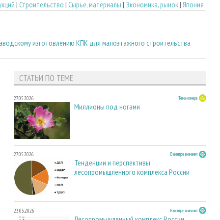
укций
|
Строительство
|
Сырье, материалы
|
Экономика, рынок
|
Япония
заводскому изготовлению КПК для малоэтажного строительства
СТАТЬИ ПО ТЕМЕ
27.05.2026
Тема номера
Миллионы под ногами
27.05.2026
В центре внимания
Тенденции и перспективы
лесопромышленного комплекса России
23.03.2026
В центре внимания
Лесопромышленный комплекс России