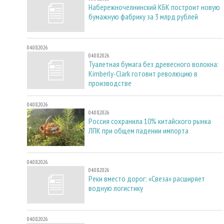
Набережночелнинский КБК построит новую
бумажную фабрику за 3 млрд рублей
04.08.2026
04.08.2026
Туалетная бумага без древесного волокна:
Kimberly-Clark готовит революцию в
производстве
04.08.2026
04.08.2026
Россия сохранила 10% китайского рынка
ЛПК при общем падении импорта
04.08.2026
04.08.2026
Реки вместо дорог: «Свеза» расширяет
водную логистику
04.08.2026