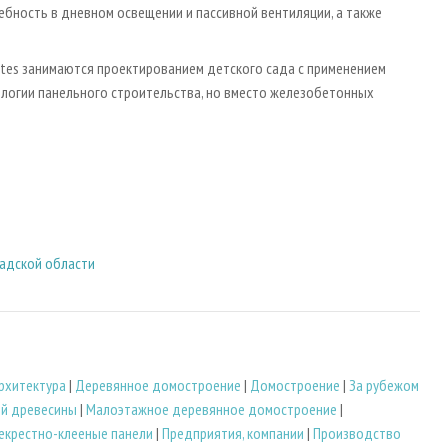
ребность в дневном освещении и пассивной вентиляции, а также
tes занимаются проектированием детского сада с применением
ологии панельного строительства, но вместо железобетонных
радской области
рхитектура
|
Деревянное домостроение
|
Домостроение
|
За рубежом
ой древесины
|
Малоэтажное деревянное домостроение
|
екрестно-клееные панели
|
Предприятия, компании
|
Производство