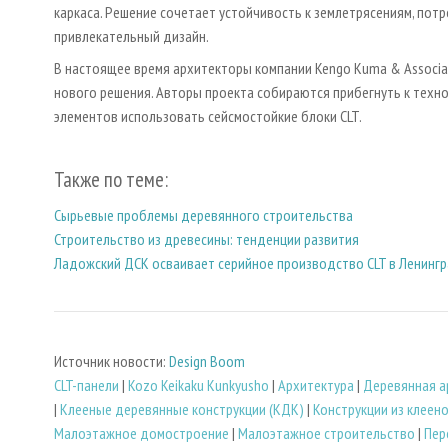
каркаса. Решение сочетает устойчивость к землетрясениям, пот
привлекательный дизайн.
В настоящее время архитекторы компании Kengo Kuma & Associa
нового решения. Авторы проекта собираются прибегнуть к техн
элементов использовать сейсмостойкие блоки CLT.
Также по теме:
Сырьевые проблемы деревянного строительства
Строительство из древесины: тенденции развития
Ладожский ДСК осваивает серийное производство CLT в Ленинг
Источник новости:
Design Boom
CLT-панели
|
Kozo Keikaku Kunkyusho
|
Архитектура
|
Деревянная а
|
Клееные деревянные конструкции (КДК)
|
Конструкции из клеен
Малоэтажное домостроение
|
Малоэтажное строительство
|
Пер