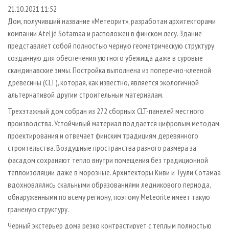
СУШКА ДРЕВЕСИНЫ
ПЕРСОНЫ
КОНТАКТЫ
РЕКЛАМА
21.10.2021 11:52
Дом, получивший название «Метеорит», разработан архитекторами
ПРОИЗВОДСТВО ДРЕВЕСНЫХ ПЛИТ
МОБИЛЬНЫЕ ВЫСТАВКИ
РЕКЛАМА НА САЙТЕ
компании Ateljé Sotamaa и расположен в финском лесу. Здание
ДЕРЕВЯННОЕ ДОМОСТРОЕНИЕ
ОФИЦИАЛЬНЫЕ ДЕЛЕГАЦИИ
представляет собой полностью черную геометрическую структуру,
ПРОИЗВОДСТВО МЕБЕЛИ
созданную для обеспечения уютного убежища даже в суровые
ПРИОРИТЕТНЫЕ ИНВЕСТПРОЕКТЫ
скандинавские зимы. Постройка выполнена из поперечно-клееной
БИОЭНЕРГЕТИКА
RUSSIAN FORESTRY REVIEW
древесины (CLT), которая, как известно, является экологичной
ЦБП
ГАЗЕТА ЛЕСПРОМФОРУМ
альтернативой другим строительным материалам.
ИНСТРУМЕНТ И МАТЕРИАЛЫ
БИБЛИОТЕКА СПЕЦИАЛИСТА
Трехэтажный дом собран из 272 сборных CLT-панелей местного
производства. Устойчивый материал поддается цифровым методам
проектирования и отвечает финским традициям деревянного
строительства. Воздушные пространства разного размера за
фасадом сохраняют тепло внутри помещения без традиционной
теплоизоляции даже в морозные. Архитекторы Киви и Туули Сотамаа
вдохновлялись скальными образованиями ледникового периода,
обнаруженными по всему региону, поэтому Meteorite имеет такую
граненую структуру.
Черный экстерьер дома резко контрастирует с теплым полностью