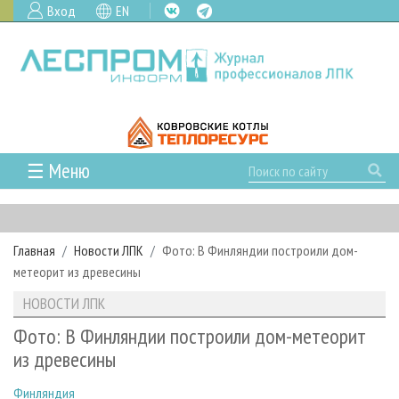
Вход
EN
☰ Меню
ГЛАВНАЯ
РУБРИКИ И ТЕМЫ
Главная
Новости ЛПК
Фото: В Финляндии построили дом-
РУБРИКИ ЖУРНАЛА
НОВОСТИ
метеорит из древесины
ЛЕСНОЕ ХОЗЯЙСТВО
КАЛЕНДАРЬ СОБЫТИЙ
ПРОЕКТЫ ЛПИ
НОВОСТИ ЛПК
ЛЕСОЗАГОТОВКА
НОВОСТИ ЛПК
АНАЛИТИКА
АРХИВ
Фото: В Финляндии построили дом-метеорит
ЛЕСОПИЛЕНИЕ
НОВОСТИ ЖУРНАЛА
ПРЕДПРИЯТИЯ ЛПК
АРХИВ ЖУРНАЛОВ
из древесины
О ЖУРНАЛЕ
ДЕРЕВООБРАБОТКА
НОВОСТИ КОМПАНИЙ
ЛЕСНЫЕ РЕГИОНЫ РОССИИ
СТАТЬИ
ПОДПИСКА
РЕКЛАМОДАТЕЛЯМ
Финляндия