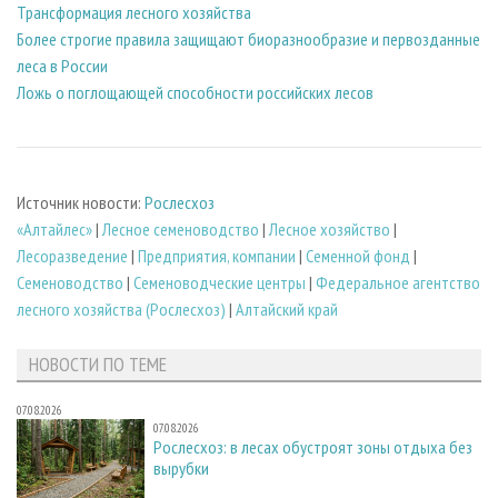
Трансформация лесного хозяйства
Более строгие правила защищают биоразнообразие и первозданные
леса в России
Ложь о поглощающей способности российских лесов
Источник новости:
Рослесхоз
«Алтайлес»
|
Лесное семеноводство
|
Лесное хозяйство
|
Лесоразведение
|
Предприятия, компании
|
Семенной фонд
|
Семеноводство
|
Семеноводческие центры
|
Федеральное агентство
лесного хозяйства (Рослесхоз)
|
Алтайский край
НОВОСТИ ПО ТЕМЕ
07.08.2026
07.08.2026
Рослесхоз: в лесах обустроят зоны отдыха без
вырубки