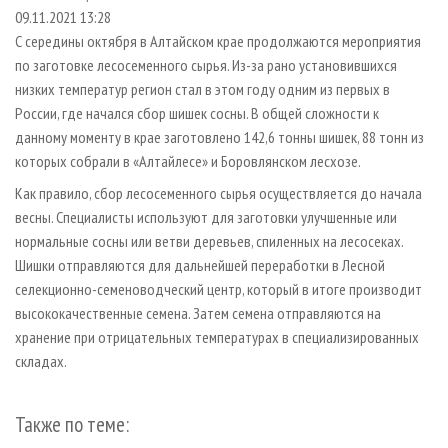
СУШКА ДРЕВЕСИНЫ
ПЕРСОНЫ
КОНТАКТЫ
РЕКЛАМА
09.11.2021 13:28
С середины октября в Алтайском крае продолжаются мероприятия
ПРОИЗВОДСТВО ДРЕВЕСНЫХ ПЛИТ
МОБИЛЬНЫЕ ВЫСТАВКИ
РЕКЛАМА НА САЙТЕ
по заготовке лесосеменного сырья. Из-за рано установившихся
ДЕРЕВЯННОЕ ДОМОСТРОЕНИЕ
ОФИЦИАЛЬНЫЕ ДЕЛЕГАЦИИ
низких температур регион стал в этом году одним из первых в
ПРОИЗВОДСТВО МЕБЕЛИ
России, где начался сбор шишек сосны. В общей сложности к
ПРИОРИТЕТНЫЕ ИНВЕСТПРОЕКТЫ
данному моменту в крае заготовлено 142,6 тонны шишек, 88 тонн из
БИОЭНЕРГЕТИКА
RUSSIAN FORESTRY REVIEW
которых собрали в «Алтайлесе» и Боровлянском лесхозе.
ЦБП
ГАЗЕТА ЛЕСПРОМФОРУМ
Как правило, сбор лесосеменного сырья осуществляется до начала
ИНСТРУМЕНТ И МАТЕРИАЛЫ
БИБЛИОТЕКА СПЕЦИАЛИСТА
весны. Специалисты используют для заготовки улучшенные или
нормальные сосны или ветви деревьев, спиленных на лесосеках.
Шишки отправляются для дальнейшей переработки в Лесной
селекционно-семеноводческий центр, который в итоге производит
высококачественные семена. Затем семена отправляются на
хранение при отрицательных температурах в специализированных
складах.
Также по теме: