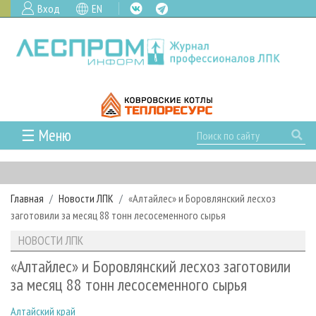
Вход
EN
☰ Меню
ГЛАВНАЯ
РУБРИКИ И ТЕМЫ
Главная
Новости ЛПК
«Алтайлес» и Боровлянский лесхоз
РУБРИКИ ЖУРНАЛА
НОВОСТИ
заготовили за месяц 88 тонн лесосеменного сырья
ЛЕСНОЕ ХОЗЯЙСТВО
КАЛЕНДАРЬ СОБЫТИЙ
ПРОЕКТЫ ЛПИ
НОВОСТИ ЛПК
ЛЕСОЗАГОТОВКА
НОВОСТИ ЛПК
АНАЛИТИКА
АРХИВ
«Алтайлес» и Боровлянский лесхоз заготовили
ЛЕСОПИЛЕНИЕ
НОВОСТИ ЖУРНАЛА
ПРЕДПРИЯТИЯ ЛПК
АРХИВ ЖУРНАЛОВ
за месяц 88 тонн лесосеменного сырья
О ЖУРНАЛЕ
ДЕРЕВООБРАБОТКА
НОВОСТИ КОМПАНИЙ
ЛЕСНЫЕ РЕГИОНЫ РОССИИ
СТАТЬИ
ПОДПИСКА
РЕКЛАМОДАТЕЛЯМ
Алтайский край