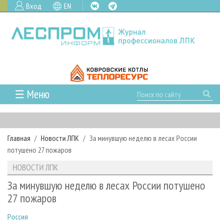
Вход
EN
☰ Меню
ГЛАВНАЯ
РУБРИКИ И ТЕМЫ
Главная
Новости ЛПК
За минувшую неделю в лесах России
РУБРИКИ ЖУРНАЛА
НОВОСТИ
потушено 27 пожаров
ЛЕСНОЕ ХОЗЯЙСТВО
КАЛЕНДАРЬ СОБЫТИЙ
ПРОЕКТЫ ЛПИ
НОВОСТИ ЛПК
ЛЕСОЗАГОТОВКА
НОВОСТИ ЛПК
АНАЛИТИКА
АРХИВ
За минувшую неделю в лесах России потушено
ЛЕСОПИЛЕНИЕ
НОВОСТИ ЖУРНАЛА
ПРЕДПРИЯТИЯ ЛПК
АРХИВ ЖУРНАЛОВ
27 пожаров
О ЖУРНАЛЕ
ДЕРЕВООБРАБОТКА
НОВОСТИ КОМПАНИЙ
ЛЕСНЫЕ РЕГИОНЫ РОССИИ
СТАТЬИ
ПОДПИСКА
РЕКЛАМОДАТЕЛЯМ
Россия