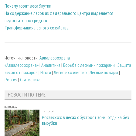
Почему горят леса Якутии
На содержание лесов из федерального центра выделяется
недостаточно средств
Трансформация лесного хозяйства
Источник новости:
Авиалесоохрана
«Авиалесоохрана»
|
Аналитика
|
Борьба с лесными пожарами
|
Защита
лесов от пожаров
|
Итоги
|
Лесное хозяйство
|
Лесные пожары
|
Россия
|
Статистика
НОВОСТИ ПО ТЕМЕ
07.08.2026
07.08.2026
Рослесхоз: в лесах обустроят зоны отдыха без
вырубки