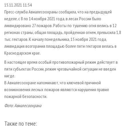
СУШКА ДРЕВЕСИНЫ
ПЕРСОНЫ
КОНТАКТЫ
РЕКЛАМА
15.11.2021 11:54
Пресс-служба Авиалесоохраны сообщила, что на предыдущей
ПРОИЗВОДСТВО ДРЕВЕСНЫХ ПЛИТ
МОБИЛЬНЫЕ ВЫСТАВКИ
РЕКЛАМА НА САЙТЕ
неделе, с 8 по 14 ноября 2021 года, в лесах России было
ДЕРЕВЯННОЕ ДОМОСТРОЕНИЕ
ОФИЦИАЛЬНЫЕ ДЕЛЕГАЦИИ
ликвидировано 27 пожаров. Работы по тушению огня велись в 12
ПРОИЗВОДСТВО МЕБЕЛИ
регионах страны, общая площадь, пройденная огнем, превысила 1,8
ПРИОРИТЕТНЫЕ ИНВЕСТПРОЕКТЫ
тыс. гектаров. К началу понедельника, 15 ноября 2021 года,
БИОЭНЕРГЕТИКА
RUSSIAN FORESTRY REVIEW
ликвидация возгорания площадью более пяти гектаров велась в
ЦБП
ГАЗЕТА ЛЕСПРОМФОРУМ
Краснодарском крае.
ИНСТРУМЕНТ И МАТЕРИАЛЫ
БИБЛИОТЕКА СПЕЦИАЛИСТА
В настоящее время особый противопожарный режим действует в
пяти субъектах России, режим чрезвычайной ситуации не введен
нигде.
В Авиалесоохране напоминают, что ключевой причиной
возникновения лесных пожаров являются нарушения правил
пожарной безопасности.
Фото: Авиалесоохрана
Также по теме: