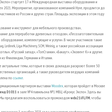
с Экспо» стартует 17-я Международная выставка оборудования и
 2021. Мероприятие, организованное компанией Hyve, продлится до
частников из России и других стран. Площадь экспозиции в этом году
дование и инструмент для мебельного производства»,
ание для переработки древесных отходов», «Лесозаготовительная
е оборудование, комплектующие и услуги». В числе участников такие
ag, Ledinek, Liga Machinery, SCM, Weinig, а также российская ассоциация
лы», «Русский запад», «ТопСтанки», «Бакаут», «Эковент К» и другие.
из Финляндии, Германии и Италии.
 актуальные темы, которые в своих докладах раскроют более 50
ественных организаций, а также руководители ведущих компаний
влена по
ссылке
.
ормационным партнером выставки
Woodex
, которая пройдет в Москве
тенд D1011
в зале №4 павильона №1 МВЦ «Крокус Экспо». Здесь вы
ы. Мы предлагаем воспользоваться промокодом
wdx21iFLFM
, чтобы
 организует 1 декабря 2021 года отраслевую конференцию