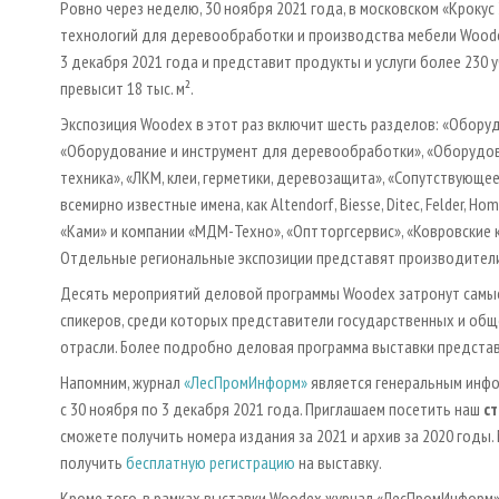
Ровно через неделю, 30 ноября 2021 года, в московском «Кроку
технологий для деревообработки и производства мебели Woodex
3 декабря 2021 года и представит продукты и услуги более 230 у
превысит 18 тыс. м².
Экспозиция Woodex в этот раз включит шесть разделов: «Обору
«Оборудование и инструмент для деревообработки», «Оборудов
техника», «ЛКМ, клеи, герметики, деревозащита», «Сопутствующе
всемирно известные имена, как Altendorf, Biesse, Ditec, Felder, Hom
«Ками» и компании «МДМ-Техно», «Оптторгсервис», «Ковровские кот
Отдельные региональные экспозиции представят производители 
Десять мероприятий деловой программы Woodex затронут самые
спикеров, среди которых представители государственных и общ
отрасли. Более подробно деловая программа выставки предста
Напомним, журнал
«ЛесПромИнформ»
является генеральным инф
с 30 ноября по 3 декабря 2021 года. Приглашаем посетить наш
с
сможете получить номера издания за 2021 и архив за 2020 год
получить
бесплатную регистрацию
на выставку.
Кроме того, в рамках выставки Woodex журнал «ЛесПромИнформ»