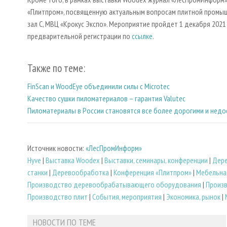
«Плитпром», посвященную актуальным вопросам плитной промыш
зал С, МВЦ «Крокус Экспо». Мероприятие пройдет 1 декабря 2021
предварительной регистрации по
ссылке
.
Также по теме:
FinScan и WoodEye объединили силы с Microtec
Качество сушки пиломатериалов – гарантия Valutec
Пиломатериалы в России становятся все более дорогими и нед
Источник новости:
«ЛесПромИнформ»
Hyve
|
Выставка Woodex
|
Выставки, семинары, конференции
|
Дер
станки
|
Деревообработка
|
Конференция «Плитпром»
|
Мебельна
Производство деревообрабатывающего оборудования
|
Произ
Производство плит
|
События, мероприятия
|
Экономика, рынок
|
НОВОСТИ ПО ТЕМЕ