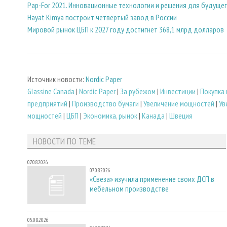
Pap-For 2021. Инновационные технологии и решения для будуще
Hayat Kimya построит четвертый завод в России
Мировой рынок ЦБП к 2027 году достигнет 368,1 млрд долларов
Источник новости:
Nordic Paper
Glassine Canada
|
Nordic Paper
|
За рубежом
|
Инвестиции
|
Покупка
предприятий
|
Производство бумаги
|
Увеличение мощностей
|
Ув
мощностей
|
ЦБП
|
Экономика, рынок
|
Канада
|
Швеция
НОВОСТИ ПО ТЕМЕ
07.08.2026
07.08.2026
«Свеза» изучила применение своих ДСП в
мебельном производстве
05.08.2026