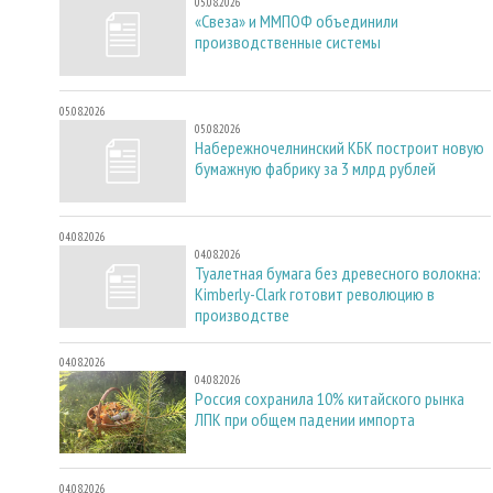
05.08.2026
«Свеза» и ММПОФ объединили
производственные системы
05.08.2026
05.08.2026
Набережночелнинский КБК построит новую
бумажную фабрику за 3 млрд рублей
04.08.2026
04.08.2026
Туалетная бумага без древесного волокна:
Kimberly-Clark готовит революцию в
производстве
04.08.2026
04.08.2026
Россия сохранила 10% китайского рынка
ЛПК при общем падении импорта
04.08.2026