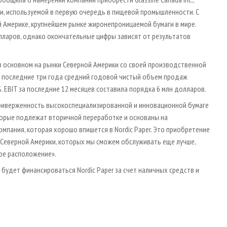
, используемой в первую очередь в пищевой промышленности. С
й Америке, крупнейшем рынке жиронепроницаемой бумаги в мире.
лларов, однако окончательные цифры зависят от результатов
 в основном на рынки Северной Америки со своей производственной
За последние три года средний годовой чистый объем продаж
7%. EBIT за последние 12 месяцев составила порядка 6 млн долларов.
риверженность высокоспециализированной и инновационной бумаге
торые подлежат вторичной переработке и основаны на
омпания, которая хорошо впишется в Nordic Paper. Это приобретение
Северной Америки, которых мы сможем обслуживать еще лучше,
ое расположение».
 будет финансироваться Nordic Paper за счет наличных средств и