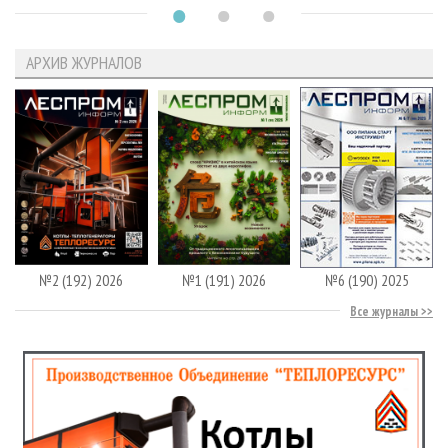
АРХИВ ЖУРНАЛОВ
№2 (192) 2026
№1 (191) 2026
№6 (190) 2025
Все журналы