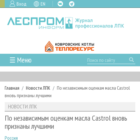
Вход
EN
☰ Меню
ГЛАВНАЯ
РУБРИКИ И ТЕМЫ
Главная
Новости ЛПК
По независимым оценкам масла Castrol
РУБРИКИ ЖУРНАЛА
НОВОСТИ
вновь признаны лучшими
ЛЕСНОЕ ХОЗЯЙСТВО
КАЛЕНДАРЬ СОБЫТИЙ
ПРОЕКТЫ ЛПИ
НОВОСТИ ЛПК
ЛЕСОЗАГОТОВКА
НОВОСТИ ЛПК
АНАЛИТИКА
АРХИВ
По независимым оценкам масла Castrol вновь
ЛЕСОПИЛЕНИЕ
НОВОСТИ ЖУРНАЛА
ПРЕДПРИЯТИЯ ЛПК
АРХИВ ЖУРНАЛОВ
признаны лучшими
О ЖУРНАЛЕ
ДЕРЕВООБРАБОТКА
НОВОСТИ КОМПАНИЙ
ЛЕСНЫЕ РЕГИОНЫ РОССИИ
СТАТЬИ
ПОДПИСКА
РЕКЛАМОДАТЕЛЯМ
Россия