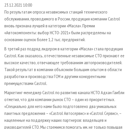
СУШКА ДРЕВЕСИНЫ
ПЕРСОНЫ
КОНТАКТЫ
РЕКЛАМА
23.12.2021 10:00
По результатам опроса независимых станций технического
ПРОИЗВОДСТВО ДРЕВЕСНЫХ ПЛИТ
МОБИЛЬНЫЕ ВЫСТАВКИ
РЕКЛАМА НА САЙТЕ
обслуживания, проводимого в России, продукция компании Castrol
ДЕРЕВЯННОЕ ДОМОСТРОЕНИЕ
ОФИЦИАЛЬНЫЕ ДЕЛЕГАЦИИ
вновь признана лучшей в категории «Масла». Премии
ПРОИЗВОДСТВО МЕБЕЛИ
«Автокомпоненты: выбор НСТО-2021» были распределены на
ПРИОРИТЕТНЫЕ ИНВЕСТПРОЕКТЫ
основании оценок более 1,2 тыс. предприятий.
БИОЭНЕРГЕТИКА
RUSSIAN FORESTRY REVIEW
В третий раз подряд лидером в категории «Масла» стала продукция
ЦБП
ГАЗЕТА ЛЕСПРОМФОРУМ
Castrol. Как оказалось, отечественные независимые СТО признают ее
ИНСТРУМЕНТ И МАТЕРИАЛЫ
БИБЛИОТЕКА СПЕЦИАЛИСТА
высокое качество, отвечающее требованиям автопроизводителей.
Такой результат в компании объяснили большим опытом в области
разработки и производства ГСМ и другими конкурентными
преимуществами Castrol.
Маркетинг-менеджер Castrol по развитию канала НСТО Адхан Гаибли
отметил, что для компании рынок СТО – один из приоритетных.
«Специально для него нами было подготовлено два уникальных
пакетных предложения – «Castrol Автосервис» и «Castrol Сервис», –
нацеленные на поддержку наших партнеров: владельцев и
руководителей СТО. Мы стремимся помогать им, не только повышая