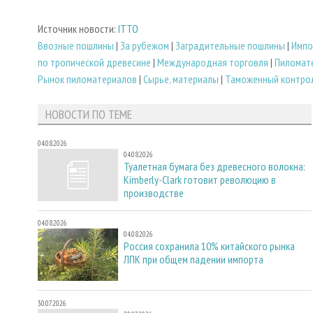
Источник новости:
ITTO
Ввозные пошлины
|
За рубежом
|
Заградительные пошлины
|
Импо
по тропической древесине
|
Международная торговля
|
Пиломат
Рынок пиломатериалов
|
Сырье, материалы
|
Таможенный контро
НОВОСТИ ПО ТЕМЕ
04.08.2026
04.08.2026
Туалетная бумага без древесного волокна:
Kimberly-Clark готовит революцию в
производстве
04.08.2026
04.08.2026
Россия сохранила 10% китайского рынка
ЛПК при общем падении импорта
30.07.2026