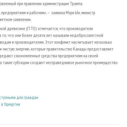
новленный при правлении администрации Трампа.
предприятиям и рабочим», – заявила Мэри Ын, министр
ветном заявлении.
кой древесине (ITTO) отмечается, что производители
 то, что они более десяти лет называли недобросовестной
аводам и производителям. Этот конфликт насчитывает несколько
ски чистую энергию, которые правительство Канады предоставляет
ередают сэкономленные средства предприятиям на своей
что такие субсидии создают несправедливое рыночное преимущество
оступными для граждан
 в Удмуртии