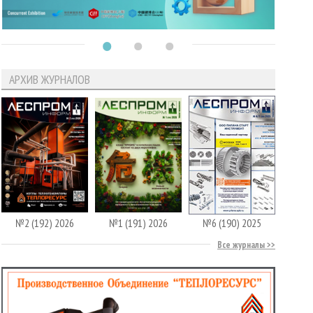
АРХИВ ЖУРНАЛОВ
№2 (192) 2026
№1 (191) 2026
№6 (190) 2025
Все журналы