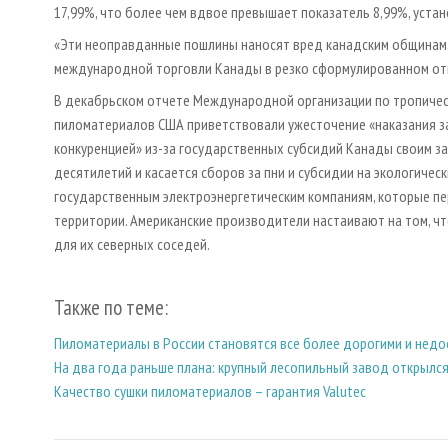
17,99%, что более чем вдвое превышает показатель 8,99%, уста
«Эти неоправданные пошлины наносят вред канадским общинам, 
международной торговли Канады в резко сформулированном от
В декабрьском отчете Международной организации по тропичес
пиломатериалов США приветствовали ужесточение «наказания за
конкуренцией» из-за государственных субсидий Канады своим з
десятилетий и касается сборов за пни и субсидии на экологиче
государственным электроэнергетическим компаниям, которые п
территории. Американские производители настаивают на том, 
для их северных соседей.
Также по теме:
Пиломатериалы в России становятся все более дорогими и нед
На два года раньше плана: крупный лесопильный завод открылся
Качество сушки пиломатериалов – гарантия Valutec