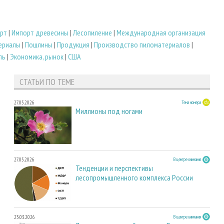
рт
|
Импорт древесины
|
Лесопиление
|
Международная организация
ериалы
|
Пошлины
|
Продукция
|
Производство пиломатериалов
|
ль
|
Экономика, рынок
|
США
СТАТЬИ ПО ТЕМЕ
27.05.2026
Тема номера
Миллионы под ногами
27.05.2026
В центре внимания
Тенденции и перспективы
лесопромышленного комплекса России
23.03.2026
В центре внимания