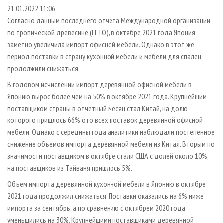
СУШКА ДРЕВЕСИНЫ
ПЕРСОНЫ
КОНТАКТЫ
РЕКЛАМА
21.01.2022 11:06
Согласно данным последнего отчета Международной организации
ПРОИЗВОДСТВО ДРЕВЕСНЫХ ПЛИТ
МОБИЛЬНЫЕ ВЫСТАВКИ
РЕКЛАМА НА САЙТЕ
по тропической древесине (ITTO), в октябре 2021 года Япония
ДЕРЕВЯННОЕ ДОМОСТРОЕНИЕ
ОФИЦИАЛЬНЫЕ ДЕЛЕГАЦИИ
заметно увеличила импорт офисной мебели. Однако в этот же
ПРОИЗВОДСТВО МЕБЕЛИ
период поставки в страну кухонной мебели и мебели для спален
ПРИОРИТЕТНЫЕ ИНВЕСТПРОЕКТЫ
продолжили снижаться.
БИОЭНЕРГЕТИКА
RUSSIAN FORESTRY REVIEW
В годовом исчислении импорт деревянной офисной мебели в
ЦБП
ГАЗЕТА ЛЕСПРОМФОРУМ
Японию вырос более чем на 50% в октябре 2021 года. Крупнейшим
ИНСТРУМЕНТ И МАТЕРИАЛЫ
БИБЛИОТЕКА СПЕЦИАЛИСТА
поставщиком страны в отчетный месяц стал Китай, на долю
которого пришлось 66% ото всех поставок деревянной офисной
мебели. Однако с середины года аналитики наблюдали постепенное
снижение объемов импорта деревянной мебели из Китая. Вторым по
значимости поставщиком в октябре стали США с долей около 10%,
на поставщиков из Тайваня пришлось 5%.
Объем импорта деревянной кухонной мебели в Японию в октябре
2021 года продолжил снижаться. Поставки оказались на 6% ниже
импорта за сентябрь, а по сравнению с октябрем 2020 года
уменьшились на 30%. Крупнейшими поставщиками деревянной