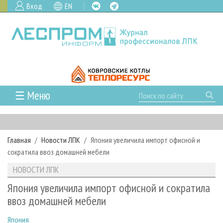
Вход
EN
☰ Меню
ГЛАВНАЯ
РУБРИКИ И ТЕМЫ
Главная
Новости ЛПК
Япония увеличила импорт офисной и
РУБРИКИ ЖУРНАЛА
НОВОСТИ
сократила ввоз домашней мебели
ЛЕСНОЕ ХОЗЯЙСТВО
КАЛЕНДАРЬ СОБЫТИЙ
ПРОЕКТЫ ЛПИ
НОВОСТИ ЛПК
ЛЕСОЗАГОТОВКА
НОВОСТИ ЛПК
АНАЛИТИКА
АРХИВ
Япония увеличила импорт офисной и сократила
ЛЕСОПИЛЕНИЕ
НОВОСТИ ЖУРНАЛА
ПРЕДПРИЯТИЯ ЛПК
АРХИВ ЖУРНАЛОВ
ввоз домашней мебели
О ЖУРНАЛЕ
ДЕРЕВООБРАБОТКА
НОВОСТИ КОМПАНИЙ
ЛЕСНЫЕ РЕГИОНЫ РОССИИ
СТАТЬИ
ПОДПИСКА
РЕКЛАМОДАТЕЛЯМ
Япония