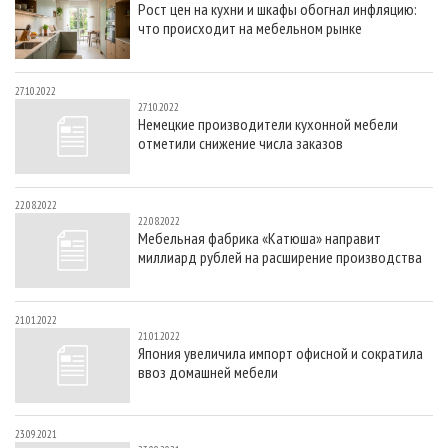
Рост цен на кухни и шкафы обогнал инфляцию:
СУШКА ДРЕВЕСИНЫ
ПЕРСОНЫ
КОНТАКТЫ
РЕКЛАМА
что происходит на мебельном рынке
ПРОИЗВОДСТВО ДРЕВЕСНЫХ ПЛИТ
МОБИЛЬНЫЕ ВЫСТАВКИ
РЕКЛАМА НА САЙТЕ
ДЕРЕВЯННОЕ ДОМОСТРОЕНИЕ
ОФИЦИАЛЬНЫЕ ДЕЛЕГАЦИИ
27.10.2022
27.10.2022
ПРОИЗВОДСТВО МЕБЕЛИ
ПРИОРИТЕТНЫЕ ИНВЕСТПРОЕКТЫ
Немецкие производители кухонной мебели
отметили снижение числа заказов
БИОЭНЕРГЕТИКА
RUSSIAN FORESTRY REVIEW
ЦБП
ГАЗЕТА ЛЕСПРОМФОРУМ
22.08.2022
ИНСТРУМЕНТ И МАТЕРИАЛЫ
БИБЛИОТЕКА СПЕЦИАЛИСТА
22.08.2022
Мебельная фабрика «Катюша» направит
миллиард рублей на расширение производства
21.01.2022
21.01.2022
Япония увеличила импорт офисной и сократила
ввоз домашней мебели
23.09.2021