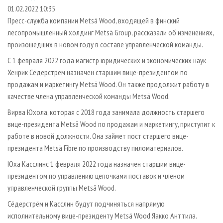
СУШКА ДРЕВЕСИНЫ
ПЕРСОНЫ
КОНТАКТЫ
РЕКЛАМА
01.02.2022 10:35
Пресс-служба компании Metsä Wood, входящей в финский
ПРОИЗВОДСТВО ДРЕВЕСНЫХ ПЛИТ
МОБИЛЬНЫЕ ВЫСТАВКИ
РЕКЛАМА НА САЙТЕ
лесопромышленный холдинг Metsä Group, рассказали об изменениях,
ДЕРЕВЯННОЕ ДОМОСТРОЕНИЕ
ОФИЦИАЛЬНЫЕ ДЕЛЕГАЦИИ
произошедших в новом году в составе управленческой команды.
ПРОИЗВОДСТВО МЕБЕЛИ
ПРИОРИТЕТНЫЕ ИНВЕСТПРОЕКТЫ
С 1 февраля 2022 года магистр юридических и экономических наук
БИОЭНЕРГЕТИКА
Хенрик Сёдерстрём назначен старшим вице-президентом по
RUSSIAN FORESTRY REVIEW
продажам и маркетингу Metsä Wood. Он также продолжит работу в
ЦБП
ГАЗЕТА ЛЕСПРОМФОРУМ
качестве члена управленческой команды Metsä Wood.
ИНСТРУМЕНТ И МАТЕРИАЛЫ
БИБЛИОТЕКА СПЕЦИАЛИСТА
Вирва Юхола, которая с 2018 года занимала должность старшего
вице-президента Metsä Wood по продажам и маркетингу, приступит к
работе в новой должности. Она займет пост старшего вице-
президента Metsä Fibre по производству пиломатериалов.
Юха Касслинс 1 февраля 2022 года назначен старшим вице-
президентом по управлению цепочками поставок и членом
управленческой группы Metsä Wood.
Сёдерстрём и Касслин будут подчиняться напрямую
исполнительному вице-президенту Metsä Wood Яакко Анттила.