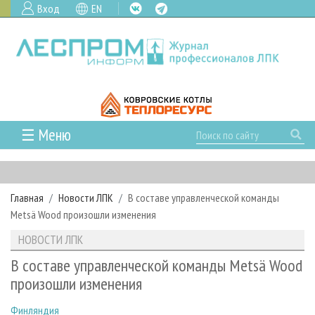
Вход
EN
☰ Меню
ГЛАВНАЯ
РУБРИКИ И ТЕМЫ
Главная
Новости ЛПК
В составе управленческой команды
РУБРИКИ ЖУРНАЛА
НОВОСТИ
Metsä Wood произошли изменения
ЛЕСНОЕ ХОЗЯЙСТВО
КАЛЕНДАРЬ СОБЫТИЙ
ПРОЕКТЫ ЛПИ
НОВОСТИ ЛПК
ЛЕСОЗАГОТОВКА
НОВОСТИ ЛПК
АНАЛИТИКА
АРХИВ
В составе управленческой команды Metsä Wood
ЛЕСОПИЛЕНИЕ
НОВОСТИ ЖУРНАЛА
ПРЕДПРИЯТИЯ ЛПК
АРХИВ ЖУРНАЛОВ
произошли изменения
О ЖУРНАЛЕ
ДЕРЕВООБРАБОТКА
НОВОСТИ КОМПАНИЙ
ЛЕСНЫЕ РЕГИОНЫ РОССИИ
СТАТЬИ
ПОДПИСКА
РЕКЛАМОДАТЕЛЯМ
Финляндия