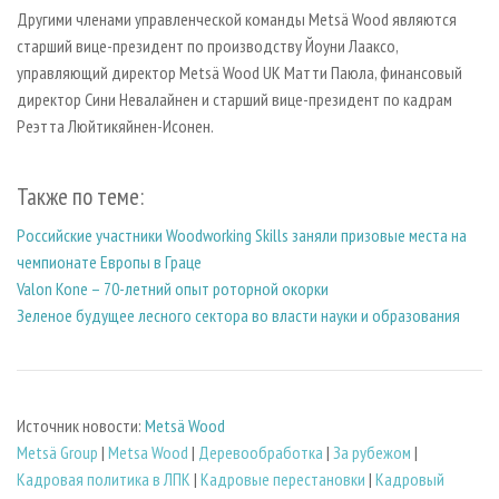
Другими членами управленческой команды Metsä Wood являются
старший вице-президент по производству Йоуни Лааксо,
управляющий директор Metsä Wood UK Матти Паюла, финансовый
директор Сини Невалайнен и старший вице-президент по кадрам
Реэтта Люйтикяйнен-Исонен.
Также по теме:
Российские участники Woodworking Skills заняли призовые места на
чемпионате Европы в Граце
Valon Kone – 70-летний опыт роторной окорки
Зеленое будущее лесного сектора во власти науки и образования
Источник новости:
Metsä Wood
Metsä Group
|
Metsa Wood
|
Деревообработка
|
За рубежом
|
Кадровая политика в ЛПК
|
Кадровые перестановки
|
Кадровый