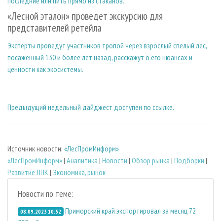
последние или пить прямо из стаканов.
«Лесной эталон» проведет экскурсию для
представителей ретейла
Эксперты проведут участников тропой через взрослый спелый лес,
посаженный 130 и более лет назад, расскажут о его нюансах и
ценности как экосистемы.
Предыдущий недельный дайджест доступен по ссылке.
Источник новости:
«ЛесПромИнформ»
«ЛесПромИнформ»
|
Аналитика
|
Новости
|
Обзор рынка
|
Подборки
|
Развитие ЛПК
|
Экономика, рынок
Новости по теме:
Приморский край экспортировал за месяц 72
08.09.2023 10:52