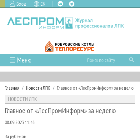
Вход
EN
☰ Меню
ГЛАВНАЯ
РУБРИКИ И ТЕМЫ
Главная
Новости ЛПК
Главное от «ЛесПромИнформ» за неделю
РУБРИКИ ЖУРНАЛА
НОВОСТИ
НОВОСТИ ЛПК
ЛЕСНОЕ ХОЗЯЙСТВО
КАЛЕНДАРЬ СОБЫТИЙ
ПРОЕКТЫ ЛПИ
Главное от «ЛесПромИнформ» за неделю
ЛЕСОЗАГОТОВКА
НОВОСТИ ЛПК
АНАЛИТИКА
АРХИВ
08.09.2023 11:46
ЛЕСОПИЛЕНИЕ
НОВОСТИ ЖУРНАЛА
ПРЕДПРИЯТИЯ ЛПК
АРХИВ ЖУРНАЛОВ
О ЖУРНАЛЕ
ДЕРЕВООБРАБОТКА
НОВОСТИ КОМПАНИЙ
ЛЕСНЫЕ РЕГИОНЫ РОССИИ
СТАТЬИ
ПОДПИСКА
РЕКЛАМОДАТЕЛЯМ
За рубежом