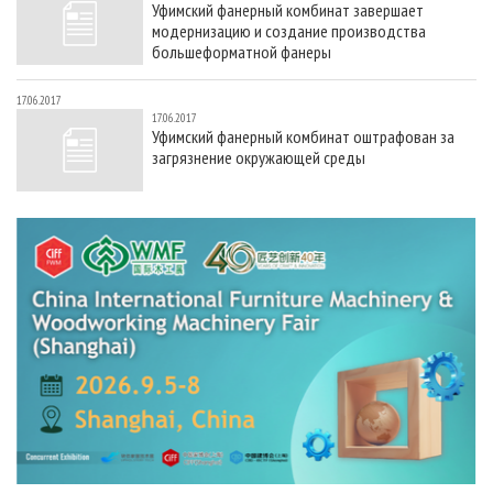
Уфимский фанерный комбинат завершает
СУШКА ДРЕВЕСИНЫ
ПЕРСОНЫ
КОНТАКТЫ
РЕКЛАМА
модернизацию и создание производства
ПРОИЗВОДСТВО ДРЕВЕСНЫХ ПЛИТ
МОБИЛЬНЫЕ ВЫСТАВКИ
большеформатной фанеры
РЕКЛАМА НА САЙТЕ
ДЕРЕВЯННОЕ ДОМОСТРОЕНИЕ
ОФИЦИАЛЬНЫЕ ДЕЛЕГАЦИИ
17.06.2017
17.06.2017
ПРОИЗВОДСТВО МЕБЕЛИ
ПРИОРИТЕТНЫЕ ИНВЕСТПРОЕКТЫ
Уфимский фанерный комбинат оштрафован за
загрязнение окружающей среды
БИОЭНЕРГЕТИКА
RUSSIAN FORESTRY REVIEW
ЦБП
ГАЗЕТА ЛЕСПРОМФОРУМ
ИНСТРУМЕНТ И МАТЕРИАЛЫ
БИБЛИОТЕКА СПЕЦИАЛИСТА