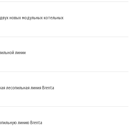
 двух новых модульных котельных
пильной линии
вая лесопильная линия Brenta
опильную линию Brenta