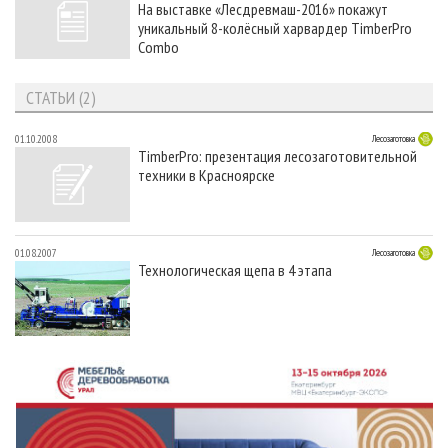
На выставке «Лесдревмаш-2016» покажут
СУШКА ДРЕВЕСИНЫ
ПЕРСОНЫ
КОНТАКТЫ
РЕКЛАМА
уникальный 8-колёсный харвардер TimberPro
ПРОИЗВОДСТВО ДРЕВЕСНЫХ ПЛИТ
МОБИЛЬНЫЕ ВЫСТАВКИ
Combo
РЕКЛАМА НА САЙТЕ
ДЕРЕВЯННОЕ ДОМОСТРОЕНИЕ
ОФИЦИАЛЬНЫЕ ДЕЛЕГАЦИИ
СТАТЬИ (2)
ПРОИЗВОДСТВО МЕБЕЛИ
ПРИОРИТЕТНЫЕ ИНВЕСТПРОЕКТЫ
01.10.2008
Лесозаготовка
БИОЭНЕРГЕТИКА
RUSSIAN FORESTRY REVIEW
TimberPro: презентация лесозаготовительной
техники в Красноярске
ЦБП
ГАЗЕТА ЛЕСПРОМФОРУМ
ИНСТРУМЕНТ И МАТЕРИАЛЫ
БИБЛИОТЕКА СПЕЦИАЛИСТА
01.08.2007
Лесозаготовка
Технологическая щепа в 4 этапа