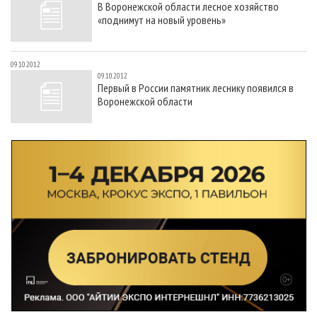
В Воронежской области лесное хозяйство
СУШКА ДРЕВЕСИНЫ
ПЕРСОНЫ
КОНТАКТЫ
РЕКЛАМА
«поднимут на новый уровень»
ПРОИЗВОДСТВО ДРЕВЕСНЫХ ПЛИТ
МОБИЛЬНЫЕ ВЫСТАВКИ
РЕКЛАМА НА САЙТЕ
ДЕРЕВЯННОЕ ДОМОСТРОЕНИЕ
ОФИЦИАЛЬНЫЕ ДЕЛЕГАЦИИ
09.10.2012
09.10.2012
ПРОИЗВОДСТВО МЕБЕЛИ
ПРИОРИТЕТНЫЕ ИНВЕСТПРОЕКТЫ
Первый в России памятник леснику появился в
Воронежской области
БИОЭНЕРГЕТИКА
RUSSIAN FORESTRY REVIEW
ЦБП
ГАЗЕТА ЛЕСПРОМФОРУМ
ИНСТРУМЕНТ И МАТЕРИАЛЫ
БИБЛИОТЕКА СПЕЦИАЛИСТА