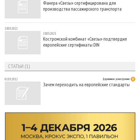
Фанера «Свезы» сертифицирована для
СУШКА ДРЕВЕСИНЫ
ПЕРСОНЫ
КОНТАКТЫ
РЕКЛАМА
производства пассажирского транспорта
ПРОИЗВОДСТВО ДРЕВЕСНЫХ ПЛИТ
МОБИЛЬНЫЕ ВЫСТАВКИ
РЕКЛАМА НА САЙТЕ
ДЕРЕВЯННОЕ ДОМОСТРОЕНИЕ
ОФИЦИАЛЬНЫЕ ДЕЛЕГАЦИИ
18.03.2021
18.03.2021
ПРОИЗВОДСТВО МЕБЕЛИ
ПРИОРИТЕТНЫЕ ИНВЕСТПРОЕКТЫ
Костромской комбинат «Свезы» подтвердил
европейские сертификаты DIN
БИОЭНЕРГЕТИКА
RUSSIAN FORESTRY REVIEW
ЦБП
ГАЗЕТА ЛЕСПРОМФОРУМ
СТАТЬИ (1)
ИНСТРУМЕНТ И МАТЕРИАЛЫ
БИБЛИОТЕКА СПЕЦИАЛИСТА
01.03.2012
Деревянное домостроение
Зачем переходить на европейские стандарты