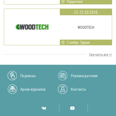
Порденоне
22-25.10.2026
WOODTECH
Стамбул, Турция
Смотреть все
Подписка
Рекламодателям
Архив журналов
Контакты