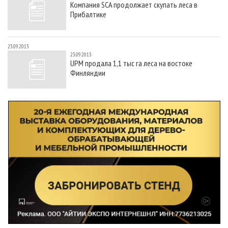
Компания SCA продолжает скупать леса в
СУШКА ДРЕВЕСИНЫ
ПЕРСОНЫ
КОНТАКТЫ
РЕКЛАМА
Прибалтике
ПРОИЗВОДСТВО ДРЕВЕСНЫХ ПЛИТ
МОБИЛЬНЫЕ ВЫСТАВКИ
РЕКЛАМА НА САЙТЕ
ДЕРЕВЯННОЕ ДОМОСТРОЕНИЕ
ОФИЦИАЛЬНЫЕ ДЕЛЕГАЦИИ
23.09.2013
23.09.2013
ПРОИЗВОДСТВО МЕБЕЛИ
ПРИОРИТЕТНЫЕ ИНВЕСТПРОЕКТЫ
UPM продала 1,1 тыс га леса на востоке
Финляндии
БИОЭНЕРГЕТИКА
RUSSIAN FORESTRY REVIEW
ЦБП
ГАЗЕТА ЛЕСПРОМФОРУМ
ИНСТРУМЕНТ И МАТЕРИАЛЫ
БИБЛИОТЕКА СПЕЦИАЛИСТА