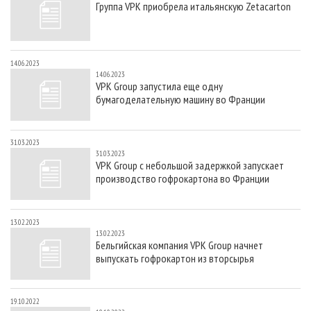
Группа VPK приобрела итальянскую Zetacarton
СУШКА ДРЕВЕСИНЫ
ПЕРСОНЫ
КОНТАКТЫ
РЕКЛАМА
ПРОИЗВОДСТВО ДРЕВЕСНЫХ ПЛИТ
МОБИЛЬНЫЕ ВЫСТАВКИ
РЕКЛАМА НА САЙТЕ
ДЕРЕВЯННОЕ ДОМОСТРОЕНИЕ
ОФИЦИАЛЬНЫЕ ДЕЛЕГАЦИИ
14.06.2023
14.06.2023
ПРОИЗВОДСТВО МЕБЕЛИ
ПРИОРИТЕТНЫЕ ИНВЕСТПРОЕКТЫ
VPK Group запустила еще одну
бумагоделательную машину во Франции
БИОЭНЕРГЕТИКА
RUSSIAN FORESTRY REVIEW
ЦБП
ГАЗЕТА ЛЕСПРОМФОРУМ
31.03.2023
ИНСТРУМЕНТ И МАТЕРИАЛЫ
БИБЛИОТЕКА СПЕЦИАЛИСТА
31.03.2023
VPK Group с небольшой задержкой запускает
производство гофрокартона во Франции
13.02.2023
13.02.2023
Бельгийская компания VPK Group начнет
выпускать гофрокартон из вторсырья
19.10.2022