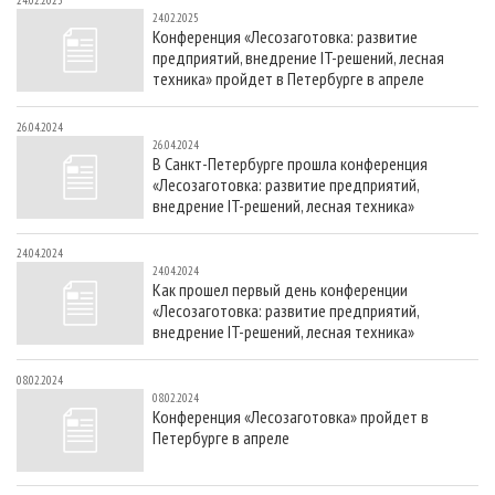
24.02.2025
СУШКА ДРЕВЕСИНЫ
ПЕРСОНЫ
КОНТАКТЫ
РЕКЛАМА
24.02.2025
Конференция «Лесозаготовка: развитие
ПРОИЗВОДСТВО ДРЕВЕСНЫХ ПЛИТ
МОБИЛЬНЫЕ ВЫСТАВКИ
РЕКЛАМА НА САЙТЕ
предприятий, внедрение IT-решений, лесная
техника» пройдет в Петербурге в апреле
ДЕРЕВЯННОЕ ДОМОСТРОЕНИЕ
ОФИЦИАЛЬНЫЕ ДЕЛЕГАЦИИ
ПРОИЗВОДСТВО МЕБЕЛИ
ПРИОРИТЕТНЫЕ ИНВЕСТПРОЕКТЫ
26.04.2024
26.04.2024
БИОЭНЕРГЕТИКА
RUSSIAN FORESTRY REVIEW
В Санкт-Петербурге прошла конференция
«Лесозаготовка: развитие предприятий,
ЦБП
ГАЗЕТА ЛЕСПРОМФОРУМ
внедрение IT-решений, лесная техника»
ИНСТРУМЕНТ И МАТЕРИАЛЫ
БИБЛИОТЕКА СПЕЦИАЛИСТА
24.04.2024
24.04.2024
Как прошел первый день конференции
«Лесозаготовка: развитие предприятий,
внедрение IT-решений, лесная техника»
08.02.2024
08.02.2024
Конференция «Лесозаготовка» пройдет в
Петербурге в апреле