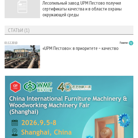
Лесопильный завод UPM Пестово получил
СУШКА ДРЕВЕСИНЫ
ПЕРСОНЫ
КОНТАКТЫ
РЕКЛАМА
сертификаты качества и в области охраны
ПРОИЗВОДСТВО ДРЕВЕСНЫХ ПЛИТ
МОБИЛЬНЫЕ ВЫСТАВКИ
окружающей среды
РЕКЛАМА НА САЙТЕ
ДЕРЕВЯННОЕ ДОМОСТРОЕНИЕ
ОФИЦИАЛЬНЫЕ ДЕЛЕГАЦИИ
СТАТЬИ (1)
ПРОИЗВОДСТВО МЕБЕЛИ
ПРИОРИТЕТНЫЕ ИНВЕСТПРОЕКТЫ
01.12.2010
Развитие
БИОЭНЕРГЕТИКА
RUSSIAN FORESTRY REVIEW
«UPM Пестово»: в приоритете − качество
ЦБП
ГАЗЕТА ЛЕСПРОМФОРУМ
ИНСТРУМЕНТ И МАТЕРИАЛЫ
БИБЛИОТЕКА СПЕЦИАЛИСТА