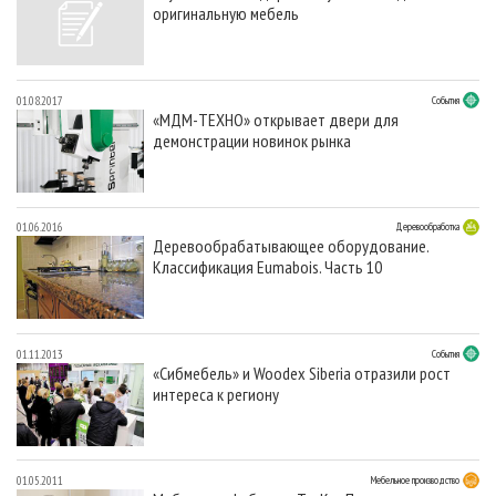
СУШКА ДРЕВЕСИНЫ
оригинальную мебель
ПЕРСОНЫ
КОНТАКТЫ
РЕКЛАМА
ПРОИЗВОДСТВО ДРЕВЕСНЫХ ПЛИТ
МОБИЛЬНЫЕ ВЫСТАВКИ
РЕКЛАМА НА САЙТЕ
ДЕРЕВЯННОЕ ДОМОСТРОЕНИЕ
ОФИЦИАЛЬНЫЕ ДЕЛЕГАЦИИ
01.08.2017
События
«МДМ-ТЕХНО» открывает двери для
ПРОИЗВОДСТВО МЕБЕЛИ
ПРИОРИТЕТНЫЕ ИНВЕСТПРОЕКТЫ
демонстрации новинок рынка
БИОЭНЕРГЕТИКА
RUSSIAN FORESTRY REVIEW
ЦБП
ГАЗЕТА ЛЕСПРОМФОРУМ
01.06.2016
Деревообработка
ИНСТРУМЕНТ И МАТЕРИАЛЫ
БИБЛИОТЕКА СПЕЦИАЛИСТА
Деревообрабатывающее оборудование.
Классификация Eumabois. Часть 10
01.11.2013
События
«Сибмебель» и Woodex Siberia отразили рост
интереса к региону
01.05.2011
Мебельное производство