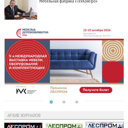
Мебельная фабрика «ТехКомПро»
АРХИВ ЖУРНАЛОВ