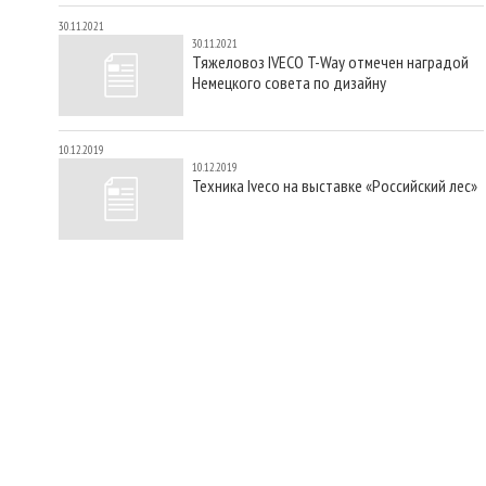
30.11.2021
30.11.2021
Тяжеловоз IVECO T-Way отмечен наградой
Немецкого совета по дизайну
10.12.2019
10.12.2019
Техника Iveco на выставке «Российский лес»