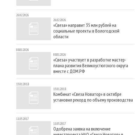
26.02.2026
26.02.2026
«Свеза» направит 35 млн рублей на
социальные проекты в Вологодской
области
08.01.2026
08.01.2026
«Свеза» участвует в разработке мастер-
плана развития Великоустюгского округа
вместе с ДОМ.РФ
15.01.2018
15.01.2018
Комбинат «Свеза Новатор» в октябре
установил рекорд по объему производства
11.05.2017
11.05.2017
Одобрена заявка на включение
инвестпроекта НАО «Свеза Новатор» в