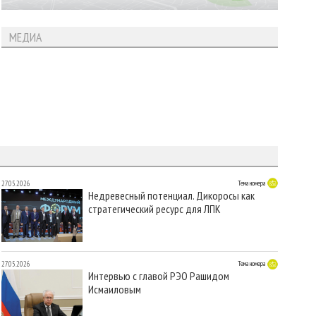
МЕДИА
27.05.2026
Тема номера
Недревесный потенциал. Дикоросы как
стратегический ресурс для ЛПК
27.05.2026
Тема номера
Интервью с главой РЭО Рашидом
Исмаиловым