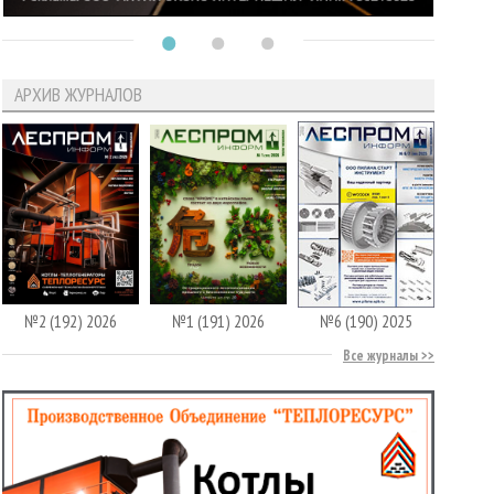
АРХИВ ЖУРНАЛОВ
№2 (192) 2026
№1 (191) 2026
№6 (190) 2025
Все журналы