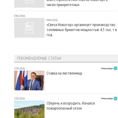
число приоритетных
04.02.2016
04.02.2016
«Свеза Новатор» организует производство
топливных брикетов мощностью 4,5 тыс. т в
год
РЕКОМЕНДУЕМЫЕ СТАТЬИ
27.05.2026
Регион номера
Ставка на лиственницу
27.05.2026
Регион номера
Сберечь и возродить. Начался
пожароопасный сезон