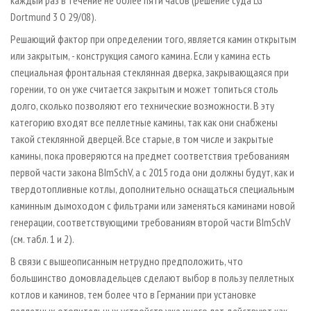
каждый раз в течение не более пяти часов (решение суда LG
Dortmund 3 O 29/08).
Решающий фактор при определении того, является камин открытым
или закрытым, - конструкция самого камина. Если у камина есть
специальная фронтальная стеклянная дверка, закрывающаяся при
горении, то он уже считается закрытым и может топиться столь
долго, сколько позволяют его технические возможности. В эту
категорию входят все пеллетные камины, так как они снабжены
такой стеклянной дверцей. Все старые, в том числе и закрытые
камины, пока проверяются на предмет соответствия требованиям
первой части закона BImSchV, а с 2015 года они должны будут, как и
твердотопливные котлы, дополнительно оснащаться специальным
каминным дымоходом с фильтрами или заменяться каминами новой
генерации, соответствующими требованиям второй части BImSchV
(см. табл. 1 и 2).
В связи с вышеописанным нетрудно предположить, что
большинство домовладельцев сделают выбор в пользу пеллетных
котлов и каминов, тем более что в Германии при установке