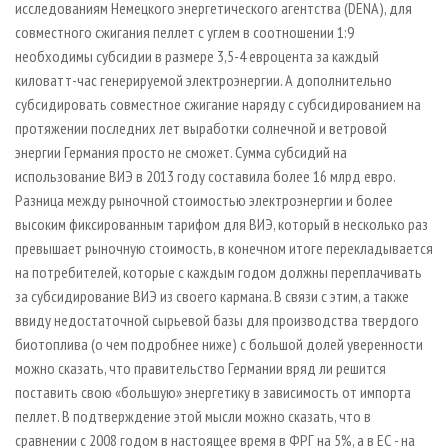
исследованиям Немецкого энергетического агентства (DENA), для
совместного сжигания пеллет с углем в соотношении 1:9
необходимы субсидии в размере 3,5-4 евроцента за каждый
киловатт­-час генерируемой электроэнергии. А дополнительно
субсидировать совместное сжигание наряду с субсидированием на
протяжении последних лет выработки солнечной и ветровой
энергии Германия просто не сможет. Сумма субсидий на
использование ВИЭ в 2013 году составила более 16 млрд евро.
Разница между рыночной стоимостью электроэнергии и более
высоким фиксированным тарифом для ВИЭ, который в несколько раз
превышает рыночную стоимость, в конечном итоге перекладывается
на потребителей, которые с каждым годом должны переплачивать
за субсидирование ВИЭ из своего кармана. В связи с этим, а также
ввиду недостаточной сырьевой базы для производства твердого
биотоплива (о чем подробнее ниже) с большой долей уверенности
можно сказать, что правительство Германии вряд ли решится
поставить свою «большую» энергетику в зависимость от импорта
пеллет. В подтверждение этой мысли можно сказать, что в
сравнении с 2008 годом в настоящее время в ФРГ на 5%, а в ЕС - на