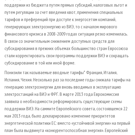
поддержки из бюджета путем прямых субсидий, налоговых льгот и
путем регуляции за счет введения квот, применения специальных
тарифов и преференций при доступе к энергосетям компаний,
генерирующих электроэнергию из ВИЭ, то с началом мирового
финансового кризиса в 2008-2009 годах ситуация резко изменилась.
В связи со значительным снижением доступных средств для
субсидирования в прежних объемах большинство стран Евросоюза
стали корректировать свои программы поддержки ВИЭ и сокращать
субсидирование в той или иной форме.
Понизили так называемые вводные тарифы* Франция, Италия,
Испания, Чехия. Несколько раз за последние годы снижала тарифы на
генерацию электроэнергии для вновь вводимых в эксплуатацию
электростанций на ВИЭ и ФРГ. В марте 2013 года Еврокомиссия
заявила о необходимости реформировать существующие схемы
поддержки ВИЭ. На саммите Европейского совета, состоявшемся 22
мая 2013 года, было декларировано изменение приоритетов
энергетической политики ЕС: вместо «устойчивой энергии» на первый
план была выдвинута «конкурентоспособная энергия». Европейский