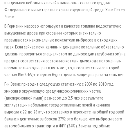
владельцев небольших печей и каминов», - сказал сотрудник
Федерального министерства охраны окружающей среды Ханс Петер
Эвенс.
В Германии массово используют в качестве топлива недостаточно
высушенные дрова, при сгорании которых значительно
превышаются максимальные показатели выбросов в отходящих
газах. Если сейчас печи, камины и домашние котельные обязательно
должны проверяться специалистом по дымоходам (трубочистом) на
предмет соответствия состоянию котла и дымохода положенным
нормам только один раз в пять лет, то, в соответствии со второй
частью BImSchV, это нужно будет делать чаще: два раза за семь лет.
Г-н Эвенс приводит следующую статистику: с 2007 по 2010 год
эмиссия в окружающую среду микроскопических частиц
(дисперсионной пыли) размером до 2,5 мкр в результате
эксплуатации небольших твердотопливных печей и каминов
выросла с 22 до 28 кт, что составило в пересчете на общий годовой
баланс идентичных выбросов 27%; это больше, чем выбросы всего
автомобильного транспорта в ФРГ (24%). Замена подобных