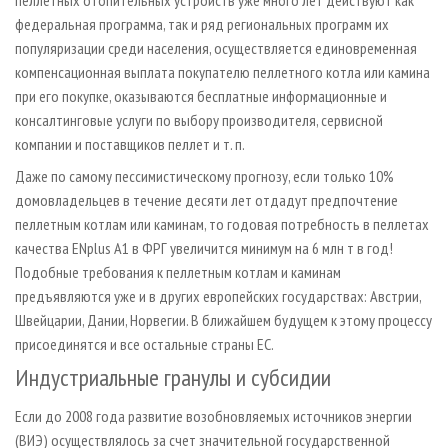
пеллетных отопительных устройств уже много лет действуют как
федеральная программа, так и ряд региональных программ их
популяризации среди населения, осуществляется единовременная
компенсационная выплата покупателю пеллетного котла или камина
при его покупке, оказываются бесплатные информационные и
консалтинговые услуги по выбору производителя, сервисной
компании и поставщиков пеллет и т. п.
Даже по самому пессимистическому прогнозу, если только 10%
домовладельцев в течение десяти лет отдадут предпочтение
пеллетным котлам или каминам, то годовая потребность в пеллетах
качества ENplus A1 в ФРГ увеличится минимум на 6 млн т в год!
Подобные требования к пеллетным котлам и каминам
предъявляются уже и в других европейских государствах: Австрии,
Швейцарии, Дании, Норвегии. В ближайшем будущем к этому процессу
присоединятся и все остальные страны ЕС.
Индустриальные гранулы и субсидии
Если до 2008 года развитие возобновляемых источников энергии
(ВИЭ) осуществлялось за счет значительной государственной