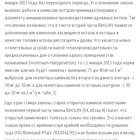
января 2017 года, без переходного периода. Это положение закона
вызвало дебаты в комиссии, которая принимала поправки к
документу, инициированные производителями дровяных котлов. Так
что вполне возможно, что в тексте второй части BImSchV появятся
дополнения или изменения, касающиеся котлов, в которых в
качестве топлива используются щепа и дрова. Что касается новых
отопительных устройств малой теплопроизводительности,
предназначенных для отопления одного помещения (так
называемые Einzelraum­-Haizgeraeten), то с 1 января 2015 года норма
3
эмиссии для них будет снижена с нынешних 75 до 40 мг на 1 м
выбросов, для пеллетных каминов без второго водяного контура - с
50 мг до 30 мг, а для пеллетных каминов со вторым контуром - с 30
3
до 20 мг на 1 м
(см. табл. 2).
Еще один стимул замены старых открытых каминов пеллетными:
положение первой части закона BImSchV (§4, абзац 4) гласит, что
открытый камин может топиться только «по случаю». Это означает -
только время от времени и при крайней необходимости (решение
суда OVG Rheinland-Pfalz 7B10342/91), и не более восьми раз в месяц,