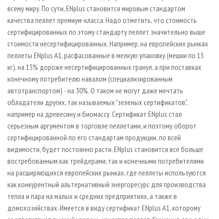
всему миру. По сути, ENplus становится мировым стандартом
качества пеллет премиум­-класса. Надо отметить, что стоимость
сертифицированных по этому стандарту пеллет значительно выше
стоимости несертифицированных. Например, на европейских рынках
пеллеты ENplus A1, расфасованные в мелкую упаковку (мешки по 15
кг), на 15% дороже несертифицированных гранул, а при поставках
конечному потребителю навалом (специализированным
автотранспортом) - на 30%. О таком не могут даже мечтать
обладатели других, так называемых "зеленых сертификатов",
например на древесину и биомассу. Сертификат ENplus стал
серьезным аргументом в торговле пеллетами, и поэтому оборот
сертифицированной по его стандартам продукции, по всей
видимости, будет постоянно расти. ENplus становится все больше
востребованным как трейдерами, так и конечными потребителями
на расширяющихся европейских рынках, где пеллеты используются
как конкурентный альтернативный энергоресурс для производства
тепла и пара на малых и средних предприятиях, а также в
домохозяйствах. Имеется в виду сертификат ENplus А1, которому