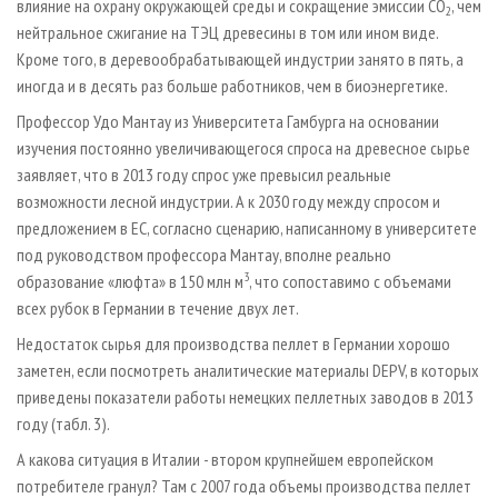
влияние на охрану окружающей среды и сокращение эмиссии СО
, чем
2
нейтральное сжигание на ТЭЦ древесины в том или ином виде.
Кроме того, в деревообрабатывающей индустрии занято в пять, а
иногда и в десять раз больше работников, чем в биоэнергетике.
Профессор Удо Мантау из Университета Гамбурга на основании
изучения постоянно увеличивающегося спроса на древесное сырье
заявляет, что в 2013 году спрос уже превысил реальные
возможности лесной индустрии. А к 2030 году между спросом и
предложением в ЕС, согласно сценарию, написанному в университете
под руководством профессора Мантау, вполне реально
3
образование «люфта» в 150 млн м
, что сопоставимо с объемами
всех рубок в Германии в течение двух лет.
Недостаток сырья для производства пеллет в Германии хорошо
заметен, если посмотреть аналитические материалы DEPV, в которых
приведены показатели работы немецких пеллетных заводов в 2013
году (табл. 3).
А какова ситуация в Италии - втором крупнейшем европейском
потребителе гранул? Там с 2007 года объемы производства пеллет