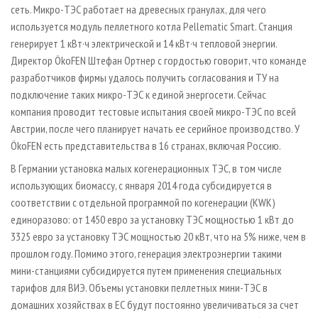
сеть. Микро­-ТЭС работает на древесных гранулах, для чего
используется модуль пеллетного котла Pellematic Smart. Станция
генерирует 1 кВт·ч электрической и 14 кВт·ч тепловой энергии.
Директор ÖkoFEN Штефан Ортнер с гордостью говорит, что команде
разработчиков фирмы удалось получить согласования и ТУ на
подключение таких микро­-ТЭС к единой энергосети. Сейчас
компания проводит тестовые испытания своей микро­-ТЭС по всей
Австрии, после чего планирует начать ее серийное производство. У
ÖkoFEN есть представительства в 16 странах, включая Россию.
В Германии установка малых когенерационных ТЭС, в том числе
использующих биомассу, с января 2014 года субсидируется в
соответствии с отдельной программой по когенерации (KWK)
единоразово: от 1450 евро за установку ТЭС мощностью 1 кВт до
3325 евро за установку ТЭС мощностью 20 кВт, что на 5% ниже, чем в
прошлом году. Помимо этого, генерация электроэнергии такими
мини-станциями субсидируется путем применения специальных
тарифов для ВИЭ. Объемы установки пеллетных мини-ТЭС в
домашних хозяйствах в ЕС будут постоянно увеличиваться за счет