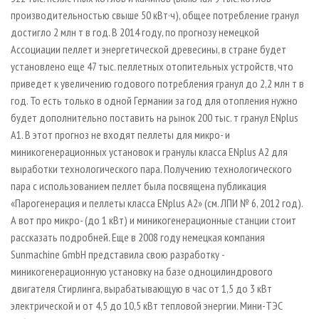
производительностью свыше 50 кВт·ч), общее потребление гранул
достигло 2 млн т в год. В 2014 году, по прогнозу немецкой
Ассоциации пеллет и энергетической древесины, в стране будет
установлено еще 47 тыс. пеллетных отопительных устройств, что
приведет к увеличению годового потребления гранул до 2,2 млн т в
год. То есть только в одной Германии за год для отопления нужно
будет дополнительно поставить на рынок 200 тыс. т гранул ENplus
А1. В этот прогноз не входят пеллеты для микро- и
миникогенерационных установок и гранулы класса ENplus А2 для
выработки технологического пара. Получению технологического
пара с использованием пеллет была посвящена публикация
«Парогенерация и пеллеты класса ENplus А2» (см. ЛПИ № 6, 2012 год).
А вот про микро- (до 1 кВт) и миникогенерационные станции стоит
рассказать подробней. Еще в 2008 году немецкая компания
Sunmachine GmbH представила свою разработку -
миникогенерационную установку на базе одноцилиндрового
двигателя Стирлинга, вырабатывающую в час от 1,5 до 3 кВт
электрической и от 4,5 до 10,5 кВт тепловой энергии. Мини­-ТЭС