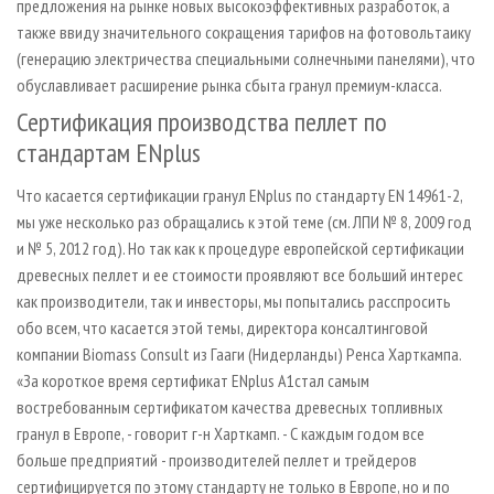
предложения на рынке новых высокоэффективных разработок, а
также ввиду значительного сокращения тарифов на фотовольтаику
(генерацию электричества специальными солнечными панелями), что
обуславливает расширение рынка сбыта гранул премиум­-класса.
Сертификация производства пеллет по
стандартам ENplus
Что касается сертификации гранул ENplus по стандарту EN 14961­-2,
мы уже несколько раз обращались к этой теме (см. ЛПИ № 8, 2009 год
и № 5, 2012 год). Но так как к процедуре европейской сертификации
древесных пеллет и ее стоимости проявляют все больший интерес
как производители, так и инвесторы, мы попытались расспросить
обо всем, что касается этой темы, директора консалтинговой
компании Biomass Consult из Гааги (Нидерланды) Ренса Харткампа.
«За короткое время сертификат ENplus А1стал самым
востребованным сертификатом качества древесных топливных
гранул в Европе, - говорит г­-н Харткамп. - С каждым годом все
больше предприятий - производителей пеллет и трейдеров
сертифицируется по этому стандарту не только в Европе, но и по