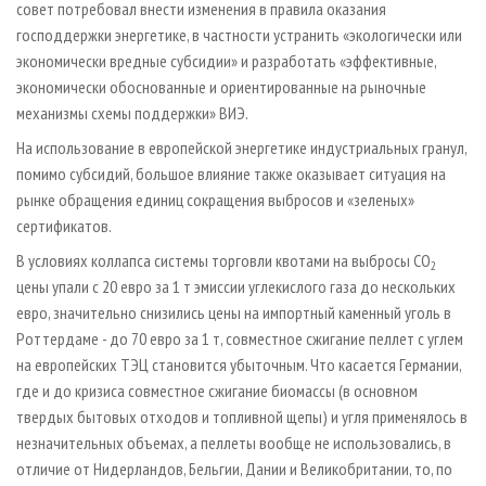
совет потребовал внести изменения в правила оказания
господдержки энергетике, в частности устранить «экологически или
экономически вредные субсидии» и разработать «эффективные,
экономически обоснованные и ориентированные на рыночные
механизмы схемы поддержки» ВИЭ.
На использование в европейской энергетике индустриальных гранул,
помимо субсидий, большое влияние также оказывает ситуация на
рынке обращения единиц сокращения выбросов и «зеленых»
сертификатов.
В условиях коллапса системы торговли квотами на выбросы CO
2
цены упали с 20 евро за 1 т эмиссии углекислого газа до нескольких
евро, значительно снизились цены на импортный каменный уголь в
Роттердаме - до 70 евро за 1 т, совместное сжигание пеллет с углем
на европейских ТЭЦ становится убыточным. Что касается Германии,
где и до кризиса совместное сжигание биомассы (в основном
твердых бытовых отходов и топливной щепы) и угля применялось в
незначительных объемах, а пеллеты вообще не использовались, в
отличие от Нидерландов, Бельгии, Дании и Великобритании, то, по