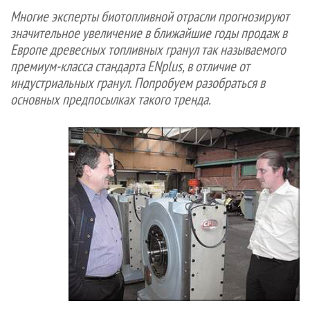
СУШКА ДРЕВЕСИНЫ
ПЕРСОНЫ
КОНТАКТЫ
РЕКЛАМА
Многие эксперты биотопливной отрасли прогнозируют
значительное увеличение в ближайшие годы продаж в
ПРОИЗВОДСТВО ДРЕВЕСНЫХ ПЛИТ
МОБИЛЬНЫЕ ВЫСТАВКИ
РЕКЛАМА НА САЙТЕ
Европе древесных топливных гранул так называемого
ДЕРЕВЯННОЕ ДОМОСТРОЕНИЕ
ОФИЦИАЛЬНЫЕ ДЕЛЕГАЦИИ
премиум-класса стандарта ENplus, в отличие от
ПРОИЗВОДСТВО МЕБЕЛИ
ПРИОРИТЕТНЫЕ ИНВЕСТПРОЕКТЫ
индустриальных гранул. Попробуем разобраться в
основных предпосылках такого тренда.
БИОЭНЕРГЕТИКА
RUSSIAN FORESTRY REVIEW
ЦБП
ГАЗЕТА ЛЕСПРОМФОРУМ
ИНСТРУМЕНТ И МАТЕРИАЛЫ
БИБЛИОТЕКА СПЕЦИАЛИСТА