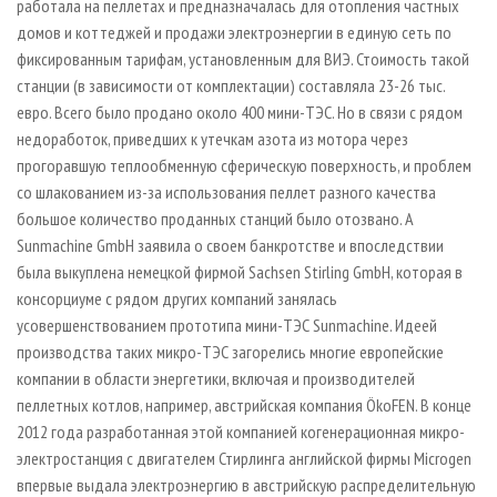
работала на пеллетах и предназначалась для отопления частных
домов и коттеджей и продажи электроэнергии в единую сеть по
фиксированным тарифам, установленным для ВИЭ. Стоимость такой
станции (в зависимости от комплектации) составляла 23-26 тыс.
евро. Всего было продано около 400 мини-ТЭС. Но в связи с рядом
недоработок, приведших к утечкам азота из мотора через
прогоравшую теплообменную сферическую поверхность, и проблем
со шлакованием из-за использования пеллет разного качества
большое количество проданных станций было отозвано. А
Sunmachine GmbH заявила о своем банкротстве и впоследствии
была выкуплена немецкой фирмой Sachsen Stirling GmbH, которая в
консорциуме с рядом других компаний занялась
усовершенствованием прототипа мини-ТЭС Sunmachine. Идеей
производства таких микро­-ТЭС загорелись многие европейские
компании в области энергетики, включая и производителей
пеллетных котлов, например, австрийская компания ÖkoFEN. В конце
2012 года разработанная этой компанией когенерационная микро­-
электростанция с двигателем Стирлинга английской фирмы Microgen
впервые выдала электроэнергию в австрийскую распределительную