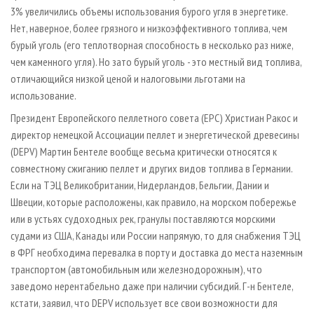
3% увеличились объемы использования бурого угля в энергетике.
Нет, наверное, более грязного и низкоэффективного топлива, чем
бурый уголь (его теплотворная способность в несколько раз ниже,
чем каменного угля). Но зато бурый уголь - это местный вид топлива,
отличающийся низкой ценой и налоговыми льготами на
использование.
Президент Европейского пеллетного совета (ЕРС) Христиан Ракос и
директор немецкой Ассоциации пеллет и энергетической древесины
(DEPV) Мартин Бентеле вообще весьма критически относятся к
совместному сжиганию пеллет и других видов топлива в Германии.
Если на ТЭЦ Великобритании, Нидерландов, Бельгии, Дании и
Швеции, которые расположены, как правило, на морском побережье
или в устьях судоходных рек, гранулы поставляются морскими
судами из США, Канады или России напрямую, то для снабжения ТЭЦ
в ФРГ необходима перевалка в порту и доставка до места наземным
транспортом (автомобильным или железнодорожным), что
заведомо нерентабельно даже при наличии субсидий. Г-н Бентеле,
кстати, заявил, что DEPV использует все свои возможности для