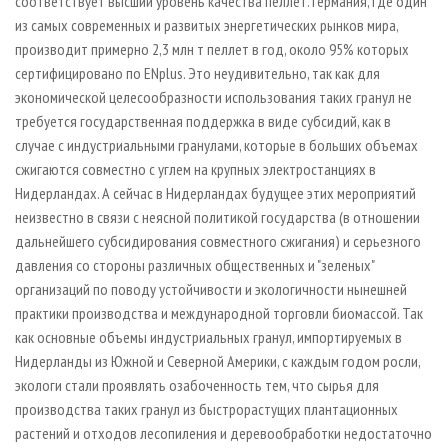
соответствует высший уровень качества пеллет. Германия, где один
из самых современных и развитых энергетических рынков мира,
производит примерно 2,3 млн т пеллет в год, около 95% которых
сертифицировано по ENplus. Это неудивительно, так как для
экономической целесообразности использования таких гранул не
требуется государственная поддержка в виде субсидий, как в
случае с индустриальными гранулами, которые в больших объемах
сжигаются совместно с углем на крупных электростанциях в
Нидерландах. А сейчас в Нидерландах будущее этих мероприятий
неизвестно в связи с неясной политикой государства (в отношении
дальнейшего субсидирования совместного сжигания) и серьезного
давления со стороны различных общественных и "зеленых"
организаций по поводу устойчивости и экологичности нынешней
практики производства и международной торговли биомассой. Так
как основные объемы индустриальных гранул, импортируемых в
Нидерланды из Южной и Северной Америки, с каждым годом росли,
экологи стали проявлять озабоченность тем, что сырья для
производства таких гранул из быстрорастущих плантационных
растений и отходов лесопиления и деревообработки недостаточно