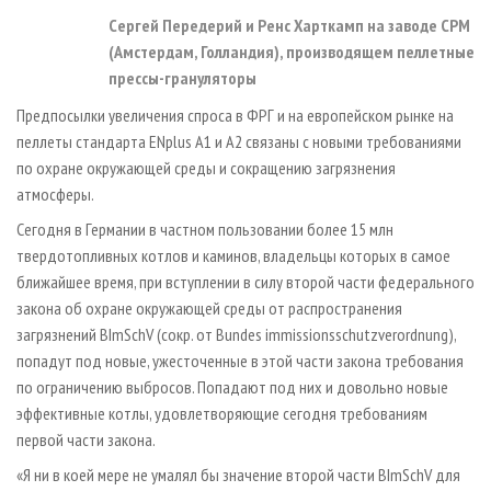
Сергей Передерий и Ренс Харткамп на заводе СРМ
(Амстердам, Голландия), производящем пеллетные
прессы-грануляторы
Предпосылки увеличения спроса в ФРГ и на европейском рынке на
пеллеты стандарта ENplus А1 и А2 связаны с новыми требованиями
по охране окружающей среды и сокращению загрязнения
атмосферы.
Сегодня в Германии в частном пользовании более 15 млн
твердотопливных котлов и каминов, владельцы которых в самое
ближайшее время, при вступлении в силу второй части федерального
закона об охране окружающей среды от распространения
загрязнений BImSchV (сокр. от Bundes immissionsschutzverordnung),
попадут под новые, ужесточенные в этой части закона требования
по ограничению выбросов. Попадают под них и довольно новые
эффективные котлы, удовлетворяющие сегодня требованиям
первой части закона.
«Я ни в коей мере не умалял бы значение второй части BImSchV для