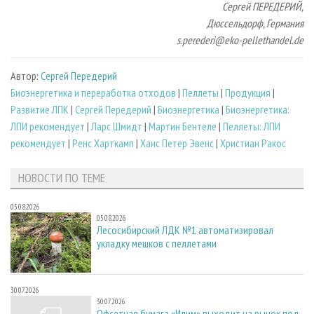
Сергей ПЕРЕДЕРИЙ,
Дюссельдорф, Германия
s.perederi@eko-pellethandel.de
Автор:
Сергей Передерий
Биoэнергетика и переработка отходов
|
Пеллеты
|
Продукция
|
Развитие ЛПК
|
Сергей Передерий
|
Биоэнергетика
|
Биоэнергетика:
ЛПИ рекомендует
|
Ларс Шмидт
|
Мартин Бентеле
|
Пеллеты: ЛПИ
рекомендует
|
Ренс Харткамп
|
Ханс Петер Эвенс
|
Христиан Ракос
НОВОСТИ ПО ТЕМЕ
05.08.2026
05.08.2026
Лесосибирский ЛДК №1 автоматизировал
укладку мешков с пеллетами
30.07.2026
30.07.2026
Офсетная бумага «Илим» выходит на рынок под