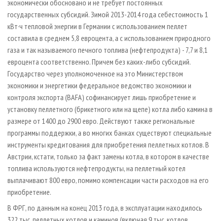
экономически обосновано и не требует постоянных
государственных субсидий. Зимой 2013-2014 года себестоимость 1
кВт·ч тепловой энергии в Германии с использованием пеллет
составила в среднем 5,8 евроцента, а с использованием природного
газа и так называемого печного топлива (нефтепродукта) - 7,7 и 8,1
евроцента соответственно. Причем без каких­-либо субсидий.
Государство через уполномоченное на это Министерством
экономики и энергетики федеральное ведомство экономики и
контроля экспорта (BAFA) софинансирует лишь приобретение и
установку пеллетного (брикетного или на щепе) котла либо камина в
размере от 1400 до 2900 евро. Действуют также региональные
программы поддержки, а во многих банках существуют специальные
инструменты кредитования для приобретения пеллетных котлов. В
Австрии, кстати, только за факт замены котла, в котором в качестве
топлива используются нефтепродукты, на пеллетный котел
выплачивают 800 евро, помимо компенсации части расходов на его
приобретение.
В ФРГ, по данным на конец 2013 года, в эксплуатации находилось
322 тыс. пеллетных котлов и каминов (включая 9 тыс. котлов