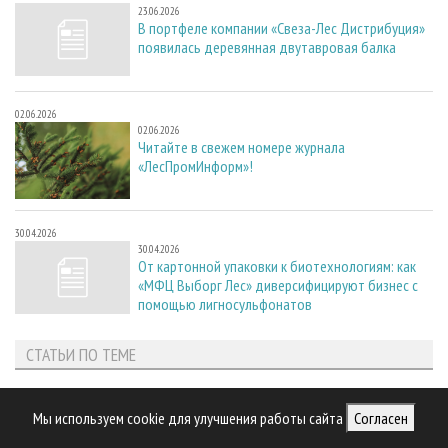
23.06.2026
В портфеле компании «Свеза-Лес Дистрибуция»
появилась деревянная двутавровая балка
02.06.2026
02.06.2026
Читайте в свежем номере журнала
«ЛесПромИнформ»!
30.04.2026
30.04.2026
От картонной упаковки к биотехнологиям: как
«МФЦ Выборг Лес» диверсифицируют бизнес с
помощью лигносульфонатов
СТАТЬИ ПО ТЕМЕ
27.05.2026
Тема номера
Интервью с главой РЭО Рашидом Исмаиловым
Мы используем cookie для улучшения работы сайта
Согласен