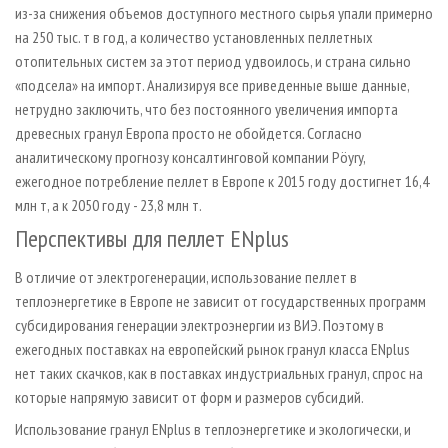
из­-за снижения объемов доступного местного сырья упали примерно
на 250 тыс. т в год, а количество установленных пеллетных
отопительных систем за этот период удвоилось, и страна сильно
«подсела» на импорт. Анализируя все приведенные выше данные,
нетрудно заключить, что без постоянного увеличения импорта
древесных гранул Европа просто не обойдется. Согласно
аналитическому прогнозу консалтинговой компании Pöyry,
ежегодное потребление пеллет в Европе к 2015 году достигнет 16,4
млн т, а к 2050 году - 23,8 млн т.
Перспективы для пеллет ENplus
В отличие от электрогенерации, использование пеллет в
теплоэнергетике в Европе не зависит от государственных программ
субсидирования генерации электроэнергии из ВИЭ. Поэтому в
ежегодных поставках на европейский рынок гранул класса ENplus
нет таких скачков, как в поставках индустриальных гранул, спрос на
которые напрямую зависит от форм и размеров субсидий.
Использование гранул ENplus в теплоэнергетике и экологически, и