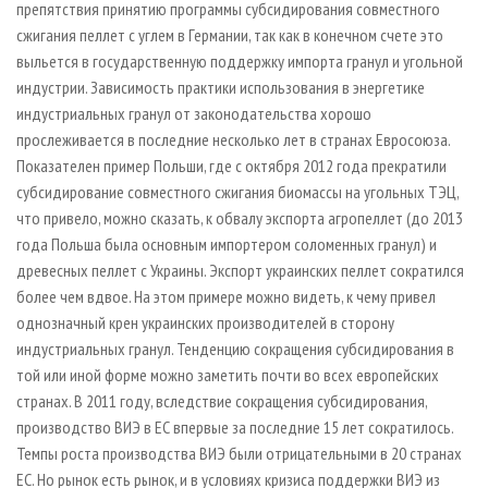
препятствия принятию программы субсидирования совместного
сжигания пеллет с углем в Германии, так как в конечном счете это
выльется в государственную поддержку импорта гранул и угольной
индустрии. Зависимость практики использования в энергетике
индустриальных гранул от законодательства хорошо
прослеживается в последние несколько лет в странах Евросоюза.
Показателен пример Польши, где с октября 2012 года прекратили
субсидирование совместного сжигания биомассы на угольных ТЭЦ,
что привело, можно сказать, к обвалу экспорта агропеллет (до 2013
года Польша была основным импортером соломенных гранул) и
древесных пеллет с Украины. Экспорт украинских пеллет сократился
более чем вдвое. На этом примере можно видеть, к чему привел
однозначный крен украинских производителей в сторону
индустриальных гранул. Тенденцию сокращения субсидирования в
той или иной форме можно заметить почти во всех европейских
странах. В 2011 году, вследствие сокращения субсидирования,
производство ВИЭ в ЕС впервые за последние 15 лет сократилось.
Темпы роста производства ВИЭ были отрицательными в 20 странах
ЕС. Но рынок есть рынок, и в условиях кризиса поддержки ВИЭ из