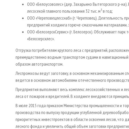
ООО «Белоусоволес» (дер. Захарьино Вытегорского р-на). 
3
лесосекой главного пользования 32 тыс. м
в год;
ООО «Череповецлесснаб» (г. Череповец). Деятельность п
предприятий холдинга горюче-смазочными материалами, за
ООО «БелозерскСервис» (г. Белозерск). Обслуживает парк
«Белозерсклес».
Отгрузка потребителям круглого леса с предприятий, расположе
преимущественно водным транспортом судами в навигационный 
образом автотранспортом.
Леспромхозы ведут заготовку, в основном механизированным сп
ведется в основном автомобилями отечественного производств
Предприятия выполняют весь комплекс лесохозяйственных и ле
леса от пожаров и вредителей. В холдинге внедряются принцип
В июле 2015 года приказом Министерства промышленности и то
производства по выпуску продукции углубленной деревообработ
приоритетных инвестпроектов в области освоения лесов, что д
лесного фонда и увеличить общий объем заготовки предприятия