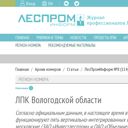
Вход
EN
ГЛАВНАЯ
РУБРИКИ И ТЕМЫ
НОВОСТИ
ПРОЕКТЫ ЛПИ
АР
РЕГИОН НОМЕРА
РЕКОМЕНДУЕМЫЕ МАТЕРИАЛЫ
Главная
Архив номеров
Статьи
ЛесПромИнформ №8 (114),
РЕГИОН НОМЕРА
Регион номера
ЛПК Вологодской области
Согласно официальным данным, в настоящее время 
функционируют пять вертикально-интегрированных ст
московские (ЗАО «Инвестлеспром» и ОАО «Объединен