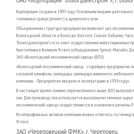
Корпорация создана в 1997 году. Основными видами деятельнос
топливных гранул (пеллет) и древесного угля.
Объединенная структура предприятия включает цех лесопиления,
Вологодской области, в Вологде, Вохтоге, Соколе, Бабаево, Чаго
"Вологдалеспром"» есть опыт осуществления инвестиционных пр
биотоплива в Великом Устюге (оборудование Sprout-Matador, Да
ЗАО «Вологодский лесохимический завод» (ВЛЗ).
«Вологодский лесохимический завод - старейшее предприятие л
сосновой канифоли, скипидара, скипидара живичного, мебельного л
компании. - Предприятие введено в эксплуатацию в 1934 году».
В настоящее время, помимо перечисленного выше, ВЛЗ выпускает
лак. Для производства используется высококачественное сырье
лесохимический завод» осуществляются в основном в регионы Р
Из непрофильных активов компании можно отметить гостиницу в 
Устюге.
ЗАО «Череповецкий ФМК», г. Череповец