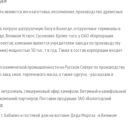
ти являются лесозаготовка, лесопиление, производство древесных
 погрузо-разгрузочную базу в Вологде, отгрузочные терминалы в
де, Великом Устюге, Сусоловке. Кроме того, у ОАО «Корпорация
оектов, компания является учредителем завода по производству
ния) мощностью 50 тыс. т в год. Также в состав корпорации входит
есохимической промышленности на Русском Севере по производству
ака, смол, терпенового масла, а также сургуча, - рассказали в
 нитроэмаль, глицериновый эфир, канифоли, битумный и канифольный
 компаний-партнеров. Поставки продукции ЗАО «Вологодский
Ф.
г. Бабаево и гостевой дом на вотчине Деда Мороза - в Великом