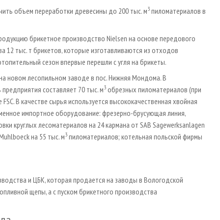
3
чить объем переработки древесины до 200 тыс. м
пиломатериалов в
продукцию брикетное производство Nielsen на основе передового
ва 12 тыс. т брикетов, которые изготавливаются из отходов
отопительный сезон впервые перешли с угля на брикеты.
а новом лесопильном заводе в пос. Нижняя Мондома. В
3
 предприятия составляет 70 тыс. м
обрезных пиломатериалов (при
 FSC. В качестве сырья используется высококачественная хвойная
временное импортное оборудование: фрезерно-брусующая линия,
вки круглых лесоматериалов на 24 кармана от SAB Sagewerksanlagen
3
Muhlboeck на 55 тыс. м
пиломатериалов; котельная польской фирмы
водства и ЦБК, которая продается на заводы в Вологодской
топливной щепы, а с пуском брикетного производства
гда