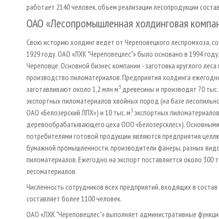
работает 2140 человек, объем реализации лесопродукции состав
ОАО «Лесопромышленная холдинговая компани
Свою историю холдинг ведет от Череповецкого леспромхоза, со
1929 году. ОАО «ЛХК "Череповецлес"» было основано в 1994 году, 
Череповце. Основной бизнес компании - заготовка круглого леса 
производство пиломатериалов. Предприятия холдинга ежегодн
3
заготавливают около 1,2 млн м
древесины и производят 70 тыс.
экспортных пиломатериалов хвойных пород (на базе лесопильн
3
ОАО «Белозерский ЛПХ») и 10 тыс. м
экспортных пиломатериалов 
деревообрабатывающего цеха ООО «Белозерсклес»). Основным
потребителями готовой продукции являются предприятия целл
бумажной промышленности, производители фанеры, разных видо
пиломатериалов. Ежегодно на экспорт поставляется около 300 т
лесоматериалов.
Численность сотрудников всех предприятий, входящих в состав 
составляет более 1100 человек.
ОАО «ЛХК "Череповецлес"» выполняет административные функци