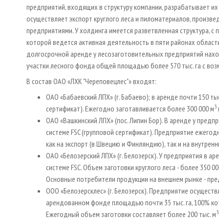
предприятий, входящих в структуру компании, разрабатывает их
осуществляет экспорт круглого леса и пиломатериалов, произв
предприятиями. У холдинга имеется разветвленная структура, с
которой ведется активная деятельность в пяти районах области
долгосрочной аренде у лесозаготовительных предприятий нах
участки лесного фонда общей площадью более 570 тыс. га с во
В состав ОАО «ЛХК "Череповецлес"» входят:
ОАО «Бабаевский ЛПХ» (г. Бабаево); в аренде почти 150 ты
3
сертификат). Ежегодно заготавливается более 300 000 м
ОАО «Вашкинский ЛПХ» (пос. Липин Бор). В аренде у предп
системе FSC (групповой сертификат). Предприятие ежегод
как на экспорт (в Швецию и Финляндию), так и на внутренн
ОАО «Белозерский ЛПХ» (г. Белозерск). У предприятия в ар
системе FSC. Объем заготовки круглого леса - более 350 00
Основные потребители продукции на внешнем рынке - пре
ООО «Белозерсклес» (г. Белозерск). Предприятие осуществ
арендованном фонде площадью почти 35 тыс. га, 100% кот
3
Ежегодный объем заготовки составляет более 200 тыс. м