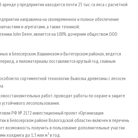
В аренде у предприятия находится почти 25 тыс. га леса с расчетной
редприятия направлена на своевременное и полное обеспечение
пчастями и агрегатами, а также техникой;
 техники John Deere, является на 100% дочерним обществом ООО
нных в Белозерском, Вашкинском и Вытегорском районах, ведется
период, а пиломатериалы поставляются круглый год, главным
особом по сортиментной технологии. Вывозка древесины с лесосек
а.
совосстановительных работ, проводят работы по охране и защите
ы устойчивого лесопользования.
рговли РФ № 2172 инвестиционный проект «Организация
ки в Белозерском районе Вологодской области» включен в перечень
ает возможность получить в пользование дополнительные участки
3
ми холдинга до 1,5 млн м
в год.