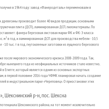
получил в 1964 году: завод «Фанеродеталь» переименовали в
и древесины производит более 40 видов продукции, основными
тружечная плита (ДСП), ламинированная ДСП, пиломатериалы. По
ставляет: фанера березовая листовая марки ФК и ФК-Э класса
3
с. м
в год, и ламинированная ДСП для производства мебели - 10,5
 10 тыс. т в год, гнутоклееные заготовки из лущеного березового
 после мирового экономического кризиса 2008-2009 года. Так,
тябре нынешнего года из неофициальных источников стало известно,
й в Египте, который является одним из основных экспортных
нам, в первой половине 2016 года ЧФМК планировал начать создание
лей в индустриальном парке «Череповец». О приостановке этих
, Шекснинский р-н, пос. Шексна
потенциала Шекснинского района, на тот момент исключительно