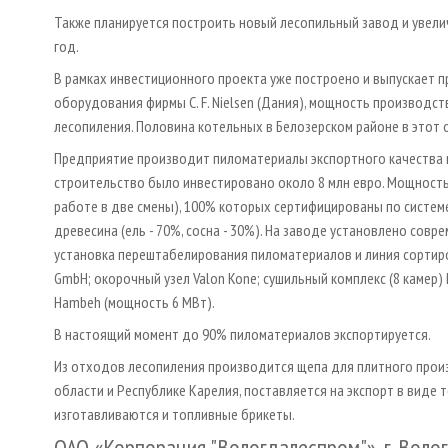
Также планируется построить новый лесопильный завод и увели
год.
В рамках инвестиционного проекта уже построено и выпускает 
оборудования фирмы C. F. Nielsen (Дания), мощность производст
лесопиления. Половина котельных в Белозерском районе в этот 
Предприятие производит пиломатериалы экспортного качества н
строительство было инвестировано около 8 млн евро. Мощность
работе в две смены), 100% которых сертифицированы по системе
древесина (ель - 70%, сосна - 30%). На заводе установлено со
установка перештабелирования пиломатериалов и линия сортиро
GmbH; окорочный узел Valon Kone; сушильный комплекс (8 камер) 
Hambeh (мощность 6 MBт).
В настоящий момент до 90% пиломатериалов экспортируется.
Из отходов лесопиления производится щепа для плитного произ
области и Республике Карелия, поставляется на экспорт в виде 
изготавливаются и топливные брикеты.
ОАО «Корпорация "Вологдалеспром"», г. Воло