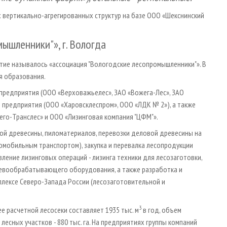
х вертикально-агрегированных структур на базе ООО «Шекснинский
ышленники"», г. Вологда
ятие называлось «ассоциация "Вологодские лесопромышленники"». В
я образования.
 предприятия (ООО «Верховажьелес», ЗАО «Вожега-Лес», ЗАО
предприятия (ООО «Харовсклеспром», ООО «ЛДК № 2»), а также
его-Транслес» и ООО «Лизинговая компания "ЦФМ"».
вой древесины, пиломатериалов, перевозки деловой древесины на
омобильным транспортом), закупка и перевалка лесопродукции
ление лизинговых операций - лизинга техники для лесозаготовки,
еревообрабатывающего оборудования, а также разработка и
лексе Северо-Запада России (лесозаготовительной и
3
 расчетной лесосеки составляет 1935 тыс. м
в год, объем
лесных участков - 880 тыс. га. На предприятиях группы компаний