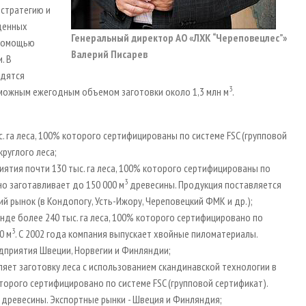
 стратегию и
еденных
Генеральный директор АО «ЛХК “Череповецлес”»
 помощью
Валерий Писарев
. В
одятся
3
зможным ежегодным объемом заготовки около 1,3 млн м
.
с. га леса, 100% которого сертифицированы по системе FSC (групповой
круглого леса;
риятия почти 130 тыс. га леса, 100% которого сертифицированы по
3
но заготавливает до 150 000 м
древесины. Продукция поставляется
ий рынок (в Кондопогу, Усть-Ижору, Череповецкий ФМК и др.);
енде более 240 тыс. га леса, 100% которого сертифицировано по
3
0 м
. С 2002 года компания выпускает хвойные пиломатериалы.
дприятия Швеции, Норвегии и Финляндии;
ляет заготовку леса с использованием скандинавской технологии в
орого сертифицировано по системе FSC (групповой сертификат).
древесины. Экспортные рынки - Швеция и Финляндия;