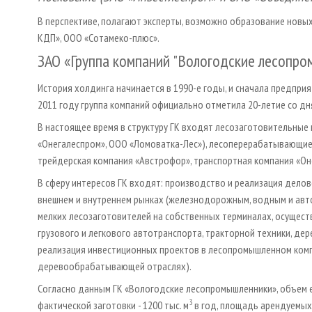
В перспективе, полагают эксперты, возможно образование новы
КДП», ООО «Сотамеко-плюс».
ЗАО «Группа компаний "Вологодские лесопром
История холдинга начинается в 1990-е годы, и сначала предпри
2011 году группа компаний официально отметила 20-летие со дн
В настоящее время в структуру ГК входят лесозаготовительные
«Онегалеспром», ООО «Ломоватка-Лес»), лесоперерабатывающие 
трейдерская компания «Австрофор», транспортная компания «Он
В сферу интересов ГК входят: производство и реализация дело
внешнем и внутреннем рынках (железнодорожным, водным и авт
мелких лесозаготовителей на собственных терминалах, осуществ
грузового и легкового автотранспорта, тракторной техники, д
реализация инвестиционных проектов в лесопромышленном комп
деревообрабатывающей отраслях).
Согласно данным ГК «Вологодские лесопромышленники», объем ее
3
фактической заготовки - 1200 тыс. м
в год, площадь арендуемых 