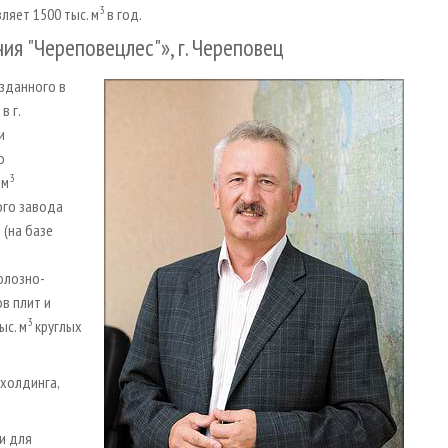
3
ляет 1500 тыс. м
в год.
я "Череповецлес"», г. Череповец
зданного в
в г.
и
о
3
 м
ого завода
(на базе
и
юлозно-
в плит и
3
ыс. м
круглых
холдинга,
и для