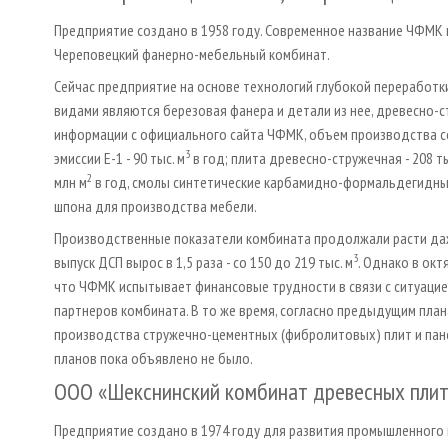
Предприятие создано в 1958 году. Современное название ЧФМК 
Череповецкий фанерно-мебельный комбинат.
Сейчас предприятие на основе технологий глубокой переработк
видами являются березовая фанера и детали из нее, древесно-с
информации с официального сайта ЧФМК, объем производства со
3
эмиссии Е-1 - 90 тыс. м
в год; плита древесно-стружечная - 208 ты
2
млн м
в год, смолы синтетические карбамидно-формальдегидные -
шпона для производства мебели.
Производственные показатели комбината продолжали расти даже
3
выпуск ДСП вырос в 1,5 раза - со 150 до 219 тыс. м
. Однако в ок
что ЧФМК испытывает финансовые трудности в связи с ситуацие
партнеров комбината. В то же время, согласно предыдущим пла
производства стружечно-цементных (фибролитовых) плит и пане
планов пока объявлено не было.
ООО «Шекснинский комбинат древесных плит»
Предприятие создано в 1974 году для развития промышленного 