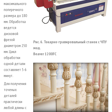
максимального
поперечного
размера до 180
мм. Обработка
ведется
дисковой
фрезой
Рис. 6. Токарно-гравировальный станок с ЧПУ
диаметром 250
мод.
мм. Цикл
Beaver 1200FC
обработки
одной детали
составляет 5-6
минут.
Для получения
точеных
деталей
практически
любой длины с