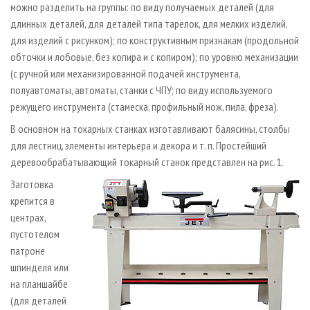
можно разделить на группы: по виду получаемых деталей (для
длинных деталей, для деталей типа тарелок, для мелких изделий,
для изделий с рисунком); по конструктивным признакам (продольной
обточки и лобовые, без копира и с копиром); по уровню механизации
(с ручной или механизированной подачей инструмента,
полуавтоматы, автоматы, станки с ЧПУ; по виду используемого
режущего инструмента (стамеска, профильный нож, пила, фреза).
В основном на токарных станках изготавливают балясины, столбы
для лестниц, элементы интерьера и декора и т. п. Простейший
деревообрабатывающий токарный станок представлен на рис. 1.
Заготовка
крепится в
центрах,
пустотелом
патроне
шпинделя или
на планшайбе
(для деталей