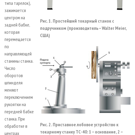
типа тарелок),
зажимается
центром на
Рис. 1. Простейший токарный станок с
задней бабке,
подручником (производитель – Walter Meier,
которая
США)
перемещается
по
направляющей
станины станка.
Число
оборотов
шпинделя
меняют
переключением
рукоятки на
передней бабке
станка. При
Рис. 2. Приставное лобовое устройство к
обработке в
токарному станку ТС-40: 1 – основание, 2 –
центрах