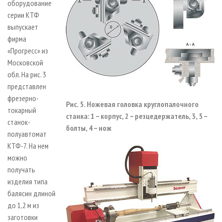
оборудование
серии КТФ
выпускает
фирма
«Прогресс» из
Московской
обл. На рис. 3
представлен
фрезерно-
Рис. 5. Ножевая головка круглопалочного
токарный
станка: 1 – корпус, 2 – резцедержатель, 3, 5 –
станок-
болты, 4 – нож
полуавтомат
КТФ-7. На нем
можно
получать
изделия типа
балясин длиной
до 1,2 м из
заготовки