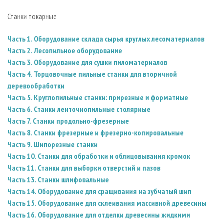
СУШКА ДРЕВЕСИНЫ
ПЕРСОНЫ
КОНТАКТЫ
РЕКЛАМА
Станки токарные
ПРОИЗВОДСТВО ДРЕВЕСНЫХ ПЛИТ
МОБИЛЬНЫЕ ВЫСТАВКИ
РЕКЛАМА НА САЙТЕ
ДЕРЕВЯННОЕ ДОМОСТРОЕНИЕ
Часть 1. Оборудование склада сырья круглых лесоматериалов
ОФИЦИАЛЬНЫЕ ДЕЛЕГАЦИИ
Часть 2. Лесопильное оборудование
ПРОИЗВОДСТВО МЕБЕЛИ
ПРИОРИТЕТНЫЕ ИНВЕСТПРОЕКТЫ
Часть 3. Оборудование для сушки пиломатериалов
БИОЭНЕРГЕТИКА
RUSSIAN FORESTRY REVIEW
Часть 4. Торцовочные пильные станки для вторичной
деревообработки
ЦБП
ГАЗЕТА ЛЕСПРОМФОРУМ
Часть 5. Круглопильные станки: прирезные и форматные
ИНСТРУМЕНТ И МАТЕРИАЛЫ
БИБЛИОТЕКА СПЕЦИАЛИСТА
Часть 6. Станки ленточнопильные столярные
Часть 7. Станки продольно-фрезерные
Часть 8. Станки фрезерные и фрезерно-копировальные
Часть 9. Шипорезные станки
Часть 10. Станки для обработки и облицовывания кромок
Часть 11. Станки для выборки отверстий и пазов
Часть 13. Станки шлифовальные
Часть 14. Оборудование для сращивания на зубчатый шип
Часть 15. Оборудование для склеивания массивной древесины
Часть 16. Оборудование для отделки древесины жидкими