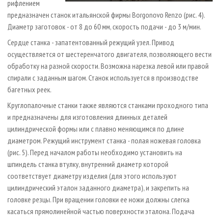
рифлением
предназначен станок итальянской фирмы Borgonovo Renzo (рис. 4).
Диаметр заготовок - от 8 до 60 мм, скорость подачи - до 3 м/мин.
Сердце станка - запатентованный режущий узел. Привод
осуществляется от шестеренчатого двигателя, позволяющего вести
обработку на разной скорости. Возможна нарезка левой или правой
спирали с заданным шагом. Станок используется в производстве
багетных реек.
Круглопалочные станки также являются станками проходного типа
и предназначены для изготовления длинных деталей
цилиндрической формы или с плавно меняющимся по длине
диаметром. Режущий инструмент станка - полая ножевая головка
(рис. 5). Перед началом работы необходимо установить на
шпиндель станка втулку, внутренний диаметр которой
соответствует диаметру изделия (для этого используют
цилиндрический эталон заданного диаметра), и закрепить на
головке резцы. При вращении головки ее ножи должны слегка
касаться прямолинейной частью поверхности эталона. Подача