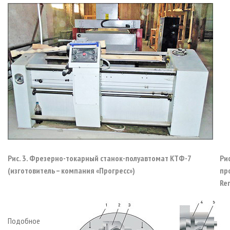
Рис. 3. Фрезерно-токарный станок-полуавтомат КТФ-7
Ри
(изготовитель – компания «Прогресс»)
пр
Re
Подобное