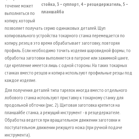
стойка, 3 – суппорт, 4 – резцедержатель, 5 –
точение может
планшайба
выполняться по
копиру, который
позволяет получать серию одинаковых деталей. Щуп
копировального устройства токарного станка перемещается по
копиру, резец в это время обрабатывает заготовку, повторяя
профиль. Если необходимо точить изделия шаровидной формы, то
обработка заготовки выполняется в патроне или зажимной цанге,
где крепление имеется лишь с одной стороны. На таких токарных
станках вместо резцов и копира используют профильные резцы под
каждое изделие.
Для получения деталей типа тарелок иногда вместо отдельного
лобового станка используют приставку к токарному станку для
продольной обточки (рис. 2). Щитовая заготовка крепится на
планшайбе станка, а режущий инструмент - в резцедержателе.
Обработка ведется при вращательном движении заготовки и
поступательном движении режущего ножа (при ручной подаче
инструмента).