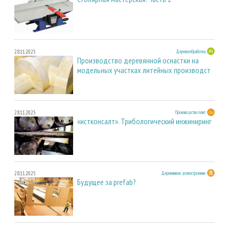
28.11.2025
Деревообработка
Производство деревянной оснастки на
модельных участках литейных производст
28.11.2025
Производство плит
«истконсалт». Трибологический инжиниринг
28.11.2025
Деревянное домостроение
Будущее за prefab?