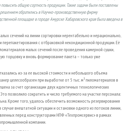
и повысить общую сортность продукции. Такие задачи были поставлены
 решением обратились в Научно-производственную фирму
одственной площадке в городе Амурске Хабаровского края была введена в
малых сечений на линии сортировки нерентабельно и нерационально,
и перепакетирования с отбраковкой некондиционной продукции. Её
ломатериалов малых сечений после проведения камерной сушки,
ую торцовку и вновь формирование пакета – только уже
тказались из-за ее высокой стоимости и небольшого объема
3
канер целесообразен при выработке от 5 тыс. м
пиломатериалов в
ешена за счет организации двух идентичных технологических
 Это позволило сократить и число требуемого на участке персонала:
ьна. Кроме того, удалось обеспечить возможность резервирования
 случае внештатной ситуации и остановки одного из потоков линии,
авленных перед конструкторами НПФ «Техпромсервис» в рамках
сопромышленной компании.