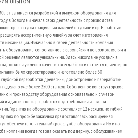
ним опытом
30 лет занимается разработкой и выпуском оборудования для
году в Вологде и начала свою деятельность с производства
ков, прессов для сращивания ламелей по длине и пр. Наработав
 расширять ассортиментную линейку за счет изготовления
тв механизации. Изначально в своей деятельности компания
ать оборудование, сопоставимое с европейским по возможностям и
ой решения являются уникальными. Здесь никогда не уходили в
тва, поскольку именно качество всегда было и остается ориентиром
омпании было спроектировано и изготовлено более 60
и глубокой переработки древесины, домостроения и переработки
нт сделано уже более 2500 станков. Собственное конструкторское
нию и производству оборудования основательно и с учетом
ий и адаптивность разработок под требования и задачи
тия. Гарантия на оборудование составляет 12 месяцев, но гибкий
случаях по просьбе заказчика предоставлялась расширенная
могут обеспечить длительный срок службы оборудования. Но и по
жба компании всегда готова оказать поддержку, с обслуживанием