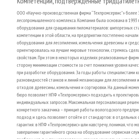
Компетенции, подтвержденные тридцатилет
ООО «Научно-производственная фирма “Техпромсервис”» более 
лесопромышленного комплекса. Компания была основана в 1993 
оборудования для сращивания пиломатериалов: шипорезных стан
компетенции в этой области, на предприятии постепенно начали
оборудования для лесопиления, измельчения древесины и средс
ориентировалась на лучшие мировые технологии, стремясь сдел
свойствам. При этом в некоторых изделиях реализованные фирм
сторону минимизации стоимости за счет понижения уровня качес
при разработке оборудования. За годы работы специалистами к
разновидностей станков и линий механизации для лесопиления 
отходов древесины, измельчения и сортировки. На данный моме
бюро позволяет НПФ «Техпромсервис» подходить к проектирова
индивидуальных запросов. Максимальная персонализация решен
конкретного заказчика – принцип работы вологодского предприя
подход и здесь позволяет отойти от стандартов: в отдельных 
гарантия: в НПФ «Техпромсервис» шли навстречу, понимая, что 
завершении гарантийного срока на оборудование сервисная слу