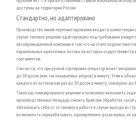
проблем нет, т. к. при изготовлении станков изначально исполь
доступны на территории России.
Стандартно, но адаптировано
Производство линий перепакетирования входит в компетенции 
случае типовое решение адаптировано под требования конкрет
лесопромышленной компании в том, что на этапе подачи пакето
параллельных идентичных потока, на которых осуществляются в
сортаментов.
Считается, что при ручной сортировке оператор может визуаль
до 30 досок (или так называемых упоров) в минуту. Этим и объя
каждого из потоков как раз до 30 досок в минуту, совокупно до 60
Такое кастомизированное решение и позволило выполнить задач
производственные площади, снизить брак при обработке сухой до
обезопасить себя от остановок в работе в случае выхода из стр
возможность перерабатывать одновременно доски малых, но 