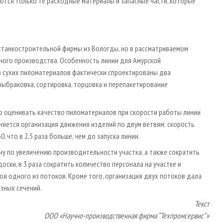
зуются только те расходные материалы и запасные части, которые
станкостроительной фирмы из Вологды, но в рассматриваемом
ного производства. Особенность линии для Амурской
в сухих пиломатериалов фактически спроектированы два
ыбраковка, сортировка, торцовка и перепакетирование
но оценивать качество пиломатериалов при скорости работы линии
сняется организация движения изделий по двум ветвям: скорость
, что в 2,5 раза больше, чем до запуска линии.
у по увеличению производительности участка, а также сократить
ски, в 3 раза сократить количество персонала на участке и
оя одного из потоков. Кроме того, организация двух потоков дала
разных сечений.
Текст
ООО «Научно-производственная фирма “Техпромсервис”»