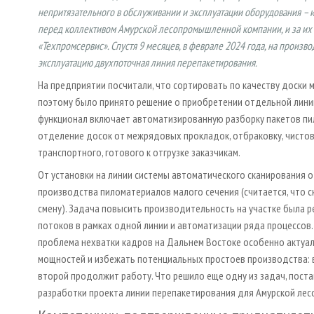
непритязательного в обслуживании и эксплуатации оборудования – 
перед коллективом Амурской лесопромышленной компании, и за их
«Техпромсервис». Спустя 9 месяцев, в феврале 2024 года, на произв
эксплуатацию двухпоточная линия перепакетирования.
На предприятии посчитали, что сортировать по качеству доски 
поэтому было принято решение о приобретении отдельной лини
функционал включает автоматизированную разборку пакетов пи
отделение досок от межрядовых прокладок, отбраковку, чистов
транспортного, готового к отгрузке заказчикам.
От установки на линии системы автоматического сканирования о
производства пиломатериалов малого сечения (считается, что с
смену). Задача повысить производительность на участке была р
потоков в рамках одной линии и автоматизации ряда процессов.
проблема нехватки кадров на Дальнем Востоке особенно актуал
мощностей и избежать потенциальных простоев производства: в
второй продолжит работу. Что решило еще одну из задач, пост
разработки проекта линии перепакетирования для Амурской ле