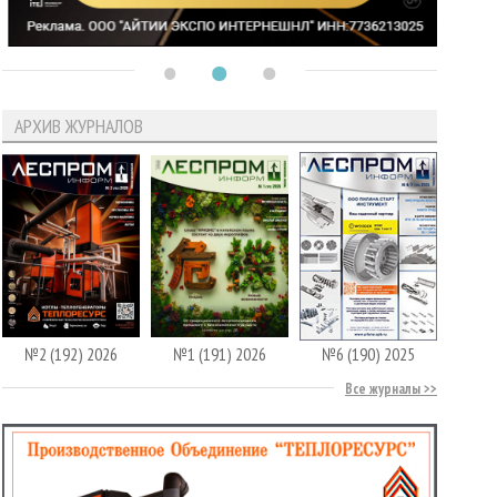
АРХИВ ЖУРНАЛОВ
№2 (192) 2026
№1 (191) 2026
№6 (190) 2025
Все журналы