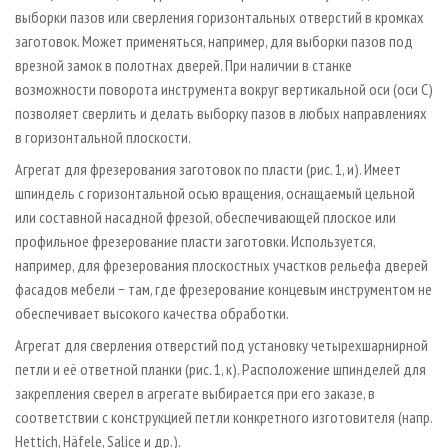
выборки пазов или сверления горизонтальных отверстий в кромках
заготовок. Может применяться, например, для выборки пазов под
врезной замок в полотнах дверей. При наличии в станке
возможности поворота инструмента вокруг вертикальной оси (оси С)
позволяет сверлить и делать выборку пазов в любых направлениях
в горизонтальной плоскости.
Агрегат для фрезерования заготовок по пласти (рис. 1, и). Имеет
шпиндель с горизонтальной осью вращения, оснащаемый цельной
или составной насадной фрезой, обеспечивающей плоское или
профильное фрезерование пласти заготовки. Используется,
например, для фрезерования плоскостных участков рельефа дверей
фасадов мебели − там, где фрезерование концевым инструментом не
обеспечивает высокого качества обработки.
Агрегат для сверления отверстий под установку четырехшарнирной
петли и её ответной планки (рис. 1, к). Расположение шпинделей для
закрепления сверел в агрегате выбирается при его заказе, в
соответствии с конструкцией петли конкретного изготовителя (напр.
Hettich, Häfele, Salice и др.).