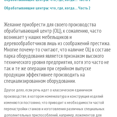
СУШКА ДРЕВЕСИНЫ
ПЕРСОНЫ
КОНТАКТЫ
РЕКЛАМА
Обрабатывающие центры: что, где, когда... Часть 2
ПРОИЗВОДСТВО ДРЕВЕСНЫХ ПЛИТ
МОБИЛЬНЫЕ ВЫСТАВКИ
РЕКЛАМА НА САЙТЕ
ДЕРЕВЯННОЕ ДОМОСТРОЕНИЕ
ОФИЦИАЛЬНЫЕ ДЕЛЕГАЦИИ
Желание приобрести для своего производства
ПРОИЗВОДСТВО МЕБЕЛИ
ПРИОРИТЕТНЫЕ ИНВЕСТПРОЕКТЫ
обрабатывающий центр (ОЦ), к сожалению, часто
возникает у наших мебельщиков и
БИОЭНЕРГЕТИКА
RUSSIAN FORESTRY REVIEW
деревообработчиков лишь из соображений престижа.
ЦБП
ГАЗЕТА ЛЕСПРОМФОРУМ
Многие почему-то считают, что наличие ОЦ в составе
парка оборудования является признаком высокого
ИНСТРУМЕНТ И МАТЕРИАЛЫ
БИБЛИОТЕКА СПЕЦИАЛИСТА
технического уровня предприятия, хотя это часто не
так и те же операции при серийном выпуске
продукции эффективнее производить на
специализированном оборудовании.
Другое дело, если речь идет о классическом единичном
производстве, в котором номенклатура и конструкция изделий
изменяются постоянно, что приводит к необходимости частой
перенастройки станков и изготовления различных специальных
дополнительных приспособлений, например, ложементов для