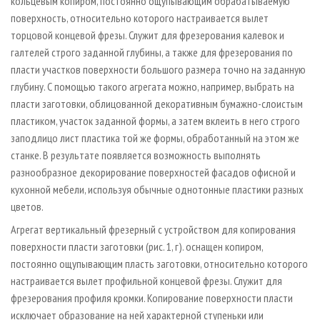
кольцевым копиром, постоянно ощупывающим обрабатываемую
поверхность, относительно которого настраивается вылет
торцовой концевой фрезы. Служит для фрезерования калевок и
галтелей строго заданной глубины, а также для фрезерования по
пласти участков поверхности большого размера точно на заданную
глубину. С помощью такого агрегата можно, например, выбрать на
пласти заготовки, облицованной декоративным бумажно-слоистым
пластиком, участок заданной формы, а затем вклеить в него строго
заподлицо лист пластика той же формы, обработанный на этом же
станке. В результате появляется возможность выполнять
разнообразное декорирование поверхностей фасадов офисной и
кухонной мебели, используя обычные однотонные пластики разных
цветов.
Агрегат вертикальный фрезерный с устройством для копирования
поверхности пласти заготовки (рис. 1, г). оснащен копиром,
постоянно ощупывающим пласть заготовки, относительно которого
настраивается вылет профильной концевой фрезы. Служит для
фрезерования профиля кромки. Копирование поверхности пласти
исключает образование на ней характерной ступеньки или