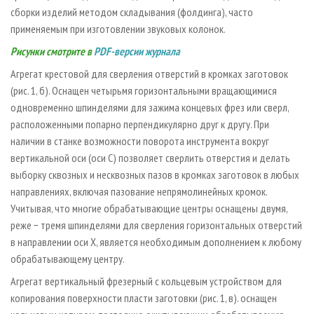
сборки изделий методом складывания (фолдинга), часто
применяемым при изготовлении звуковых колонок.
Рисунки смотрите
в
PDF-версии журнала
Агрегат крестовой для сверления отверстий в кромках заготовок
(рис. 1, б). Оснащен четырьмя горизонтальными вращающимися
одновременно шпинделями для зажима концевых фрез или сверл,
расположенными попарно перпендикулярно друг к другу. При
наличии в станке возможности поворота инструмента вокруг
вертикальной оси (оси С) позволяет сверлить отверстия и делать
выборку сквозных и несквозных пазов в кромках заготовок в любых
направлениях, включая пазование непрямолинейных кромок.
Учитывая, что многие обрабатывающие центры оснащены двумя,
реже − тремя шпинделями для сверления горизонтальных отверстий
в направлении оси Х, является необходимым дополнением к любому
обрабатывающему центру.
Агрегат вертикальный фрезерный с кольцевым устройством для
копирования поверхности пласти заготовки (рис. 1, в). оснащен