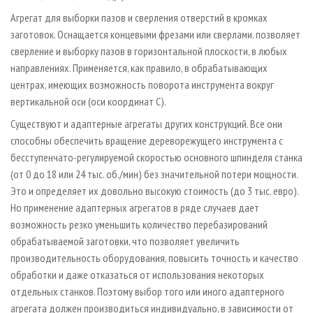
Агрегат для выборки пазов и сверления отверстий в кромках
заготовок. Оснащается концевыми фрезами или сверлами. позволяет
сверление и выборку пазов в горизонтальной плоскости, в любых
направлениях. Применяется, как правило, в обрабатывающих
центрах, имеющих возможность поворота инструмента вокруг
вертикальной оси (оси координат С).
Существуют и адаптерные агрегаты других конструкций. Все они
способны обеспечить вращение дереворежущего инструмента с
бесступенчато-регулируемой скоростью основного шпинделя станка
(от 0 до 18 или 24 тыс. об./мин) без значительной потери мощности.
Это и определяет их довольно высокую стоимость (до 3 тыс. евро).
Но применение адаптерных агрегатов в ряде случаев дает
возможность резко уменьшить количество перебазирований
обрабатываемой заготовки, что позволяет увеличить
производительность оборудования, повысить точность и качество
обработки и даже отказаться от использования некоторых
отдельных станков. Поэтому выбор того или иного адаптерного
агрегата должен производиться индивидуально, в зависимости от