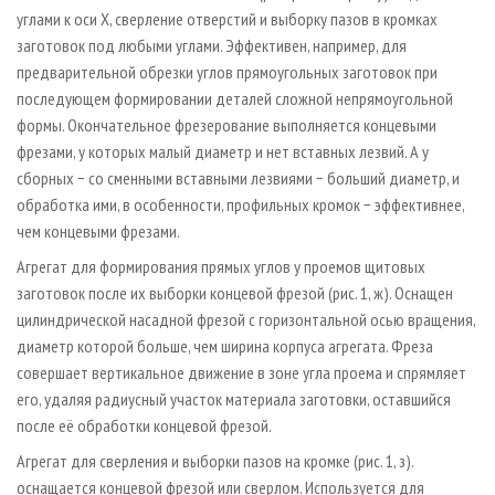
углами к оси Х, сверление отверстий и выборку пазов в кромках
заготовок под любыми углами. Эффективен, например, для
предварительной обрезки углов прямоугольных заготовок при
последующем формировании деталей сложной непрямоугольной
формы. Окончательное фрезерование выполняется концевыми
фрезами, у которых малый диаметр и нет вставных лезвий. А у
сборных − со сменными вставными лезвиями − больший диаметр, и
обработка ими, в особенности, профильных кромок − эффективнее,
чем концевыми фрезами.
Агрегат для формирования прямых углов у проемов щитовых
заготовок после их выборки концевой фрезой (рис. 1, ж). Оснащен
цилиндрической насадной фрезой с горизонтальной осью вращения,
диаметр которой больше, чем ширина корпуса агрегата. Фреза
совершает вертикальное движение в зоне угла проема и спрямляет
его, удаляя радиусный участок материала заготовки, оставшийся
после её обработки концевой фрезой.
Агрегат для сверления и выборки пазов на кромке (рис. 1, з).
оснащается концевой фрезой или сверлом. Используется для