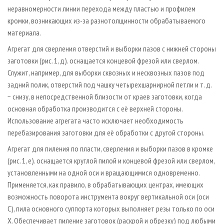
неравномерности линии перехода между пластью и профилем
кромки, возникающих из-за разнотолщинности обрабатываемого
материала.
Агрегат для сверления отверстий и выборки пазов с нижней стороны
заготовки (рис. 1, д). оснащается концевой фрезой или сверлом.
Служит, например, для выборки сквозных и несквозных пазов под
задний полик, отверстий под чашку четырехшарнирной петли и т. д.
− снизу, в непосредственной близости от краев заготовки, когда
основная обработка производится с её верхней стороны.
Использование агрегата часто исключает необходимость
перебазирования заготовки для её обработки с другой стороны.
Агрегат для пиления по пласти, сверления и выборки пазов в кромке
(рис. 1, е). оснащается круглой пилой и концевой фрезой или сверлом,
установленными на одной оси и вращающимися одновременно.
Применяется, как правило, в обрабатывающих центрах, имеющих
возможность поворота инструмента вокруг вертикальной оси (оси
С), пила основного суппорта которых выполняет резы только по оси
Х. Обеспечивает пиление заготовок (раскрой и обрезку) под любыми