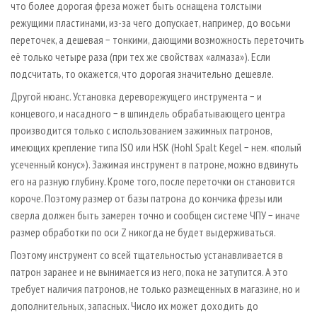
что более дорогая фреза может быть оснащена толстыми
режущими пластинами, из-за чего допускает, например, до восьми
переточек, а дешевая − тонкими, дающими возможность переточить
её только четыре раза (при тех же свойствах «алмаза»). Если
подсчитать, то окажется, что дорогая значительно дешевле.
Другой нюанс. Установка дереворежущего инструмента − и
концевого, и насадного − в шпиндель обрабатывающего центра
производится только с использованием зажимных патронов,
имеющих крепление типа ISO или HSK (Hohl Spalt Kegel − нем. «полый
усеченный конус»). Зажимая инструмент в патроне, можно вдвинуть
его на разную глубину. Кроме того, после переточки он становится
короче. Поэтому размер от базы патрона до кончика фрезы или
сверла должен быть замерен точно и сообщен системе ЧПУ − иначе
размер обработки по оси Z никогда не будет выдерживаться.
Поэтому инструмент со всей тщательностью устанавливается в
патрон заранее и не вынимается из него, пока не затупится. А это
требует наличия патронов, не только размещенных в магазине, но и
дополнительных, запасных. Число их может доходить до