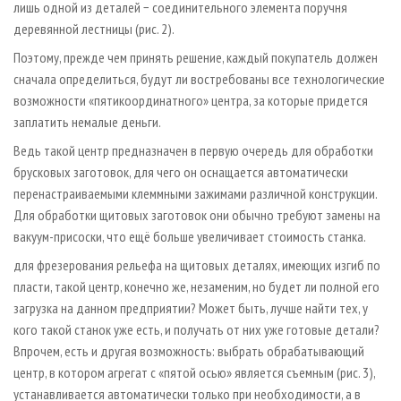
лишь одной из деталей − соединительного элемента поручня
деревянной лестницы (рис. 2).
Поэтому, прежде чем принять решение, каждый покупатель должен
сначала определиться, будут ли востребованы все технологические
возможности «пятикоординатного» центра, за которые придется
заплатить немалые деньги.
Ведь такой центр предназначен в первую очередь для обработки
брусковых заготовок, для чего он оснащается автоматически
перенастраиваемыми клеммными зажимами различной конструкции.
Для обработки щитовых заготовок они обычно требуют замены на
вакуум-присоски, что ещё больше увеличивает стоимость станка.
для фрезерования рельефа на щитовых деталях, имеющих изгиб по
пласти, такой центр, конечно же, незаменим, но будет ли полной его
загрузка на данном предприятии? Может быть, лучше найти тех, у
кого такой станок уже есть, и получать от них уже готовые детали?
Впрочем, есть и другая возможность: выбрать обрабатывающий
центр, в котором агрегат с «пятой осью» является съемным (рис. 3),
устанавливается автоматически только при необходимости, а в