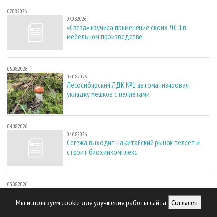
07.08.2026
07.08.2026
«Свеза» изучила применение своих ДСП в
мебельном производстве
05.08.2026
05.08.2026
Лесосибирский ЛДК №1 автоматизировал
укладку мешков с пеллетами
04.08.2026
04.08.2026
Сегежа выходит на китайский рынок пеллет и
строит биохимкомплекс
03.08.2026
03.08.2026
ЦПК «Полярная» в Амазаре: инвестпроект
Мы используем cookie для улучшения работы сайта
Согласен
получил поддержку Минвостокразвития