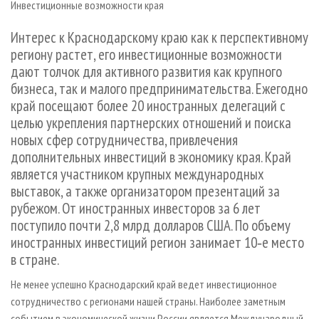
Инвестиционные возможности края
СУШКА ДРЕВЕСИНЫ
ПЕРСОНЫ
КОНТАКТЫ
РЕКЛАМА
ПРОИЗВОДСТВО ДРЕВЕСНЫХ ПЛИТ
МОБИЛЬНЫЕ ВЫСТАВКИ
Интерес к Краснодарскому краю как к перспективному
РЕКЛАМА НА САЙТЕ
региону растет, его инвестиционные возможности
ДЕРЕВЯННОЕ ДОМОСТРОЕНИЕ
ОФИЦИАЛЬНЫЕ ДЕЛЕГАЦИИ
дают толчок для активного развития как крупного
ПРОИЗВОДСТВО МЕБЕЛИ
ПРИОРИТЕТНЫЕ ИНВЕСТПРОЕКТЫ
бизнеса, так и малого предпринимательства. Ежегодно
БИОЭНЕРГЕТИКА
край посещают более 20 иностранных делегаций с
RUSSIAN FORESTRY REVIEW
целью укрепления партнерских отношений и поиска
ЦБП
ГАЗЕТА ЛЕСПРОМФОРУМ
новых сфер сотрудничества, привлечения
ИНСТРУМЕНТ И МАТЕРИАЛЫ
БИБЛИОТЕКА СПЕЦИАЛИСТА
дополнительных инвестиций в экономику края. Край
является участником крупных международных
выставок, а также организатором презентаций за
рубежом. От иностранных инвесторов за 6 лет
поступило почти 2,8 млрд долларов США. По объему
иностранных инвестиций регион занимает 10‑е место
в стране.
Не менее успешно Краснодарский край ведет инвестиционное
сотрудничество с регионами нашей страны. Наиболее заметным
событием в экономической жизни России является Международный