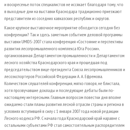
и воскресенье поток специалистов не иссякает благодаря тому, что
в выходные дни на выставки Краснодара традиционно приезжают
представители из соседних кавказских республик и округов.
Какое крупное выставочное мероприятие обходится сегодня без
конференции? Так и здесь заметным событием деловой программы
выставки UMIDS-2007 стала конференция «Состояние и перспективы
развития лесопромышленного комплекса Юга России»,
организованная Департаментом промышленности и Департаментом
лесного хозяйства Краснодарского края и прошедшая под
председательством вице-президента Союза лесопромышленников и
лесоэкспортеров Российской Федерации А. А. Ефремова.
Количеством слушателей конференция, мягко говоря, не блистала,
хотя прозвучавшие доклады и последующие дебаты были по-
настоящему интересными. Главным вопросом повестки дня вполне
ожидаемо стали планы развития лесной отрасли страны и региона в
условиях вступившей в силу с 1 января 2007 года новой редакции
Лесного кодекса РФ. С начала года Краснодарский край наравне с
остальными субъектами РФ стал самостоятельным распорядителем