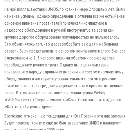
На мой взгляд, выставки UMIDS, по крайней мере 2 прошлых лет, были
не менее успешны, однако определенные отличия все же есть. Ранее
основное внимание посетителей привлекали компактное и
недорогое оборудование и ручной инструмент, в то время как
крупное дорогое оборудование популярностью не пользовалось.
Это объяснялось тем, что деревообрабатывающая и мебельная
отрасли были представлены в основном компаниями малого бизнеса
с персоналом из 2−3 человек, низкими объемами производства,
преобладанием ручного труда. Однако нынешняя выставка
показала, что наряду с привычно высоким интересом к компактному
оборудованию и инструменту, значительным спросом в регионе
стали пользоваться средние и крупные станки и производственные
линии. В этом классе на выставке выступили группа Weinig,
«САПЕМинвест», «Сфера-комплект», «Ками-Станкоагрегат», «Дюкон»,
«Фаэтон», «Тигруп» и другие.
Возможно, отмеченные тенденции для Юга России и эта информация
будут полезны тем, кто ещё не был на выставке UMIDS и планирует
принять в ней участие в 2008 году.