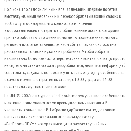
Под конец поделюсь личными впечатлениями. Впервые посетив
выставку «Южный мебельный и деревообрабатывающий салон» в
2005 году, я обнаружил, что краснодарцы – очень
доброжелательные, открытые и общительные люди, с которыми
приятно работать. Это очень помогает в процессе знакомства с
регионом и, соответственно, рынком сбыта, так как они охотно
рассказывают о своих нуждах и проблемах. Чтобы собрать
максимально большое число перспективных контактов, надо просто
не сидеть на стенде «сложа руки», общаться, делиться информацией,
советовать, задавать вопросы и учитывать ещё одну особенность:
с самого момента открытия выставки, с 10.00 утра, и до 15.00
посетители идут плотным потоком.
На UMIDS-2007 наш журнал «Лес­ПромИнформ» учитывал особенности
и активно пользовался всеми преимуществами выставки. В
частности, совместно с ВЦ «КраснодарЭкспо» мы подготовили,
напечатали и распространили выставочную газету
«ЛесПромФОРУМ», которая выходит в рамках крупнейших
конгрессно-выставочных мероприятий в России.