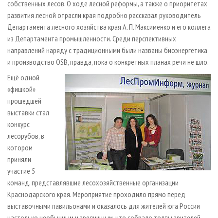
собственных лесов. О ходе лесной реформы, а также о приоритетах
развития лесной отрасли края подробно рассказал руководитель
Департамента лесного хозяйства края А. П. Максименко и его коллега
из Департамента промышленности. Среди перспективных
направлений наряду с традиционными были названы биоэнергетика
и производство OSB, правда, пока о конкретных планах речи не шло.
Ещё одной
«фишкой»
прошедшей
выставки стал
конкурс
лесорубов, в
котором
приняли
участие 5
команд, представлявшие лесохозяйственные организации
Краснодарского края. Мероприятие проходило прямо перед
выставочными павильонами и оказалось для жителей юга России
настолько необычным и зрелищным, что собрало толпы зрителей.