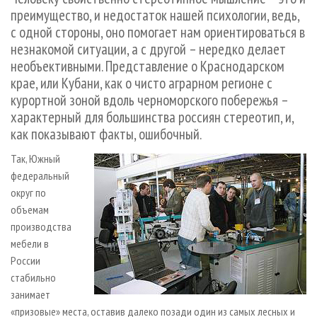
СУШКА ДРЕВЕСИНЫ
ПЕРСОНЫ
КОНТАКТЫ
РЕКЛАМА
преимущество, и недостаток нашей психологии, ведь,
с одной стороны, оно помогает нам ориентироваться в
ПРОИЗВОДСТВО ДРЕВЕСНЫХ ПЛИТ
МОБИЛЬНЫЕ ВЫСТАВКИ
РЕКЛАМА НА САЙТЕ
незнакомой ситуации, а с другой – нередко делает
ДЕРЕВЯННОЕ ДОМОСТРОЕНИЕ
ОФИЦИАЛЬНЫЕ ДЕЛЕГАЦИИ
необъективными. Представление о Краснодарском
ПРОИЗВОДСТВО МЕБЕЛИ
ПРИОРИТЕТНЫЕ ИНВЕСТПРОЕКТЫ
крае, или Кубани, как о чисто аграрном регионе с
курортной зоной вдоль черноморского побережья –
БИОЭНЕРГЕТИКА
RUSSIAN FORESTRY REVIEW
характерный для большинства россиян стереотип, и,
ЦБП
ГАЗЕТА ЛЕСПРОМФОРУМ
как показывают факты, ошибочный.
ИНСТРУМЕНТ И МАТЕРИАЛЫ
БИБЛИОТЕКА СПЕЦИАЛИСТА
Так, Южный
федеральный
округ по
объемам
производства
мебели в
России
стабильно
занимает
«призовые» места, оставив далеко позади один из самых лесных и