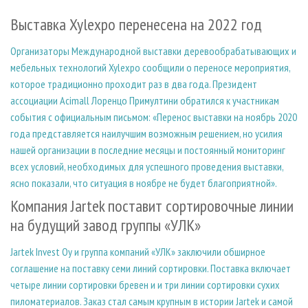
СУШКА ДРЕВЕСИНЫ
ПЕРСОНЫ
КОНТАКТЫ
РЕКЛАМА
Выставка Xylexpo перенесена на 2022 год
ПРОИЗВОДСТВО ДРЕВЕСНЫХ ПЛИТ
МОБИЛЬНЫЕ ВЫСТАВКИ
РЕКЛАМА НА САЙТЕ
Организаторы Международной выставки деревообрабатывающих и
ДЕРЕВЯННОЕ ДОМОСТРОЕНИЕ
ОФИЦИАЛЬНЫЕ ДЕЛЕГАЦИИ
мебельных технологий Xylexpo сообщили о переносе мероприятия,
ПРОИЗВОДСТВО МЕБЕЛИ
ПРИОРИТЕТНЫЕ ИНВЕСТПРОЕКТЫ
которое традиционно проходит раз в два года. Президент
БИОЭНЕРГЕТИКА
ассоциации Acimall Лоренцо Примултини обратился к участникам
RUSSIAN FORESTRY REVIEW
события с официальным письмом: «Перенос выставки на ноябрь 2020
ЦБП
ГАЗЕТА ЛЕСПРОМФОРУМ
года представляется наилучшим возможным решением, но усилия
ИНСТРУМЕНТ И МАТЕРИАЛЫ
БИБЛИОТЕКА СПЕЦИАЛИСТА
нашей организации в последние месяцы и постоянный мониторинг
всех условий, необходимых для успешного проведения выставки,
ясно показали, что ситуация в ноябре не будет благоприятной».
Компания Jartek поставит сортировочные линии
на будущий завод группы «УЛК»
Jartek Invest Oy и группа компаний «УЛК» заключили обширное
соглашение на поставку семи линий сортировки. Поставка включает
четыре линии сортировки бревен и и три линии сортировки сухих
пиломатериалов. Заказ стал самым крупным в истории Jartek и самой