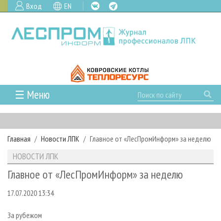
Вход
EN
☰ Меню
ГЛАВНАЯ
РУБРИКИ И ТЕМЫ
Главная
Новости ЛПК
Главное от «ЛесПромИнформ» за неделю
РУБРИКИ ЖУРНАЛА
НОВОСТИ
НОВОСТИ ЛПК
ЛЕСНОЕ ХОЗЯЙСТВО
КАЛЕНДАРЬ СОБЫТИЙ
ПРОЕКТЫ ЛПИ
Главное от «ЛесПромИнформ» за неделю
ЛЕСОЗАГОТОВКА
НОВОСТИ ЛПК
АНАЛИТИКА
АРХИВ
17.07.2020 13:34
ЛЕСОПИЛЕНИЕ
НОВОСТИ ЖУРНАЛА
ПРЕДПРИЯТИЯ ЛПК
АРХИВ ЖУРНАЛОВ
О ЖУРНАЛЕ
ДЕРЕВООБРАБОТКА
НОВОСТИ КОМПАНИЙ
ЛЕСНЫЕ РЕГИОНЫ РОССИИ
СТАТЬИ
ПОДПИСКА
РЕКЛАМОДАТЕЛЯМ
За рубежом