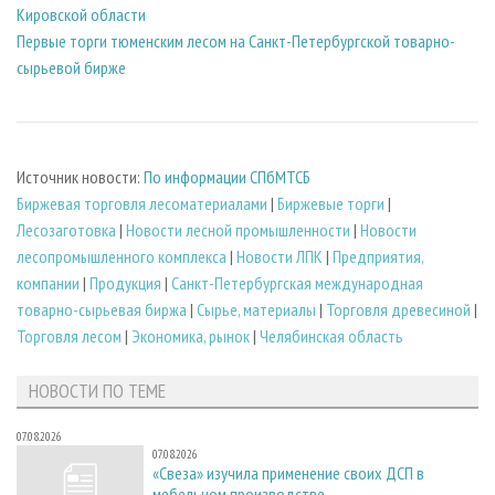
Кировской области
Первые торги тюменским лесом на Санкт-Петербургской товарно-
сырьевой бирже
Источник новости:
По информации СПбМТСБ
Биржевая торговля лесоматериалами
|
Биржевые торги
|
Лесозаготовка
|
Новости лесной промышленности
|
Новости
лесопромышленного комплекса
|
Новости ЛПК
|
Предприятия,
компании
|
Продукция
|
Санкт-Петербургская международная
товарно-сырьевая биржа
|
Сырье, материалы
|
Торговля древесиной
|
Торговля лесом
|
Экономика, рынок
|
Челябинская область
НОВОСТИ ПО ТЕМЕ
07.08.2026
07.08.2026
«Свеза» изучила применение своих ДСП в
мебельном производстве