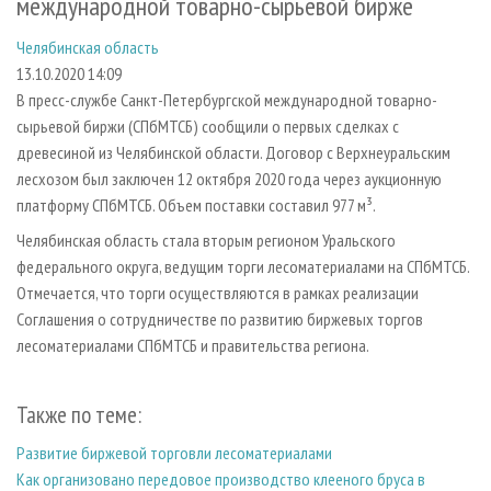
международной товарно-сырьевой бирже
СУШКА ДРЕВЕСИНЫ
ПЕРСОНЫ
КОНТАКТЫ
РЕКЛАМА
Челябинская область
ПРОИЗВОДСТВО ДРЕВЕСНЫХ ПЛИТ
МОБИЛЬНЫЕ ВЫСТАВКИ
РЕКЛАМА НА САЙТЕ
13.10.2020 14:09
ДЕРЕВЯННОЕ ДОМОСТРОЕНИЕ
ОФИЦИАЛЬНЫЕ ДЕЛЕГАЦИИ
В пресс-службе Санкт-Петербургской международной товарно-
ПРОИЗВОДСТВО МЕБЕЛИ
ПРИОРИТЕТНЫЕ ИНВЕСТПРОЕКТЫ
сырьевой биржи (СПбМТСБ) сообщили о первых сделках с
древесиной из Челябинской области. Договор с Верхнеуральским
БИОЭНЕРГЕТИКА
RUSSIAN FORESTRY REVIEW
лесхозом был заключен 12 октября 2020 года через аукционную
ЦБП
ГАЗЕТА ЛЕСПРОМФОРУМ
платформу СПбМТСБ. Объем поставки составил 977 м³.
ИНСТРУМЕНТ И МАТЕРИАЛЫ
БИБЛИОТЕКА СПЕЦИАЛИСТА
Челябинская область стала вторым регионом Уральского
федерального округа, ведущим торги лесоматериалами на СПбМТСБ.
Отмечается, что торги осуществляются в рамках реализации
Соглашения о сотрудничестве по развитию биржевых торгов
лесоматериалами СПбМТСБ и правительства региона.
Также по теме:
Развитие биржевой торговли лесоматериалами
Как организовано передовое производство клееного бруса в