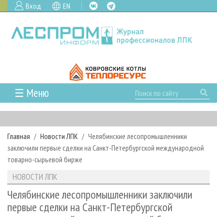
Вход
EN
☰ Меню
ГЛАВНАЯ
РУБРИКИ И ТЕМЫ
Главная
Новости ЛПК
Челябинские лесопромышленники
РУБРИКИ ЖУРНАЛА
НОВОСТИ
заключили первые сделки на Санкт-Петербургской международной
ЛЕСНОЕ ХОЗЯЙСТВО
КАЛЕНДАРЬ СОБЫТИЙ
товарно-сырьевой бирже
ПРОЕКТЫ ЛПИ
ЛЕСОЗАГОТОВКА
НОВОСТИ ЛПК
АНАЛИТИКА
НОВОСТИ ЛПК
АРХИВ
ЛЕСОПИЛЕНИЕ
НОВОСТИ ЖУРНАЛА
ПРЕДПРИЯТИЯ ЛПК
АРХИВ ЖУРНАЛОВ
Челябинские лесопромышленники заключили
О ЖУРНАЛЕ
первые сделки на Санкт-Петербургской
ДЕРЕВООБРАБОТКА
НОВОСТИ КОМПАНИЙ
ЛЕСНЫЕ РЕГИОНЫ РОССИИ
СТАТЬИ
ПОДПИСКА
РЕКЛАМОДАТЕЛЯМ