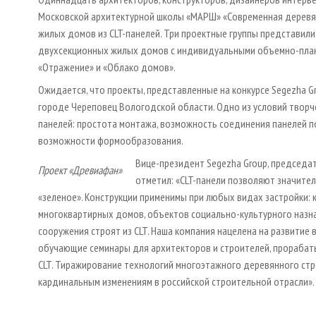
Московской архитектурной школы «МАРШ» «Современная деревя
жилых домов из CLT-панелей. Три проектные группы представил
двухсекционных жилых домов с индивидуальными объемно-плани
«Отражение» и «Облако домов».
Ожидается, что проекты, представленные на конкурсе Segezha G
городе Череповец Вологодской области. Одно из условий творч
панелей: простота монтажа, возможность соединения панелей п
возможности формообразования.
Вице-президент Segezha Group, председ
Проект «Древиафан»
отметил: «CLT-панели позволяют значител
«зеленое». Конструкции применимы при любых видах застройки: к
многоквартирных домов, объектов социально-культурного назн
сооружения строят из CLT. Наша компания нацелена на развитие 
обучающие семинары для архитекторов и строителей, прорабат
CLT. Тиражирование технологий многоэтажного деревянного стр
кардинальным изменениям в российской строительной отрасли».