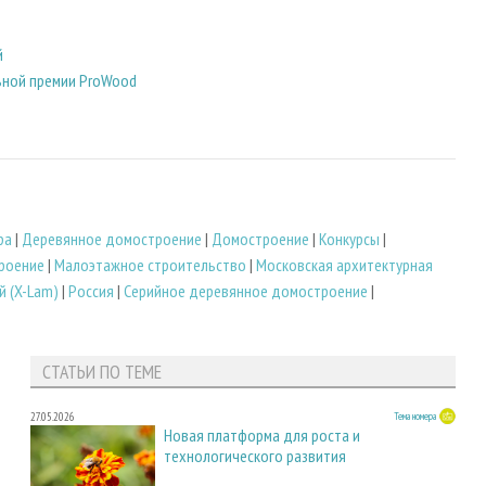
й
ьной премии ProWood
ра
|
Деревянное домостроение
|
Домостроение
|
Конкурсы
|
роение
|
Малоэтажное строительство
|
Московская архитектурная
й (X-Lam)
|
Россия
|
Серийное деревянное домостроение
|
СТАТЬИ ПО ТЕМЕ
27.05.2026
Тема номера
Новая платформа для роста и
технологического развития