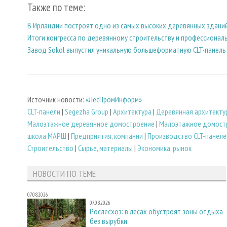
Также по теме:
В Ирландии построят одно из самых высоких деревянных здани
Итоги конгресса по деревянному строительству и профессионал
Завод Sokol выпустил уникальную большеформатную CLT-панель
Источник новости:
«ЛесПромИнформ»
CLT-панели
|
Segezha Group
|
Архитектура
|
Деревянная архитекту
Малоэтажное деревянное домостроение
|
Малоэтажное домост
школа МАРШ
|
Предприятия, компании
|
Производство CLT-панеле
Строительство
|
Сырье, материалы
|
Экономика, рынок
НОВОСТИ ПО ТЕМЕ
07.08.2026
07.08.2026
Рослесхоз: в лесах обустроят зоны отдыха
без вырубки