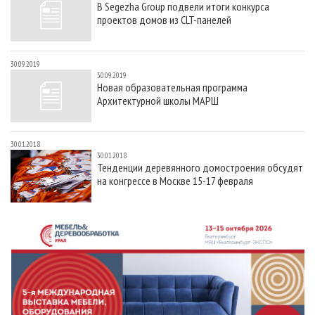
В Segezha Group подвели итоги конкурса
СУШКА ДРЕВЕСИНЫ
ПЕРСОНЫ
КОНТАКТЫ
РЕКЛАМА
проектов домов из CLT-панелей
ПРОИЗВОДСТВО ДРЕВЕСНЫХ ПЛИТ
МОБИЛЬНЫЕ ВЫСТАВКИ
РЕКЛАМА НА САЙТЕ
ДЕРЕВЯННОЕ ДОМОСТРОЕНИЕ
ОФИЦИАЛЬНЫЕ ДЕЛЕГАЦИИ
30.09.2019
30.09.2019
ПРОИЗВОДСТВО МЕБЕЛИ
ПРИОРИТЕТНЫЕ ИНВЕСТПРОЕКТЫ
Новая образовательная программа
Архитектурной школы МАРШ
БИОЭНЕРГЕТИКА
RUSSIAN FORESTRY REVIEW
ЦБП
ГАЗЕТА ЛЕСПРОМФОРУМ
30.01.2018
ИНСТРУМЕНТ И МАТЕРИАЛЫ
БИБЛИОТЕКА СПЕЦИАЛИСТА
30.01.2018
Тенденции деревянного домостроения обсудят
на конгрессе в Москве 15-17 февраля