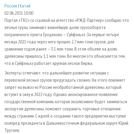
СУШКА ДРЕВЕСИНЫ
ПЕРСОНЫ
КОНТАКТЫ
РЕКЛАМА
Россия
|
Китай
02.06.2021 10:00
ПРОИЗВОДСТВО ДРЕВЕСНЫХ ПЛИТ
МОБИЛЬНЫЕ ВЫСТАВКИ
РЕКЛАМА НА САЙТЕ
Портал «ТКС» со ссылкой на агентство «РЖД-Партнер» сообщил, что
ДЕРЕВЯННОЕ ДОМОСТРОЕНИЕ
ОФИЦИАЛЬНЫЕ ДЕЛЕГАЦИИ
лесные грузы занимают важнейшую долю грузооборота
ПРОИЗВОДСТВО МЕБЕЛИ
ПРИОРИТЕТНЫЕ ИНВЕСТПРОЕКТЫ
пограничного пункта Гродеково – Суйфэньхэ. За первые четыре
месяца 2021 года через него прошло 2,7 млн тонн грузов, для
БИОЭНЕРГЕТИКА
RUSSIAN FORESTRY REVIEW
сравнения годом ранее – 3,1 млн тонн. В этом объеме на долю
ЦБП
ГАЗЕТА ЛЕСПРОМФОРУМ
древесины пришлось 1,1 млн тонн. Во многом это объясняется тем,
что в Суйфэньхэ работает крупная лесная биржа.
ИНСТРУМЕНТ И МАТЕРИАЛЫ
БИБЛИОТЕКА СПЕЦИАЛИСТА
Эксперты отмечают, что дальнейшее развитие ситуации с
перевозкой лесных грузов предугадать сложно. На этого повлияет
запрет на вывоз из России необработанной древесины, который
вступит в силу в 2022 году. Однако анонсированное появление
государственной компании, которая эксклюзивно будет заниматься
экспортом древесины, поможет сохранить торговые отношения
между странами. С идеей о создании такого предприятия выступил
полпред президента в Дальневосточном федеральном округе Юрий
Трутнев.