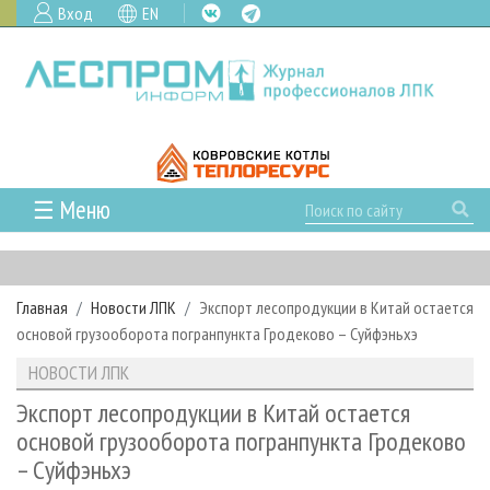
Вход
EN
☰ Меню
ГЛАВНАЯ
РУБРИКИ И ТЕМЫ
Главная
Новости ЛПК
Экспорт лесопродукции в Китай остается
РУБРИКИ ЖУРНАЛА
НОВОСТИ
основой грузооборота погранпункта Гродеково – Суйфэньхэ
ЛЕСНОЕ ХОЗЯЙСТВО
КАЛЕНДАРЬ СОБЫТИЙ
ПРОЕКТЫ ЛПИ
НОВОСТИ ЛПК
ЛЕСОЗАГОТОВКА
НОВОСТИ ЛПК
АНАЛИТИКА
АРХИВ
Экспорт лесопродукции в Китай остается
ЛЕСОПИЛЕНИЕ
НОВОСТИ ЖУРНАЛА
ПРЕДПРИЯТИЯ ЛПК
АРХИВ ЖУРНАЛОВ
основой грузооборота погранпункта Гродеково
О ЖУРНАЛЕ
– Суйфэньхэ
ДЕРЕВООБРАБОТКА
НОВОСТИ КОМПАНИЙ
ЛЕСНЫЕ РЕГИОНЫ РОССИИ
СТАТЬИ
ПОДПИСКА
РЕКЛАМОДАТЕЛЯМ