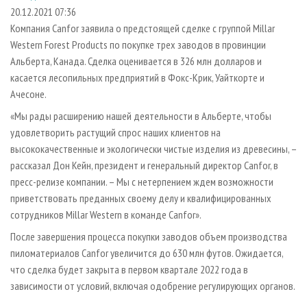
СУШКА ДРЕВЕСИНЫ
ПЕРСОНЫ
КОНТАКТЫ
РЕКЛАМА
20.12.2021 07:36
Компания Canfor заявила о предстоящей сделке с группой Millar
ПРОИЗВОДСТВО ДРЕВЕСНЫХ ПЛИТ
МОБИЛЬНЫЕ ВЫСТАВКИ
РЕКЛАМА НА САЙТЕ
Western Forest Products по покупке трех заводов в провинции
ДЕРЕВЯННОЕ ДОМОСТРОЕНИЕ
ОФИЦИАЛЬНЫЕ ДЕЛЕГАЦИИ
Альберта, Канада. Сделка оценивается в 326 млн долларов и
ПРОИЗВОДСТВО МЕБЕЛИ
касается лесопильных предприятий в Фокс-Крик, Уайткорте и
ПРИОРИТЕТНЫЕ ИНВЕСТПРОЕКТЫ
Ачесоне.
БИОЭНЕРГЕТИКА
RUSSIAN FORESTRY REVIEW
«Мы рады расширению нашей деятельности в Альберте, чтобы
ЦБП
ГАЗЕТА ЛЕСПРОМФОРУМ
удовлетворить растущий спрос наших клиентов на
ИНСТРУМЕНТ И МАТЕРИАЛЫ
БИБЛИОТЕКА СПЕЦИАЛИСТА
высококачественные и экологически чистые изделия из древесины, –
рассказал Дон Кейн, президент и генеральный директор Canfor, в
пресс-релизе компании. – Мы с нетерпением ждем возможности
приветствовать преданных своему делу и квалифицированных
сотрудников Millar Western в команде Canfor».
После завершения процесса покупки заводов объем производства
пиломатериалов Canfor увеличится до 630 млн футов. Ожидается,
что сделка будет закрыта в первом квартале 2022 года в
зависимости от условий, включая одобрение регулирующих органов.