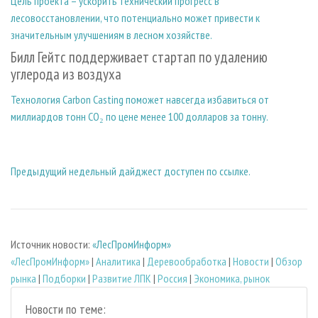
Цель проекта – ускорить технический прогресс в
лесовосстановлении, что потенциально может привести к
значительным улучшениям в лесном хозяйстве.
Билл Гейтс поддерживает стартап по удалению
углерода из воздуха
Технология Carbon Casting поможет навсегда избавиться от
миллиардов тонн CO₂ по цене менее 100 долларов за тонну.
Предыдущий недельный дайджест доступен по ссылке.
Источник новости:
«ЛесПромИнформ»
«ЛесПромИнформ»
|
Аналитика
|
Деревообработка
|
Новости
|
Обзор
рынка
|
Подборки
|
Развитие ЛПК
|
Россия
|
Экономика, рынок
Новости по теме: