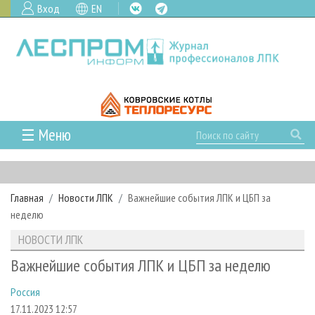
Вход
EN
☰ Меню
ГЛАВНАЯ
РУБРИКИ И ТЕМЫ
Главная
Новости ЛПК
Важнейшие события ЛПК и ЦБП за
РУБРИКИ ЖУРНАЛА
НОВОСТИ
неделю
ЛЕСНОЕ ХОЗЯЙСТВО
КАЛЕНДАРЬ СОБЫТИЙ
ПРОЕКТЫ ЛПИ
НОВОСТИ ЛПК
ЛЕСОЗАГОТОВКА
НОВОСТИ ЛПК
АНАЛИТИКА
АРХИВ
Важнейшие события ЛПК и ЦБП за неделю
ЛЕСОПИЛЕНИЕ
НОВОСТИ ЖУРНАЛА
ПРЕДПРИЯТИЯ ЛПК
АРХИВ ЖУРНАЛОВ
О ЖУРНАЛЕ
Россия
ДЕРЕВООБРАБОТКА
НОВОСТИ КОМПАНИЙ
ЛЕСНЫЕ РЕГИОНЫ РОССИИ
СТАТЬИ
ПОДПИСКА
РЕКЛАМОДАТЕЛЯМ
17.11.2023 12:57