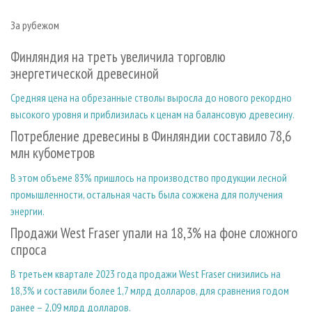
СУШКА ДРЕВЕСИНЫ
ПЕРСОНЫ
КОНТАКТЫ
РЕКЛАМА
За рубежом
ПРОИЗВОДСТВО ДРЕВЕСНЫХ ПЛИТ
МОБИЛЬНЫЕ ВЫСТАВКИ
РЕКЛАМА НА САЙТЕ
ДЕРЕВЯННОЕ ДОМОСТРОЕНИЕ
Финляндия на треть увеличила торговлю
ОФИЦИАЛЬНЫЕ ДЕЛЕГАЦИИ
энергетической древесиной
ПРОИЗВОДСТВО МЕБЕЛИ
ПРИОРИТЕТНЫЕ ИНВЕСТПРОЕКТЫ
Средняя цена на обрезанные стволы выросла до нового рекордно
БИОЭНЕРГЕТИКА
RUSSIAN FORESTRY REVIEW
высокого уровня и приблизилась к ценам на балансовую древесину.
ЦБП
ГАЗЕТА ЛЕСПРОМФОРУМ
Потребление древесины в Финляндии составило 78,6
ИНСТРУМЕНТ И МАТЕРИАЛЫ
БИБЛИОТЕКА СПЕЦИАЛИСТА
млн кубометров
В этом объеме 83% пришлось на производство продукции лесной
промышленности, остальная часть была сожжена для получения
энергии.
Продажи West Fraser упали на 18,3% на фоне сложного
спроса
В третьем квартале 2023 года продажи West Fraser снизились на
18,3% и составили более 1,7 млрд долларов, для сравнения годом
ранее – 2,09 млрд долларов.