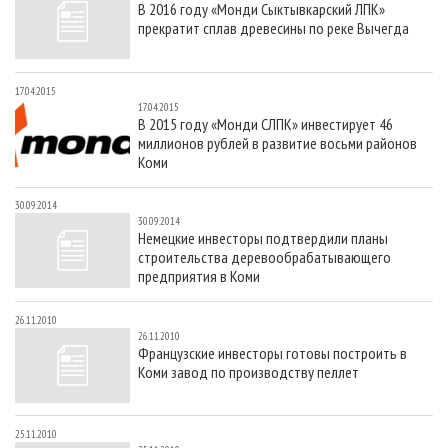
В 2016 году «Монди Сыктывкарский ЛПК»
СУШКА ДРЕВЕСИНЫ
ПЕРСОНЫ
КОНТАКТЫ
РЕКЛАМА
прекратит сплав древесины по реке Вычегда
ПРОИЗВОДСТВО ДРЕВЕСНЫХ ПЛИТ
МОБИЛЬНЫЕ ВЫСТАВКИ
РЕКЛАМА НА САЙТЕ
ДЕРЕВЯННОЕ ДОМОСТРОЕНИЕ
ОФИЦИАЛЬНЫЕ ДЕЛЕГАЦИИ
17.04.2015
17.04.2015
ПРОИЗВОДСТВО МЕБЕЛИ
ПРИОРИТЕТНЫЕ ИНВЕСТПРОЕКТЫ
В 2015 году «Монди СЛПК» инвестирует 46
миллионов рублей в развитие восьми районов
БИОЭНЕРГЕТИКА
RUSSIAN FORESTRY REVIEW
Коми
ЦБП
ГАЗЕТА ЛЕСПРОМФОРУМ
30.09.2014
ИНСТРУМЕНТ И МАТЕРИАЛЫ
БИБЛИОТЕКА СПЕЦИАЛИСТА
30.09.2014
Немецкие инвесторы подтвердили планы
строительства деревообрабатывающего
предприятия в Коми
26.11.2010
26.11.2010
Французские инвесторы готовы построить в
Коми завод по производству пеллет
25.11.2010